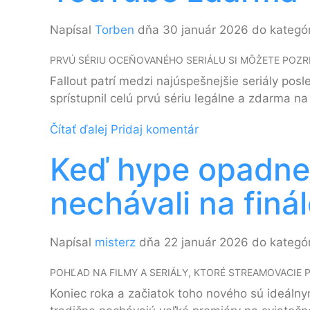
Napísal
Torben
dňa 30 január 2026 do kategó
PRVÚ SÉRIU OCEŇOVANÉHO SERIÁLU SI MÔŽETE POZRI
Fallout patrí medzi najúspešnejšie seriály po
sprístupnil celú prvú sériu legálne a zdarma na
Čítať ďalej
Pridaj komentár
Keď hype opadne: 
nechávali na finá
Napísal
misterz
dňa 22 január 2026 do kategó
POHĽAD NA FILMY A SERIÁLY, KTORÉ STREAMOVACIE 
Koniec roka a začiatok toho nového sú ideálny