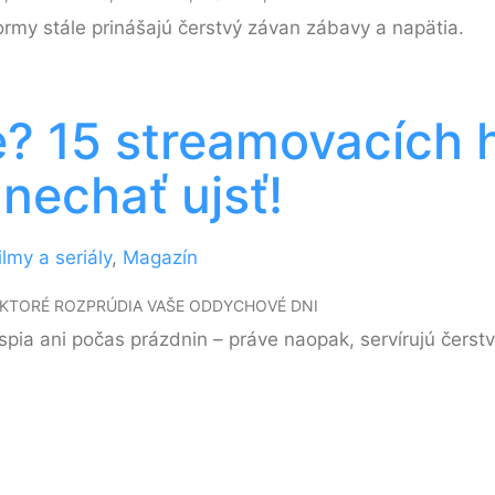
ormy stále prinášajú čerstvý závan zábavy a napätia.
e? 15 streamovacích h
 nechať ujsť!
ilmy a seriály
,
Magazín
, KTORÉ ROZPRÚDIA VAŠE ODDYCHOVÉ DNI
pia ani počas prázdnin – práve naopak, servírujú čerstv