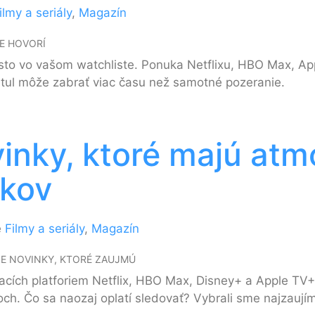
ilmy a seriály
,
Magazín
VE HOVORÍ
sto vo vašom watchliste. Ponuka Netflixu, HBO Max, App
titul môže zabrať viac času než samotné pozeranie.
inky, ktoré majú atmo
ákov
e
Filmy a seriály
,
Magazín
IE NOVINKY, KTORÉ ZAUJMÚ
ích platforiem Netflix, HBO Max, Disney+ a Apple TV+. Pr
och. Čo sa naozaj oplatí sledovať? Vybrali sme najzaují