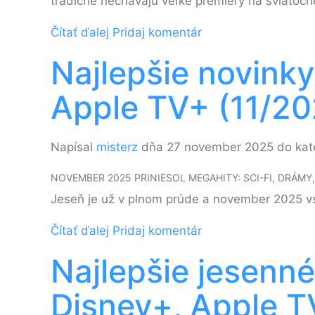
tradične nechávajú veľké premiéry na sviatočné
Čítať ďalej
Pridaj komentár
Najlepšie novinky
Apple TV+ (11/20
Napísal
misterz
dňa 27 november 2025 do kat
NOVEMBER 2025 PRINIESOL MEGAHITY: SCI-FI, DRÁMY
Jeseň je už v plnom prúde a november 2025 vst
Čítať ďalej
Pridaj komentár
Najlepšie jesenné
Disney+, Apple 