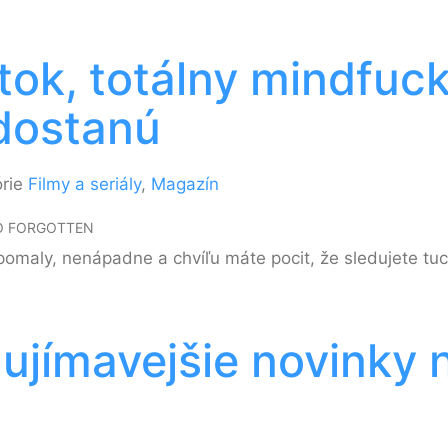
ok, totálny mindfuck 
 dostanú
órie
Filmy a seriály
,
Magazín
PO FORGOTTEN
omaly, nenápadne a chvíľu máte pocit, že sledujete tuct
ujímavejšie novinky 