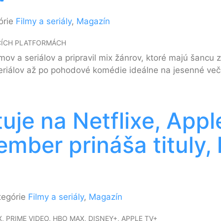
órie
Filmy a seriály
,
Magazín
ACÍCH PLATFORMÁCH
ov a seriálov a pripravil mix žánrov, ktoré majú šancu 
eriálov až po pohodové komédie ideálne na jesenné več
tuje na Netflixe, App
mber prináša tituly, 
tegórie
Filmy a seriály
,
Magazín
, PRIME VIDEO, HBO MAX, DISNEY+, APPLE TV+