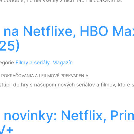
 obdobie, no nie všetky z nich naplnili očakávania.
 na Netflixe, HBO Ma
25)
egórie
Filmy a seriály
,
Magazín
, POKRAČOVANIA AJ FILMOVÉ PREKVAPENIA
úpil do hry s nášupom nových seriálov a filmov, ktoré s
 novinky: Netflix, Pr
TV+