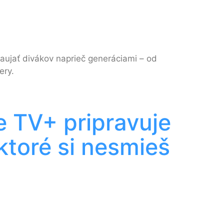
zaujať divákov naprieč generáciami – od
ery.
le TV+ pripravuje
ktoré si nesmieš