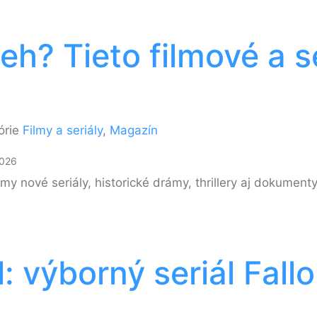
beh? Tieto filmové a s
órie
Filmy a seriály
,
Magazín
026
y nové seriály, historické drámy, thrillery aj dokumenty
 výborný seriál Fallo