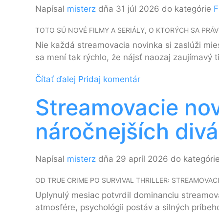
Napísal
misterz
dňa 31 júl 2026 do kategórie
F
TOTO SÚ NOVÉ FILMY A SERIÁLY, O KTORÝCH SA PRÁ
Nie každá streamovacia novinka si zaslúži mie
sa mení tak rýchlo, že nájsť naozaj zaujímavý 
Čítať ďalej
Pridaj komentár
Streamovacie nov
náročnejších div
Napísal
misterz
dňa 29 apríl 2026 do kategóri
OD TRUE CRIME PO SURVIVAL THRILLER: STREAMOVAC
Uplynulý mesiac potvrdil dominanciu streamovac
atmosfére, psychológii postáv a silných príbeh