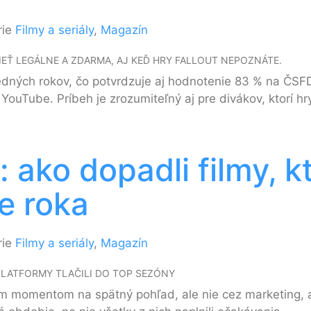
rie
Filmy a seriály
,
Magazín
EŤ LEGÁLNE A ZDARMA, AJ KEĎ HRY FALLOUT NEPOZNÁTE.
sledných rokov, čo potvrdzuje aj hodnotenie 83 % na ČS
 YouTube. Príbeh je zrozumiteľný aj pre divákov, ktorí hr
ako dopadli filmy, k
le roka
rie
Filmy a seriály
,
Magazín
PLATFORMY TLAČILI DO TOP SEZÓNY
m momentom na spätný pohľad, ale nie cez marketing, al