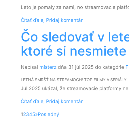
Leto je pomaly za nami, no streamovacie platf
Čítať ďalej
Pridaj komentár
Čo sledovať v let
ktoré si nesmiete
Napísal
misterz
dňa 31 júl 2025 do kategórie
F
LETNÁ SMRŠŤ NA STREAMOCH! TOP FILMY A SERIÁLY
Júl 2025 ukázal, že streamovacie platformy nes
Čítať ďalej
Pridaj komentár
1
2
3
4
5
»
Posledný