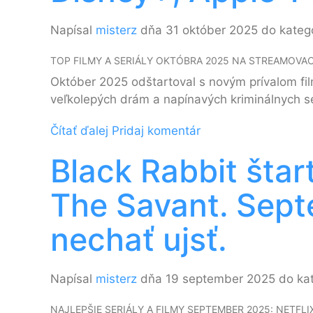
Napísal
misterz
dňa 31 október 2025 do kateg
TOP FILMY A SERIÁLY OKTÓBRA 2025 NA STREAMOV
Október 2025 odštartoval s novým prívalom film
veľkolepých drám a napínavých kriminálnych s
Čítať ďalej
Pridaj komentár
Black Rabbit štar
The Savant. Septe
nechať ujsť.
Napísal
misterz
dňa 19 september 2025 do ka
NAJLEPŠIE SERIÁLY A FILMY SEPTEMBER 2025: NETFLIX