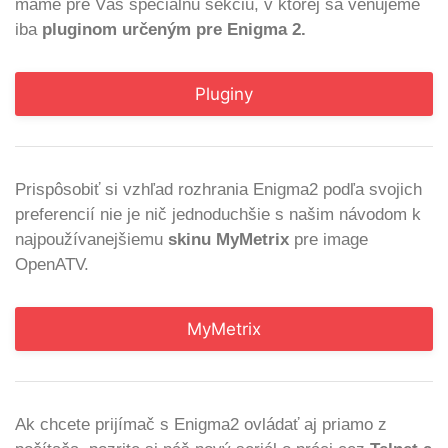
máme pre Vás špeciálnu sekciu, v ktorej sa venujeme
iba
pluginom určeným pre Enigma 2.
Pluginy
Prispôsobiť si vzhľad rozhrania Enigma2 podľa svojich
preferencií nie je nič jednoduchšie s našim návodom k
najpoužívanejšiemu
skinu MyMetrix
pre image
OpenATV.
MyMetrix
Ak chcete prijímač s Enigma2 ovládať aj priamo z