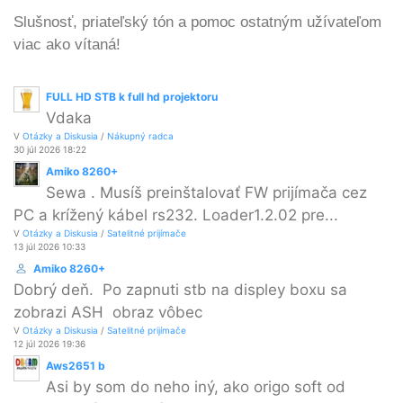
Slušnosť, priateľský tón a pomoc ostatným užívateľom
viac ako vítaná!
FULL HD STB k full hd projektoru
Vdaka
V
Otázky a Diskusia
/
Nákupný radca
30 júl 2026 18:22
Amiko 8260+
Sewa . Musíš preinštalovať FW prijímača cez
PC a krížený kábel rs232. Loader1.2.02 pre...
V
Otázky a Diskusia
/
Satelitné prijímače
13 júl 2026 10:33
Amiko 8260+
Dobrý deň. Po zapnuti stb na displey boxu sa
zobrazi ASH obraz vôbec
V
Otázky a Diskusia
/
Satelitné prijímače
12 júl 2026 19:36
Aws2651 b
Asi by som do neho iný, ako origo soft od