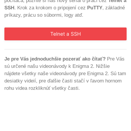
počítača, pozrite si náš nový seriál o práci cez
Telnet a
SSH
. Krok za krokom o pripojení cez
PuTTY
, základné
príkazy, prácu so súbormi, logy atď.
Telnet a SSH
Je pre Vás jednoduchšie pozerať ako čítať?
Pre Vás
sú určené našu videonávody k Enigma 2. Nižšie
nájdete všetky naše videonávody pre Enigma 2. Sú tam
desiatky videií, pre ďalšie časti stačí v ľavom hornom
rohu videa rozkliknúť všetky časti.