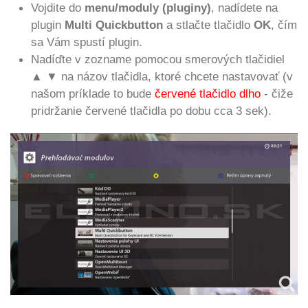
Vojdite do
menu/moduly (pluginy)
, nadídete na
plugin
Multi Quickbutton
a stlačte tlačidlo
OK
, čím
sa Vám spustí plugin.
Nadíďte v zozname pomocou smerových tlačidiel
▲ ▼
na názov tlačidla, ktoré chcete nastavovať (v
našom príklade to bude
červené tlačidlo dlho
- čiže
pridržanie červené tlačidla po dobu cca 3 sek).