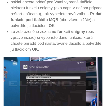
pokiaľ chcete pridať pod Vami vybrané tlačidlo
niektorú funkciu enigmy (ako napr. v našom prípade
reštart softcamu), tak vyberiete prvú voľbu -
Pridať
funkcie pod tlačidlo MQB
(
obr. vľavo nižšie)
a
potvrdíte ju tlačidlom
OK
zo zobrazeného zoznamu
funkcií enigmy
(obr.
vpravo nižšie) si vyberiete danú funkciu, ktorú
chcete priradiť pod nastavované tlačidlo a potvrdíte
ju tlačidlom
OK
.