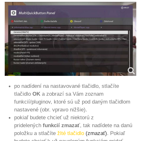
po nadídení na nastavované tlačidlo, stlačíte
tlačidlo
OK
a zobrazí sa Vám zoznam
funkcií/pluginov, ktoré sú už pod daným tlačidlom
nastavené (obr. vpravo nižšie).
pokiaľ budete chcieť už niektorú z
pridelených
funkcií zmazať
, tak nadídete na danú
položku a stlačíte
žlté tlačidlo
(zmazať)
. Pokiaľ