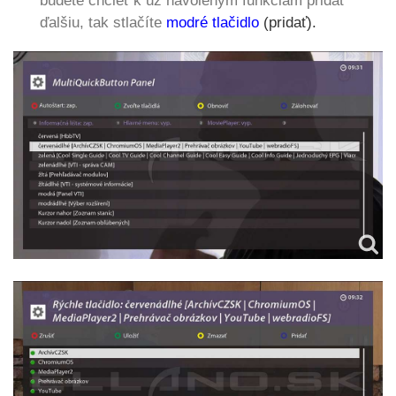
budete chcieť k už navoleným funkciám pridať
ďalšiu, tak stlačíte
modré tlačidlo
(pridať).