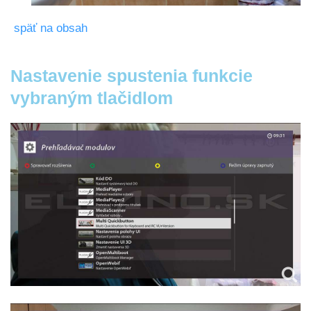
späť na obsah
Nastavenie spustenia funkcie
vybraným tlačidlom