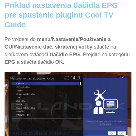
Príklad nastavenia tlačidla EPG
pre spustenie pluginu Cool TV
Guide
Po vojdení do
menu/Nastavenie/Používanie a
GUI/Nastavenie tlač. skrátenej voľby
stlačte na
diaľkovom ovládači
tlačidlo EPG.
Prejdite na kategóriu
EPG
a stlačte tlačidlo
OK.