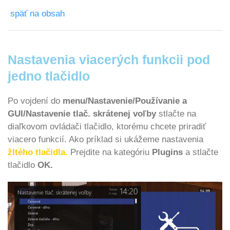
späť na obsah
Nastavenia viacerých funkcii pod
jedno tlačidlo
Po vojdení do
menu/Nastavenie/Používanie a
GUI/Nastavenie tlač. skrátenej voľby
stlačte na
diaľkovom ovládači tlačidlo, ktorému chcete priradiť
viacero funkcií. Ako príklad si ukážeme nastavenia
žltého tlačidla.
Prejdite na kategóriu
Plugins
a stlačte
tlačidlo
OK.