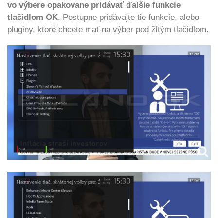
vo výbere opakovane pridávať ďalšie funkcie
tlačidlom OK
. Postupne pridávajte tie funkcie, alebo
pluginy, ktoré chcete mať na výber pod žltým tlačidlom.