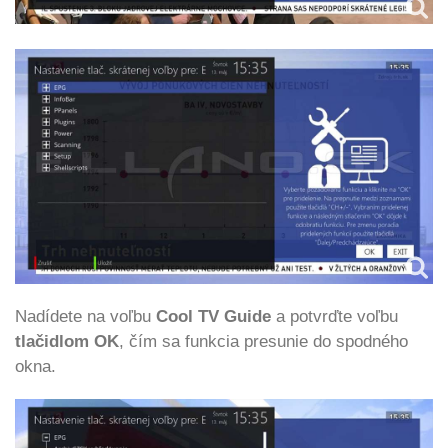
Nadídete na voľbu
Cool TV Guide
a potvrďte voľbu
tlačidlom OK
, čím sa funkcia presunie do spodného
okna.