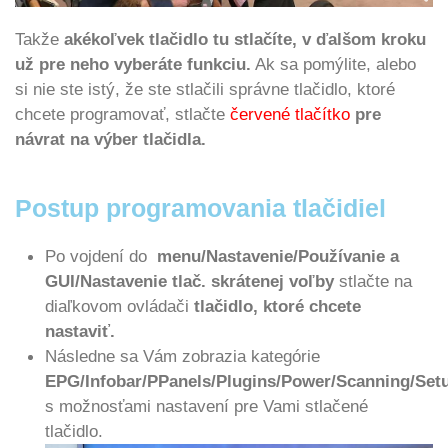
Takže
akékoľvek tlačidlo tu stlačíte, v ďalšom kroku
už pre neho vyberáte funkciu.
Ak sa pomýlite, alebo
si nie ste istý, že ste stlačili správne tlačidlo, ktoré
chcete programovať, stlačte
červené tlačítko
pre
návrat na výber tlačidla.
Postup programovania tlačidiel
Po vojdení do
menu/Nastavenie/Používanie a
GUI/Nastavenie tlač. skrátenej voľby
stlačte na
diaľkovom ovládači
tlačidlo, ktoré chcete
nastaviť.
Následne sa Vám zobrazia kategórie
EPG/Infobar/PPanels/Plugins/Power/Scanning/Setu
s možnosťami nastavení pre Vami stlačené
tlačidlo.