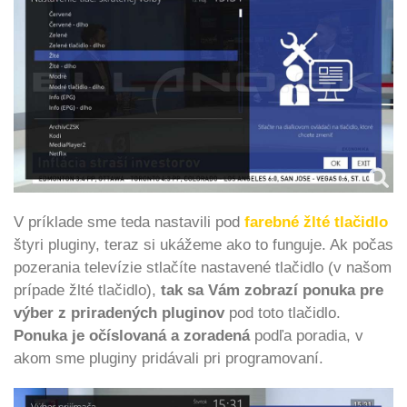
V príklade sme teda nastavili pod
farebné žlté tlačidlo
štyri pluginy, teraz si ukážeme ako to funguje. Ak počas
pozerania televízie stlačíte nastavené tlačidlo (v našom
prípade žlté tlačidlo),
tak sa Vám zobrazí ponuka pre
výber z priradených pluginov
pod toto tlačidlo.
Ponuka je očíslovaná a zoradená
podľa poradia, v
akom sme pluginy pridávali pri programovaní.