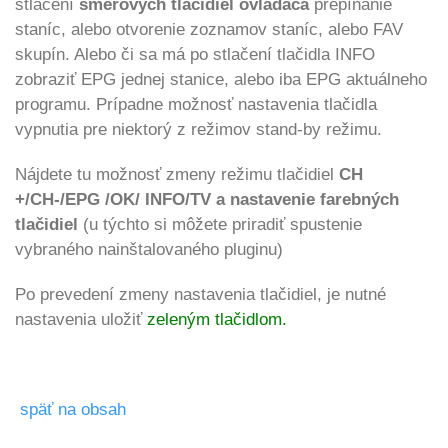
stlačení
smerových tlačidiel ovládača
prepínanie
staníc, alebo otvorenie zoznamov staníc, alebo FAV
skupín. Alebo či sa má po stlačení tlačidla INFO
zobraziť EPG jednej stanice, alebo iba EPG aktuálneho
programu. Prípadne možnosť nastavenia tlačidla
vypnutia pre niektorý z režimov stand-by režimu.
Nájdete tu možnosť zmeny režimu tlačidiel
CH
+/CH-/EPG /OK/ INFO/TV a nastavenie farebných
tlačidiel
(u týchto si môžete priradiť spustenie
vybraného nainštalovaného pluginu)
Po prevedení zmeny nastavenia tlačidiel, je nutné
nastavenia uložiť
zeleným tlačidlom.
späť na obsah