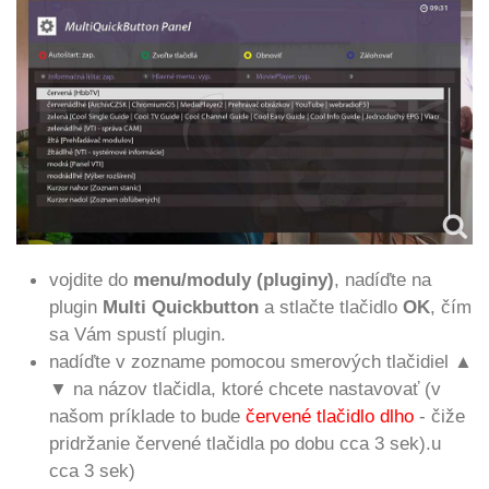
vojdite do
menu/moduly (pluginy)
, nadíďte na
plugin
Multi Quickbutton
a stlačte tlačidlo
OK
, čím
sa Vám spustí plugin.
nadíďte v zozname pomocou smerových tlačidiel
▲
▼
na názov tlačidla, ktoré chcete nastavovať (v
našom príklade to bude
červené tlačidlo dlho
- čiže
pridržanie červené tlačidla po dobu cca 3 sek).
u
cca 3 sek)