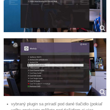
vybraný plugin sa priradí pod dané tlačidlo (pokiaľ