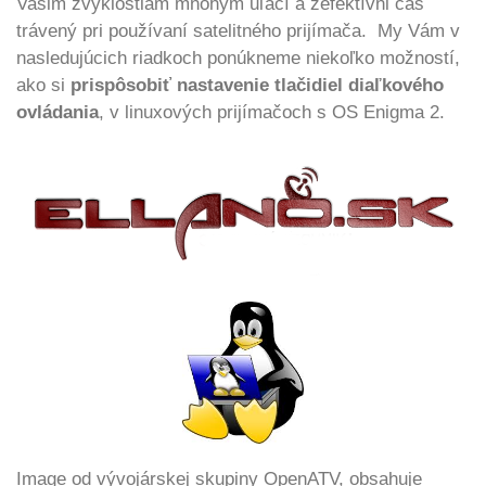
Vašim zvyklostiam mnohým uľačí a zefektívni čas
trávený pri používaní satelitného prijímača. My Vám v
nasledujúcich riadkoch ponúkneme niekoľko možností,
ako si
prispôsobiť nastavenie tlačidiel diaľkového
ovládania
, v linuxových prijímačoch s OS Enigma 2.
Image od vývojárskej skupiny OpenATV, obsahuje