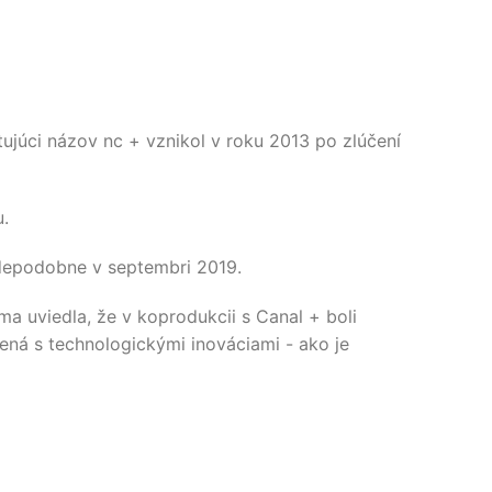
ujúci názov nc + vznikol v roku 2013 po zlúčení
u.
vdepodobne v septembri 2019.
ma uviedla, že v koprodukcii s Canal + boli
jená s technologickými inováciami - ako je