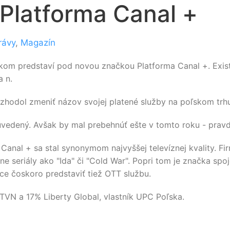
 Platforma Canal +
rávy
,
Magazín
níkom predstaví pod novou značkou Platforma Canal +. Exist
a n.
ozhodol zmeniť názov svojej platené služby na poľskom trh
 uvedený. Avšak by mal prebehnúť ešte v tomto roku - pra
anal + sa stal synonymom najvyššej televíznej kvality. Fir
ne seriály ako "Ida" či "Cold War". Popri tom je značka spo
ce čoskoro predstaviť tiež OTT službu.
TVN a 17% Liberty Global, vlastník UPC Poľska.