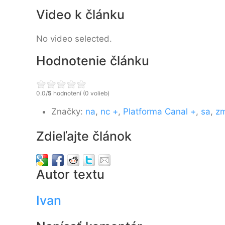
Video k článku
No video selected.
Hodnotenie článku
0.0/
5
hodnotení (0 volieb)
Značky:
na
,
nc +
,
Platforma Canal +
,
sa
,
z
Zdieľajte článok
Autor textu
Ivan