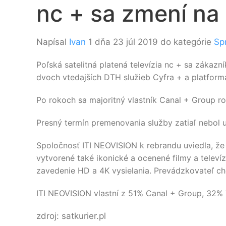
nc + sa zmení na
Napísal
Ivan
1 dňa 23 júl 2019 do kategórie
Sp
Poľská satelitná platená televízia nc + sa zákaz
dvoch vtedajších DTH služieb Cyfra + a platform
Po rokoch sa majoritný vlastník Canal + Group r
Presný termín premenovania služby zatiaľ nebol
Spoločnosť ITI NEOVISION k rebrandu uviedla, že C
vytvorené také ikonické a ocenené filmy a televíz
zavedenie HD a 4K vysielania. Prevádzkovateľ ch
ITI NEOVISION vlastní z 51% Canal + Group, 32% 
zdroj: satkurier.pl