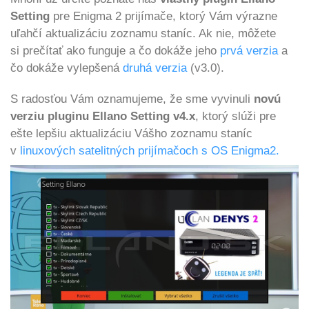
Setting
pre Enigma 2 prijímače, ktorý Vám výrazne
uľahčí aktualizáciu zoznamu staníc. Ak nie, môžete
si prečítať ako funguje a čo dokáže jeho
prvá verzia
a
čo dokáže vylepšená
druhá verzia
(v3.0).
S radosťou Vám oznamujeme, že sme vyvinuli
novú
verziu pluginu Ellano Setting v4.x
, ktorý slúži pre
ešte lepšiu aktualizáciu Vášho zoznamu staníc
v
linuxových satelitných prijímačoch s OS Enigma2.