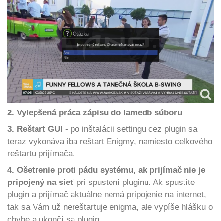
2. Vylepšená práca zápisu do lamedb súboru
3. Reštart GUI
- po inštalácii settingu cez plugin sa
teraz vykonáva iba reštart Enigmy, namiesto celkového
reštartu prijímača.
4. Ošetrenie proti pádu systému, ak prijímač nie je
pripojený na sieť
pri spustení pluginu. Ak spustíte
plugin a prijímač aktuálne nemá pripojenie na internet,
tak sa Vám už nereštartuje enigma, ale vypíše hlášku o
chybe a ukončí sa plugin.