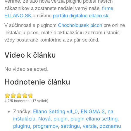
Veríme, že táto nová verzia pluginu poteší naších
zákazníkov a zostanete naďalej verný našej
firme
ELLANO.SK
a nášmu
portálu digitalne.ellano.sk.
V súčinnosti s pluginom
Chocholousek picon
pre online
inštaláciu picon, máte o aktualizáciu zoznamu staníc
vždy postarané komfortne a za pár sekúnd.
Video k článku
No video selected.
Hodnotenie článku
4.7/
5
hodnotení (17 volieb)
Značky:
Ellano Setting v4_0
,
ENIGMA 2
,
na
inštaláciu
,
Nová
,
plugin
,
plugin ellano setting
,
pluginu
,
programov
,
settingu
,
verzia
,
zoznamu