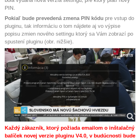
bola vydaná nová verzia settingu, pre ktorý platí nový
PIN.
Pokiaľ bude prevedená zmena PIN kódu
pre vstup do
pluginu, tak informáciu o tom nájdete aj vo výpise
popisu zmien nového settingu ktorý sa Vám zobrazí po
spustení pluginu (obr. nižšie).
Každý zákazník, ktorý požiada emailom o inštalačný
balíček novej verzie pluginu V4.0, v budúcnosti bude