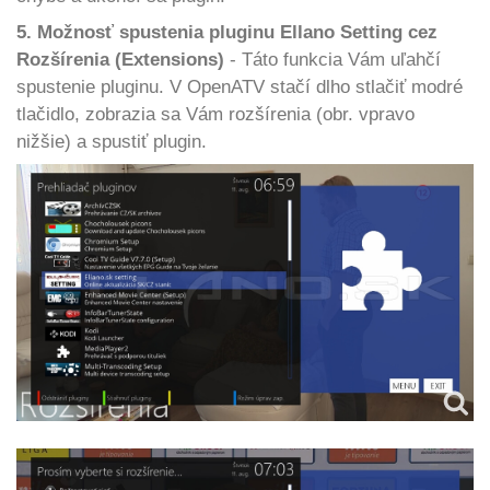
5. Možnosť spustenia pluginu Ellano Setting cez
Rozšírenia (Extensions)
- Táto funkcia Vám uľahčí
spustenie pluginu. V OpenATV stačí dlho stlačiť modré
tlačidlo, zobrazia sa Vám rozšírenia (obr. vpravo
nižšie) a spustiť plugin.