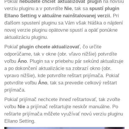
Pokiaľ
nebudete chcieť aktualizovať plugin
na novšiu
verziu pluginu a v potvrdíte
Nie
, tak sa
spustí plugin
Ellano Setting v aktuálne nainštalovanej verzii.
Pri
ďalšom spustení pluginu sa Vám však hláška o nájdení
novej verzie pluginu opätovne spustí a opäť ponúkne
aktualizáciu pluginu.
Pokiaľ
plugin chcete aktualizovať
, čo určite
odporúčame, tak v okne (obr. vľavo nižšie) potvrdíte
voľbu
Áno
. Plugin sa v priebehu pár sekúnd aktualizuje
a po dokončení aktualizácie sa zobrazí okno (obr.
vpravo nižšie), kde potvrdíte reštart prijímača. Pokiaľ
potvrdíte voľbu
Áno
, tak sa prevedie celkový reštart
prijímača.
Pokiaľ prijímač nechcete ihneď reštartovať, tak zvoľte
voľbu
Nie
a prijímač reštartujte neskôr manuálne. Po
reštarte prijímača môžete využívať novú verziu pluginu
Ellano Setting.