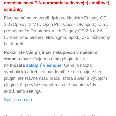
dostávať nový PIN automaticky do svojej emailovej
schránky.
Pluginy máme vo verzii .
ipk
pre klasické Enigmy OE
2.0 (OpenATV, VTI, Open PLI, OpenHDF, apod.), ale aj
pre prijímače Dreambox a ich Enigmy OE 2.5 a 2.6
(DreamElite, Gemini, Newnigma, apod.) ako inštalačný
balík
.deb
.
Pokiaľ ste Váš prijímač nekupovali v našom e-
shope
a máte záujem o tento plugin, tak si
ho
môžete
zakúpiť v eshope
.
Cena je naozaj
symbolická a treba si uvedomiť, že nekupujete len
plugin, ale hlavne našu prácu, ktorá súvisí s vývojom
pluginu, či prevádzkovaním a udržiavaním vždy
aktuálneho settingu.
Späť na obsah