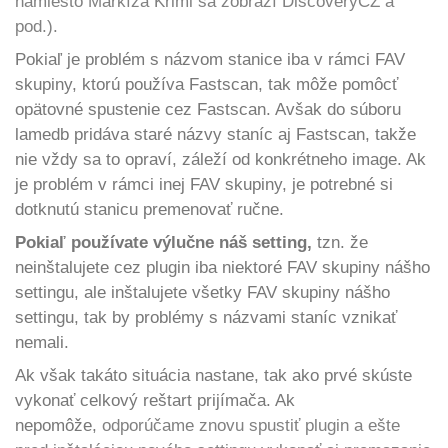
namiesto Markíza Krimi sa zobrazí DiscoveryCZ a
pod.).
Pokiaľ je problém s názvom stanice iba v rámci FAV
skupiny, ktorú používa Fastscan, tak môže pomôcť
opätovné spustenie cez Fastscan. Avšak do súboru
lamedb pridáva staré názvy staníc aj Fastscan, takže
nie vždy sa to opraví, záleží od konkrétneho image. Ak
je problém v rámci inej FAV skupiny, je potrebné si
dotknutú stanicu premenovať ručne.
Pokiaľ používate výlučne náš setting,
tzn. že
neinštalujete cez plugin iba niektoré FAV skupiny nášho
settingu, ale inštalujete všetky FAV skupiny nášho
settingu, tak by problémy s názvami staníc vznikať
nemali.
Ak však takáto situácia nastane, tak ako prvé skúste
vykonať celkový reštart prijímača. Ak
nepomôže,
odporúčame znovu spustiť plugin a ešte