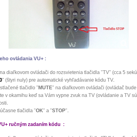
eho ovládania VU+ :
 na diaľkovom ovládači do rozsvietenia tlačidla "TV" (cca 5 sek
0
" (štyri nuly) pre automatické vyhľadávanie kódu TV.
stlačené tlačidlo "
MUTE
" na diaľkovom ovládači (ovládač bude 
stite v okamihu keď sa Vám vypne zvuk na TV (ovládanie a TV sú
sti.
.
časne tlačidla "
OK
" a "
STOP
"
 VU+
ručným zadaním kódu
: