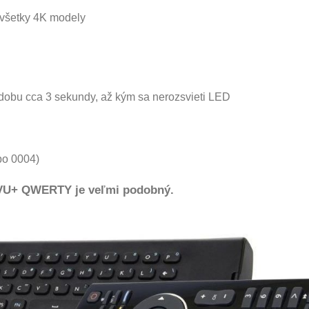
všetky 4K modely
po dobu cca 3 sekundy, až kým sa nerozsvieti LED
bo 0004)
 VU+ QWERTY je veľmi podobný.