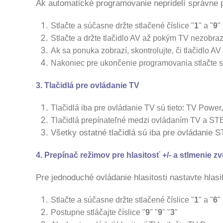
Ak automatické programovanie nepridelí správne pr
Stlačte a súčasne držte stlačené číslice "
1
" a "
9
"
Stlačte a držte tlačidlo AV až pokým TV nezobra
Ak sa ponuka zobrazí, skontrolujte, či tlačidlo A
Nakoniec pre ukončenie programovania stlačte sú
3. Tlačidlá pre ovládanie TV
Tlačidlá iba pre ovládanie TV sú tieto: TV Power
Tlačidlá prepínateľné medzi ovládaním TV a STB
Všetky ostatné tlačidlá sú iba pre ovládanie 
4. Prepínač režimov pre hlasitosť +/- a stlmenie z
Pre jednoduché ovládanie hlasitosti nastavte hlasi
Stlačte a súčasne držte stlačené číslice "
1
" a "
6
"
Postupne stláčajte číslice "
9
" "
9
" "
3
"