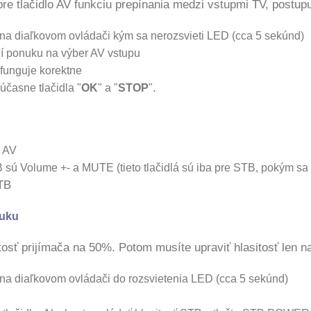
e tlačidlo AV funkciu prepínania medzi vstupmi TV, postupu
 na diaľkovom ovládači kým sa nerozsvieti LED (cca 5 sekúnd)
zí ponuku na výber AV vstupu
V funguje korektne
.
časne tlačidla "
OK
" a "
STOP
"
, AV
 sú Volume +- a MUTE (tieto tlačidlá sú iba pre STB, pokým s
STB
vuku
tosť prijímača na 50%. Potom musíte upraviť hlasitosť len na
 na diaľkovom ovládači do rozsvietenia LED (cca 5 sekúnd)