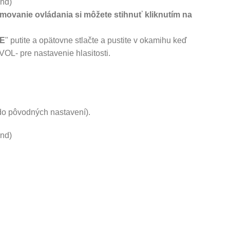
únd)
ovanie ovládania si môžete stihnuť kliknutím na
E
" putite a opätovne stlačte a pustite v okamihu keď
OL- pre nastavenie hlasitosti.
do pôvodných nastavení).
únd)