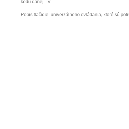
kódu danej TV.
Popis tlačidiel univerzálneho ovládania, ktoré sú po