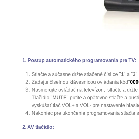
1. Postup automatického programovania pre TV:
Stlačte a súčasne držte stlačené číslice "
1
" a "
3
"
Zadajte číselnou klávesnicou ovládania kód"
000
Nasmerujte ovládač na televízor , stlačte a držte 
Tlačidlo "
MUTE
" putite a opätovne stlačte a pu
vyskúšať tlač VOL+ a VOL- pre nastavenie hlasito
Nakoniec pre ukončenie programovania stlačte sú
2. AV tlačidlo: