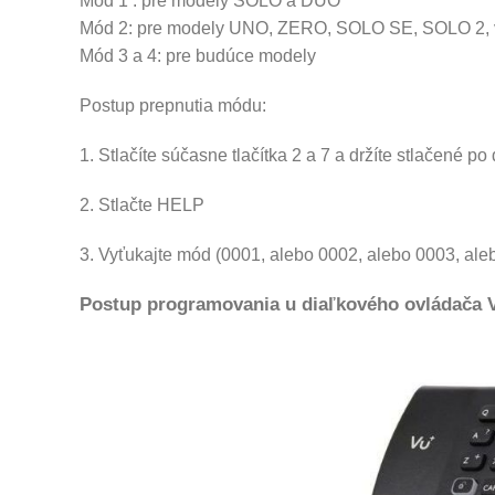
Mód 1 : pre modely SOLO a DUO
Mód 2: pre modely UNO, ZERO, SOLO SE, SOLO 2, 
Mód 3 a 4: pre budúce modely
Postup prepnutia módu:
1. Stlačíte súčasne tlačítka 2 a 7 a držíte stlačené 
2. Stlačte HELP
3. Vyťukajte mód (0001, alebo 0002, alebo 0003, ale
Postup programovania u diaľkového ovládača