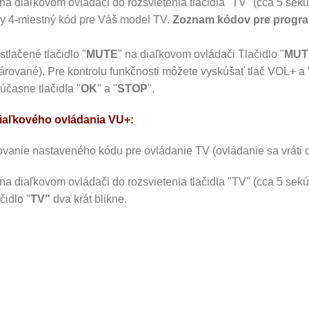
 na diaľkovom ovládači do rozsvietenia tlačidla "TV" (cca 5 sek
ny 4-miestný kód pre Váš model TV.
Zoznam kódov pre program
stlačené tlačidlo "
MUTE
" na diaľkovom ovládači Tlačidlo "
MUT
árované)
.
Pre kontrolu funkčnosti môžete vyskúšať tlač VOL+ a V
.
časne tlačidla "
OK
" a "
STOP
"
diaľkového ovládania VU+:
ovanie nastaveného kódu pre ovládanie TV (ovládanie sa vráti 
 na diaľkovom ovládači do rozsvietenia tlačidla "TV" (cca 5 sek
čidlo "
TV"
dva krát blikne.