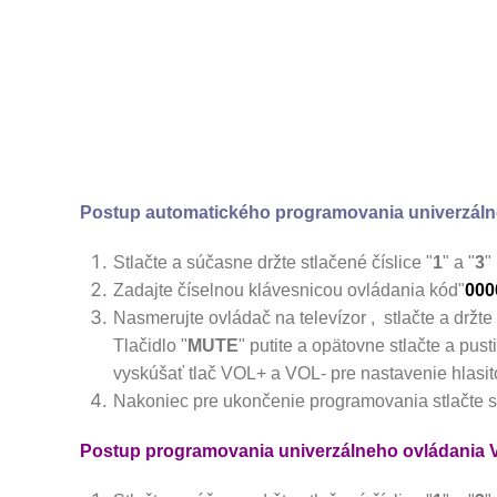
Postup automatického programovania univerzáln
Stlačte a súčasne držte stlačené číslice "
1
" a "
3
"
Zadajte číselnou klávesnicou ovládania kód"
000
Nasmerujte ovládač na televízor , stlačte a držte 
Tlačidlo "
MUTE
" putite a opätovne stlačte a pu
vyskúšať tlač VOL+ a VOL- pre nastavenie hlasito
Nakoniec pre ukončenie programovania stlačte sú
Postup programovania univerzálneho ovládania