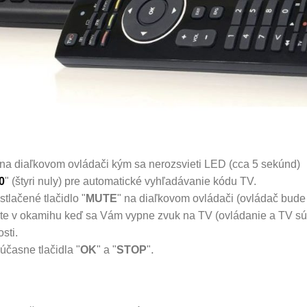
 na diaľkovom ovládači kým sa nerozsvieti LED (cca 5 sekúnd)
0
" (štyri nuly) pre automatické vyhľadávanie kódu TV.
stlačené tlačidlo "
MUTE
" na diaľkovom ovládači (ovládač bude 
stite v okamihu keď sa Vám vypne zvuk na TV (ovládanie a TV sú
sti.
.
časne tlačidla "
OK
" a "
STOP
"