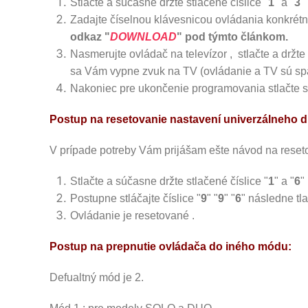
Stlačte a súčasne držte stlačené číslice "
1
" a "
3
"
Zadajte číselnou klávesnicou ovládania konkrét
odkaz "
DOWNLOAD
" pod týmto článkom.
Nasmerujte ovládač na televízor , stlačte a držte 
sa Vám vypne zvuk na TV (ovládanie a TV sú sp
Nakoniec pre ukončenie programovania stlačte sú
Postup na resetovanie nastavení univerzálneho 
V prípade potreby Vám prijášam ešte návod na reset
Stlačte a súčasne držte stlačené číslice "
1
" a "
6
"
Postupne stláčajte číslice "
9
" "
9
" "
6
" následne tla
Ovládanie je resetované .
Postup na prepnutie ovládača do iného módu:
Defualtný mód je 2.