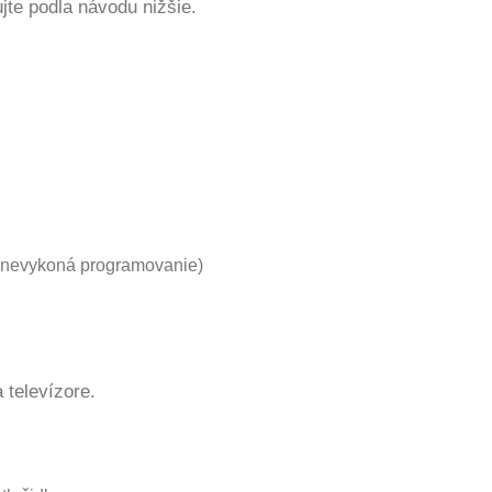
jte podla návodu nižšie.
a nevykoná programovanie)
 televízore.