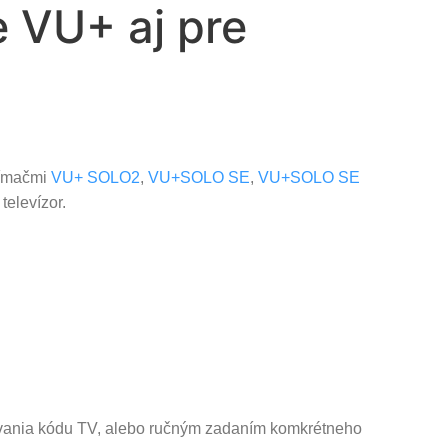
 VU+ aj pre
jímačmi
VU+ SOLO2
,
VU+SOLO SE
,
VU+SOLO SE
elevízor.
ania kódu TV, alebo ručným zadaním komkrétneho