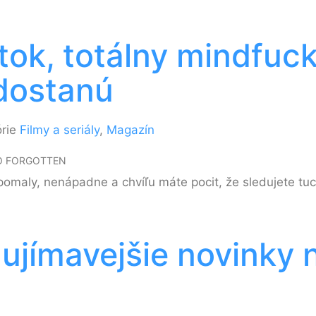
ok, totálny mindfuck 
 dostanú
órie
Filmy a seriály
,
Magazín
PO FORGOTTEN
omaly, nenápadne a chvíľu máte pocit, že sledujete tuct
ujímavejšie novinky 