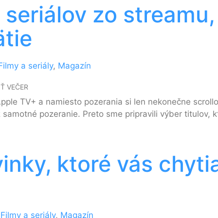
 seriálov zo streamu,
tie
Filmy a seriály
,
Magazín
IŤ VEČER
Apple TV+ a namiesto pozerania si len nekonečne scrollo
 samotné pozeranie. Preto sme pripravili výber titulov, k
nky, ktoré vás chyti
e
Filmy a seriály
,
Magazín