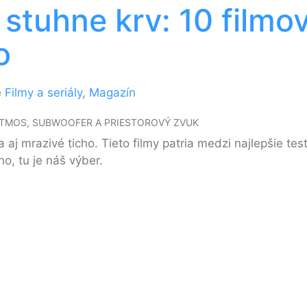
 stuhne krv: 10 filmov
o
e
Filmy a seriály
,
Magazín
ATMOS, SUBWOOFER A PRIESTOROVÝ ZVUK
a aj mrazivé ticho. Tieto filmy patria medzi najlepšie t
o, tu je náš výber.