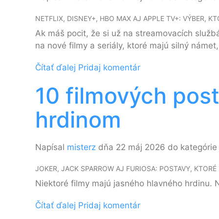
NETFLIX, DISNEY+, HBO MAX AJ APPLE TV+: VÝBER, K
Ak máš pocit, že si už na streamovacích službác
na nové filmy a seriály, ktoré majú silný nám
Čítať ďalej
Pridaj komentár
10 filmových post
hrdinom
Napísal
misterz
dňa 22 máj 2026 do kategóri
JOKER, JACK SPARROW AJ FURIOSA: POSTAVY, KTORÉ
Niektoré filmy majú jasného hlavného hrdinu.
Čítať ďalej
Pridaj komentár