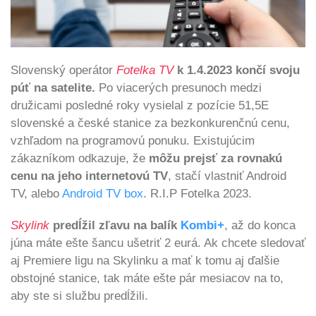
Slovenský operátor
Fotelka TV
k 1.4.2023 končí svoju
púť na satelite.
Po viacerých presunoch medzi
družicami posledné roky vysielal z pozície 51,5E
slovenské a české stanice za bezkonkurenčnú cenu,
vzhľadom na programovú ponuku. Existujúcim
zákazníkom odkazuje, že
môžu prejsť za rovnakú
cenu na jeho internetovú TV
, stačí vlastniť Android
TV, alebo
Android TV box
. R.I.P Fotelka 2023.
Skylink
predĺžil zľavu na balík
Kombi+
, až do konca
júna máte ešte šancu ušetriť 2 eurá. Ak chcete sledovať
aj Premiere ligu na Skylinku a mať k tomu aj ďalšie
obstojné stanice, tak máte ešte pár mesiacov na to,
aby ste si službu predĺžili.