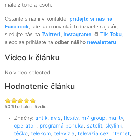
máte z toho aj osoh.
Ostaňte s nami v kontakte,
pridajte si nás na
Facebook
,
kde sa o novinkách dozviete najskôr,
sledujte nás na
Twitteri
,
Instagrame
, či
Tik-Toku
,
alebo sa prihláste na
odber nášho
newsletteru
.
Video k článku
No video selected.
Hodnotenie článku
5.0/
5
hodnotení (5 volieb)
Značky:
antik
,
avis
,
flexitv
,
m7 group
,
malltv
,
operátori
,
programá ponuka
,
satelit
,
skylink
,
téčko
,
telekom
,
televízia
,
televízia cez internet
,