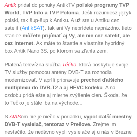
Antik
pridal do ponuky AntikTV
poľské programy TVP
World, TVP Info a TVP Polonia
. Jeśli rozumiesz język
polski, tak šup-šup k Antiku. A už ste u Antiku cez
satelit (
AntikSAT
), tak ani Vy neprídete naprázdno, tieto
stanice
môžete prijímať aj Vy, ale nie cez satelit, ale
cez internet
. Ak máte to šťastie a vlastníte hybridný
box Antik Nano 3S, po ktorom sa zľahla zem.
Platená televízna služba
Téčko
, ktorá poskytuje svoje
TV služby pomocou antény DVB-T sa rozhodla
modernizovať. V apríli pripravuje
prechod ďalšieho
multiplexu do DVB-T2 a aj HEVC kodeku
. A na
ozdobu pridá ešte aj mierne zvýšenie cien. Škoda, že
to Tečko je stále iba na východe...
S
AVIS
om nie je niečo v poriadku,
vypol ďalší miestny
DVB-T vysielač, tentoraz v Prešove
. Zrejme im
nestačilo, že nedávno vypli vysielače aj u nás v Brezne