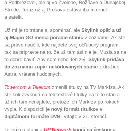
a Podbrezovej, ale aj vo Zvolene, Rožňave a Dunajskej
Strede. Teraz už aj Prešovu ostáva iba internet
a satelit.
Už mi je to trápne aj spomínať, ale
Skylink opäť a už
aj Magio GO menia poradie staníc
v zozname. Ak ste
sa práve naučili, kde nájdete svoj obľúbený program,
tak sa pripravte na to, že už tam asi nie je. Musia sa na
to dobre baviť. Aby som nebol len zlý,
Skylink pridáva
do zoznamu zopár nekódovaných staníc
z družice
Astra, vrátane hudobných.
Towercom a Telekom
zmenili titulky na TV Markíza. Ak
ste boli zvyknutí na teletextové titulky na tejto stanici,
už ich tam nenájdete, pretože ich Markíza po rokoch
vypla. K dispozícii je
nový formát titulkov v
digitálnom formáte DVB
. Vitajte v 21. storočí.
Televízna stanica
UP Network
končí na českom a