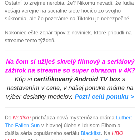
Ostatní to zrejme nerobia, že? Nikomu nevadí, že ľudia
vešajú verejne na sociálne siete hocičo zo svojho
súkromia, ale čo pozeráme na Tiktoku je nebezpečné.
Nakoniec ešte zopár tipov z noviniek, ktoré pribudli na
streame tento týždeň.
Na čom si užiješ skvelý filmový a seriálový
zážitok na streame so super obrazom v 4K?
Kúp si
certifikovaný Android TV box
s
nastavením v cene, v našej ponuke máme na
výber desiatky modelov.
Pozri celú ponuku >
Do
Netflixu
prichádza nová mysteriózna dráma
Luther:
The Fallen Sun
v hlavnej úlohe s Idrisom Elbom a
ďalšia séria populárneho seriálu
Blacklist
.
Na
HBO