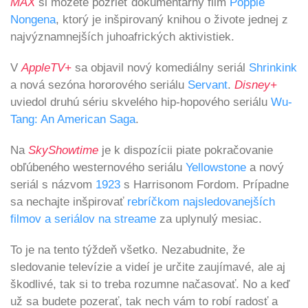
MAX
si môžete pozrieť dokumentárny film
Poppie
Nongena
, ktorý je inšpirovaný knihou o živote jednej z
najvýznamnejších juhoafrických aktivistiek.
V
AppleTV+
sa objavil nový komediálny seriál
Shrinkink
a nová sezóna hororového seriálu
Servant
.
Disney+
uviedol druhú sériu skvelého hip-hopového seriálu
Wu-
Tang: An American Saga
.
Na
SkyShowtime
je k dispozícii piate pokračovanie
obľúbeného westernového seriálu
Yellowstone
a nový
seriál s názvom
1923
s Harrisonom Fordom. Prípadne
sa nechajte inšpirovať
rebríčkom najsledovanejších
filmov a seriálov na streame
za uplynulý mesiac.
To je na tento týždeň všetko. Nezabudnite, že
sledovanie televízie a videí je určite zaujímavé, ale aj
škodlivé, tak si to treba rozumne načasovať. No a keď
už sa budete pozerať, tak nech vám to robí radosť a