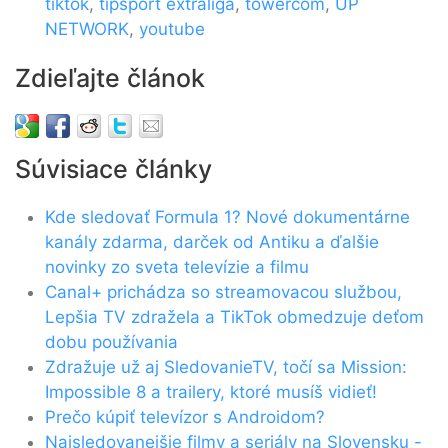
tiktok
,
tipsport extraliga
,
towercom
,
UP
NETWORK
,
youtube
Zdieľajte článok
Súvisiace články
Kde sledovať Formula 1? Nové dokumentárne
kanály zdarma, darček od Antiku a ďalšie
novinky zo sveta televízie a filmu
Canal+ prichádza so streamovacou službou,
Lepšia TV zdražela a TikTok obmedzuje deťom
dobu používania
Zdražuje už aj SledovanieTV, točí sa Mission:
Impossible 8 a trailery, ktoré musíš vidieť!
Prečo kúpiť televízor s Androidom?
Najsledovanejšie filmy a seriály na Slovensku -