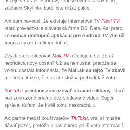
uspeje v súťaži. Športový fanúšikovia v zákazníckej
základni Skylinku budú iste držať palce.
Ani som nevedel, že existuje internetová TV
Flexi TV
,
ktorú prevádzkuje slovenská firma DSi Data. Asi preto,
že
nemali dostupnú aplikáciu pre Android TV. Ale už
majú
a vyzerá celkom dobre.
Zvykli ste si sledovať
Mall.TV
a čudujete sa, že už
nepridáva nový obsah? Už sa nemusíte, pretože sa
vonku dostala informácia, že
Mall.sk sa tejto TV zbavil
a je teda otázne, či sa ešte služba prebudí k životu.
YouTube
prestane zobrazovať otravné reklamy
, ktoré
boli zobrazené priamo cez sledované video. Super
správa, dúfam, že kvôli tomu neskrachujú.
Ak patríte medzi používateľov
TikToku
, vraj si musíte
dávať pozor, pretože o nás zbiera príliš veľa informácií.