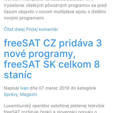
Vysielanie všetkých pôvodných programov sa pred
časom objavilo v novom multiplexe spolu s ďalšími
novými programami.
Čítať ďalej
Pridaj komentár
freeSAT CZ pridáva 3
nové programy,
freeSAT SK celkom 8
staníc
Napísal
Ivan
dňa 07 marec 2019 do kategórie
Správy
,
Magazín
Luxemburský operátor satelitnej platenej televízie
freeSAT rozširuje českú a slovenskú ponuku o