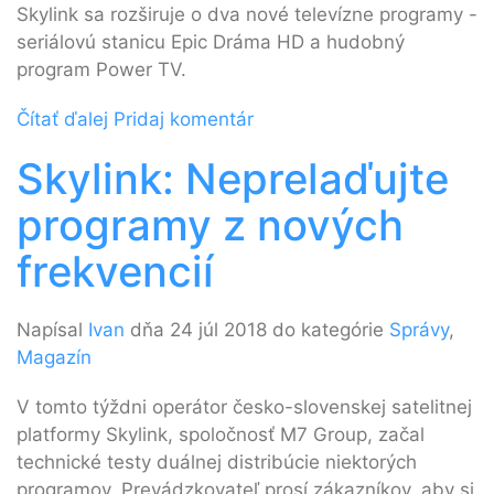
Skylink sa rozširuje o dva nové televízne programy -
seriálovú stanicu Epic Dráma HD a hudobný
program Power TV.
Čítať ďalej
Pridaj komentár
Skylink: Neprelaďujte
programy z nových
frekvencií
Napísal
Ivan
dňa 24 júl 2018 do kategórie
Správy
,
Magazín
V tomto týždni operátor česko-slovenskej satelitnej
platformy Skylink, spoločnosť M7 Group, začal
technické testy duálnej distribúcie niektorých
programov. Prevádzkovateľ prosí zákazníkov, aby si