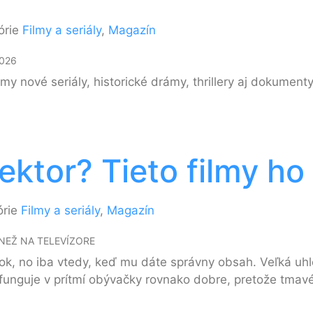
órie
Filmy a seriály
,
Magazín
026
y nové seriály, historické drámy, thrillery aj dokumenty
ktor? Tieto filmy ho 
órie
Filmy a seriály
,
Magazín
NEŽ NA TELEVÍZORE
žitok, no iba vtedy, keď mu dáte správny obsah. Veľká u
lm funguje v prítmí obývačky rovnako dobre, pretože tmav