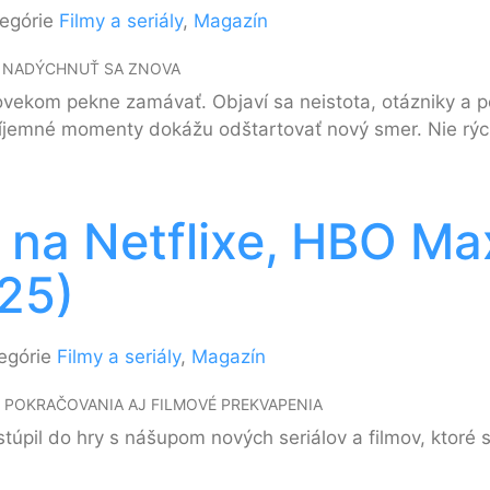
egórie
Filmy a seriály
,
Magazín
ŽU NADÝCHNUŤ SA ZNOVA
ovekom pekne zamávať. Objaví sa neistota, otázniky a po
príjemné momenty dokážu odštartovať nový smer. Nie rýc
 na Netflixe, HBO Ma
25)
egórie
Filmy a seriály
,
Magazín
, POKRAČOVANIA AJ FILMOVÉ PREKVAPENIA
úpil do hry s nášupom nových seriálov a filmov, ktoré s