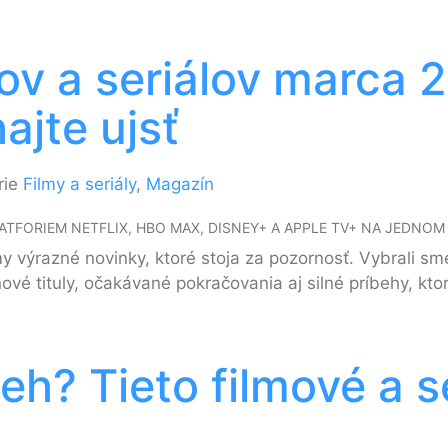
mov a seriálov marca 
ajte ujsť
rie
Filmy a seriály
,
Magazín
TFORIEM NETFLIX, HBO MAX, DISNEY+ A APPLE TV+ NA JEDNOM
 výrazné novinky, ktoré stoja za pozornosť. Vybrali sme 
ové tituly, očakávané pokračovania aj silné príbehy, kto
beh? Tieto filmové a s