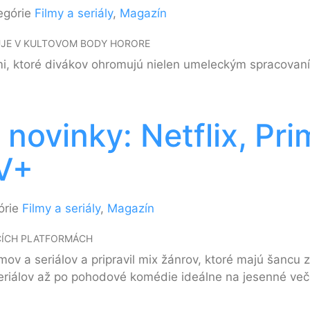
egórie
Filmy a seriály
,
Magazín
UJE V KULTOVOM BODY HORORE
ami, ktoré divákov ohromujú nielen umeleckým spracovaní
 novinky: Netflix, Pr
TV+
órie
Filmy a seriály
,
Magazín
ACÍCH PLATFORMÁCH
ov a seriálov a pripravil mix žánrov, ktoré majú šancu 
eriálov až po pohodové komédie ideálne na jesenné več