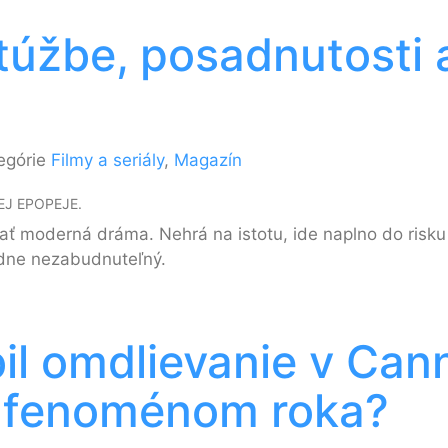
o túžbe, posadnutosti
egórie
Filmy a seriály
,
Magazín
J EPOPEJE.
ť moderná dráma. Nehrá na istotu, ide naplno do risku a
odne nezabudnuteľný.
il omdlievanie v Cann
a fenoménom roka?