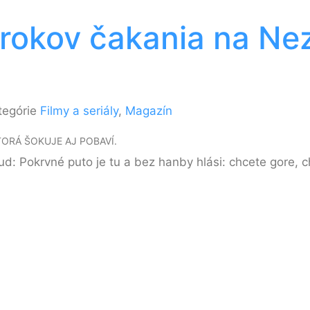
 rokov čakania na Ne
tegórie
Filmy a seriály
,
Magazín
TORÁ ŠOKUJE AJ POBAVÍ.
ud: Pokrvné puto je tu a bez hanby hlási: chcete gore,