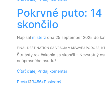
Pokrvné puto: 14
skončilo
Napísal
misterz
dňa 25 september 2025 do ka
FINAL DESTINATION SA VRACIA V KRVAVEJ PODOBE, K
Štrnásty rok čakania sa skončil – Nezvratný os
neúprosného osudu?
Čítať ďalej
Pridaj komentár
Prvý
«
1
2
3
4
5
6
»
Posledný