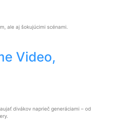
m, ale aj šokujúcimi scénami.
ime Video,
zaujať divákov naprieč generáciami – od
ery.