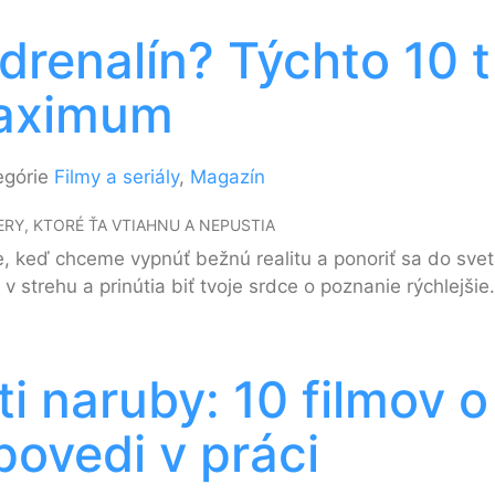
renalín? Týchto 10 thr
maximum
egórie
Filmy a seriály
,
Magazín
RY, KTORÉ ŤA VTIAHNU A NEPUSTIA
e, keď chceme vypnúť bežnú realitu a ponoriť sa do sve
 v strehu a prinútia biť tvoje srdce o poznanie rýchlejšie.
ti naruby: 10 filmov 
povedi v práci