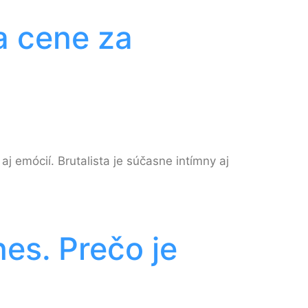
 a cene za
j emócií. Brutalista je súčasne intímny aj
es. Prečo je