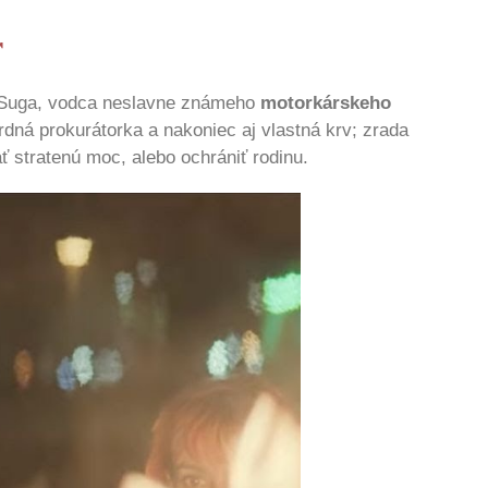
r
a Suga, vodca neslavne známeho
motorkárskeho
rdná prokurátorka a nakoniec aj vlastná krv; zrada
ť stratenú moc, alebo ochrániť rodinu.