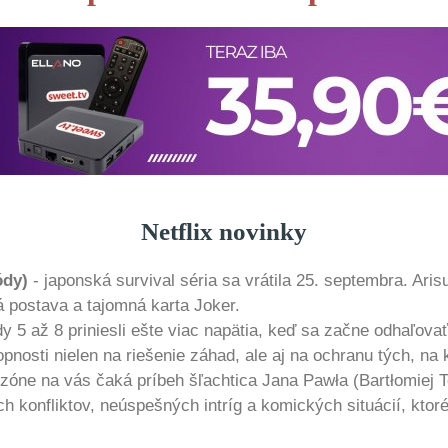
Netflix novinky
ódy)
- japonská survival séria sa vrátila 25. septembra. Aris
 postava a tajomná karta Joker.
dy 5 až 8 priniesli ešte viac napätia, keď sa začne odhaľo
nosti nielen na riešenie záhad, ale aj na ochranu tých, na k
sezóne na vás čaká príbeh šľachtica Jana Pawła (Bartłomiej 
 konfliktov, neúspešných intríg a komických situácií, ktoré