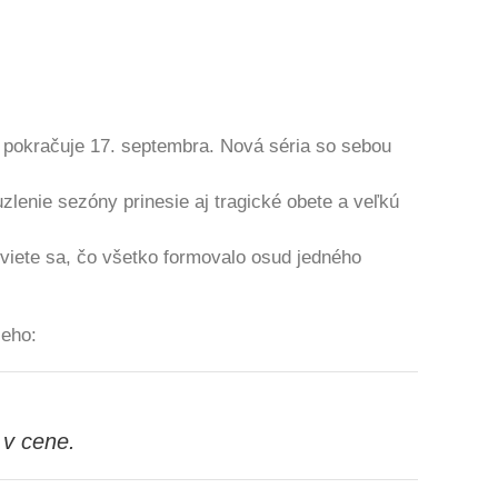
n pokračuje 17. septembra. Nová séria so sebou
lenie sezóny prinesie aj tragické obete a veľkú
viete sa, čo všetko formovalo osud jedného
ieho:
?
 v cene.