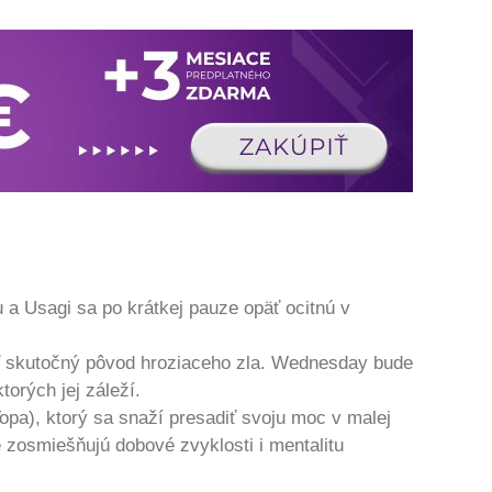
u a Usagi sa po krátkej pauze opäť ocitnú v
vať skutočný pôvod hroziaceho zla. Wednesday bude
torých jej záleží.
Topa), ktorý sa snaží presadiť svoju moc v malej
 zosmiešňujú dobové zvyklosti i mentalitu