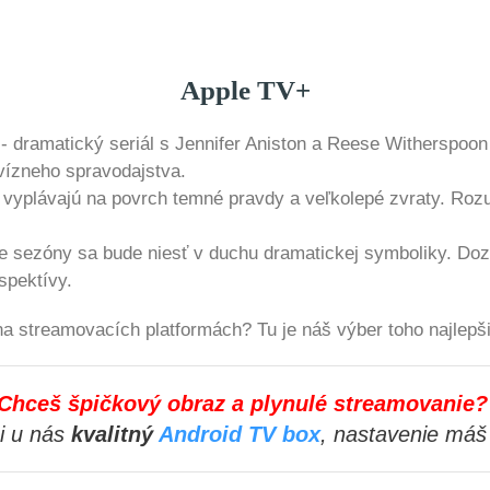
Apple TV+
- dramatický seriál s Jennifer Aniston a Reese Witherspoo
evízneho spravodajstva.
 vyplávajú na povrch temné pravdy a veľkolepé zvraty. Rozuz
e sezóny sa bude niesť v duchu dramatickej symboliky. Doz
spektívy.
na streamovacích platformách? Tu je náš výber toho najlepš
Chceš špičkový obraz a plynulé streamovanie
i u nás
kvalitný
Android TV box
, nastavenie máš