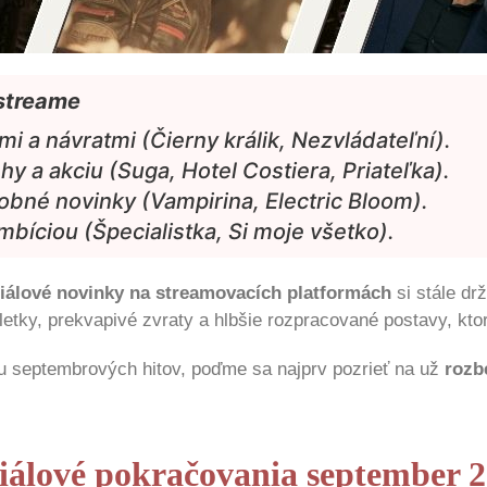
streame
i a návratmi (Čierny králik, Nezvládateľní).
hy a akciu (Suga, Hotel Costiera, Priateľka).
obné novinky (Vampirina, Electric Bloom).
mbíciou (Špecialistka, Si moje všetko).
riálové novinky na streamovacích platformách
si stále dr
etky, prekvapivé zvraty a hlbšie rozpracované postavy, ktoré
u septembrových hitov, poďme sa najprv pozrieť na už
rozb
iálové pokračovania september 