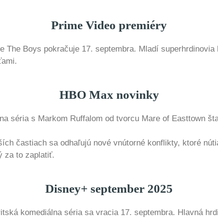
Prime Video premiéry
rie The Boys pokračuje 17. septembra. Mladí superhrdinovia 
ťami.
HBO Max novinky
na séria s Markom Ruffalom od tvorcu Mare of Easttown štar
ších častiach sa odhaľujú nové vnútorné konflikty, ktoré nút
za to zaplatiť.
Disney+ september 2025
ritská komediálna séria sa vracia 17. septembra. Hlavná h