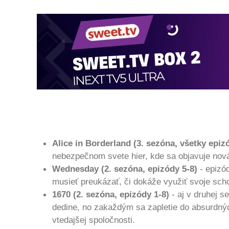
Alice in Borderland (3. sezóna, všetky epiz
nebezpečnom svete hier, kde sa objavuje nová
Wednesday (2. sezóna, epizódy 5-8)
- epizó
musieť preukázať, či dokáže využiť svoje schop
1670 (2. sezóna, epizódy 1-8)
- aj v druhej 
dedine, no zakaždým sa zapletie do absurdných
vtedajšej spoločnosti.