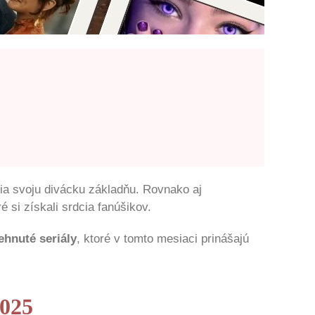
žia svoju divácku základňu. Rovnako aj
 si získali srdcia fanúšikov.
ehnuté seriály
, ktoré v tomto mesiaci prinášajú
2025