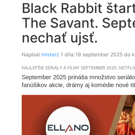
Black Rabbit štar
The Savant. Septe
nechať ujsť.
Napísal
misterz
1 dňa 19 september 2025 do k
NAJLEPŠIE SERIÁLY A FILMY SEPTEMBER 2025: NETFLIX
September 2025 prináša množstvo seriálov
fanúšikov akcie, drámy aj komédie nové titul