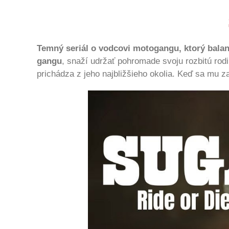
Temný seriál o vodcovi motogangu, ktorý bala
gangu
, snaží udržať pohromade svoju rozbitú rodi
prichádza z jeho najbližšieho okolia. Keď sa mu z