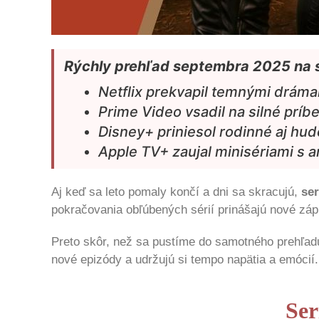
Rýchly prehľad septembra 2025 na 
Netflix prekvapil temnými drámam
Prime Video vsadil na silné príbe
Disney+ priniesol rodinné aj hud
Apple TV+ zaujal minisériami s a
Aj keď sa leto pomaly končí a dni sa skracujú,
se
pokračovania obľúbených sérií prinášajú nové zápl
Preto skôr, než sa pustíme do samotného prehľad
nové epizódy a udržujú si tempo napätia a emócií.
Ser