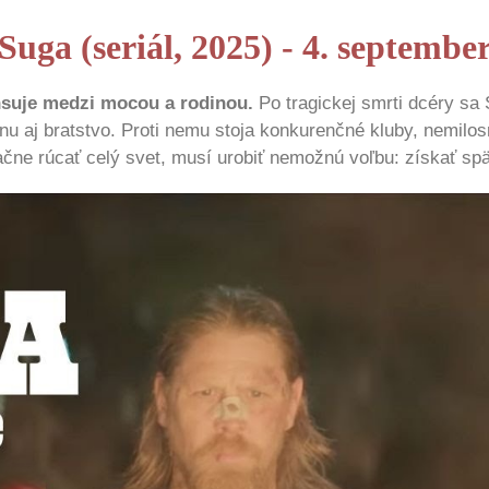
Suga (seriál, 2025) - 4. septembe
nsuje medzi mocou a rodinou.
Po tragickej smrti dcéry s
nu aj bratstvo. Proti nemu stoja konkurenčné kluby, nemilos
ačne rúcať celý svet, musí urobiť nemožnú voľbu: získať spä