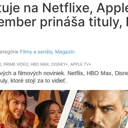
tuje na Netflixe, App
mber prináša tituly, 
ategórie
Filmy a seriály
,
Magazín
, PRIME VIDEO, HBO MAX, DISNEY+, APPLE TV+
ých a filmových noviniek. Netflix, HBO Max, Disn
y, ktoré stojí za to vidieť.