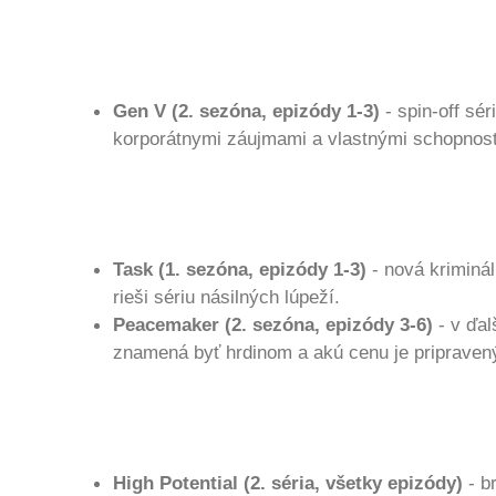
Gen V (2. sezóna, epizódy 1-3)
- spin-off sé
korporátnymi záujmami a vlastnými schopnos
Task (1. sezóna, epizódy 1-3)
- nová kriminál
rieši sériu násilných lúpeží.
Peacemaker (2. sezóna, epizódy 3-6)
- v ďal
znamená byť hrdinom a akú cenu je pripravený 
High Potential (2. séria, všetky epizódy)
- b