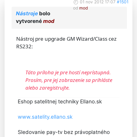
01 nov 2012 17:07
#1501
od
mod
Nástroje
bolo
vytvorené
mod
Nástroj pre upgrade GM Wizard/Class cez
RS232:
Táto príloha je pre hostí neprístupná.
Prosím, pre jej zobrazenie sa prihláste
alebo zaregistrujte.
Eshop satelitnej techniky Ellano.sk
www.satelity.ellano.sk
Sledovanie pay-tv bez právoplatného