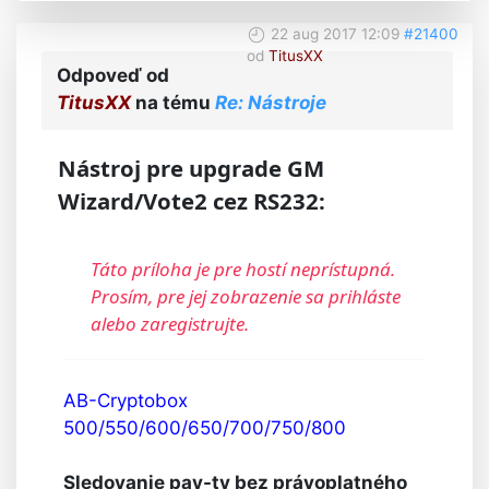
22 aug 2017 12:09
#21400
od
TitusXX
Odpoveď od
TitusXX
na tému
Re: Nástroje
Nástroj pre upgrade GM
Wizard/Vote2 cez RS232:
Táto príloha je pre hostí neprístupná.
Prosím, pre jej zobrazenie sa prihláste
alebo zaregistrujte.
AB-Cryptobox
500/550/600/650/700/750/800
Sledovanie pay-tv bez právoplatného