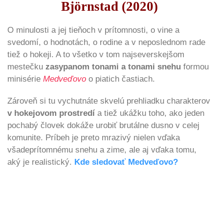
Björnstad (2020)
O minulosti a jej tieňoch v prítomnosti, o vine a
svedomí, o hodnotách, o rodine a v neposlednom rade
tiež o hokeji. A to všetko v tom najseverskejšom
mestečku
zasypanom tonami a tonami snehu
formou
minisérie
Medveďovo
o piatich častiach.
Zároveň si tu vychutnáte skvelú prehliadku charakterov
v hokejovom prostredí
a tiež ukážku toho, ako jeden
pochabý človek dokáže urobiť brutálne dusno v celej
komunite. Príbeh je preto mrazivý nielen vďaka
všadeprítomnému snehu a zime, ale aj vďaka tomu,
aký je realistický.
Kde sledovať Medveďovo?