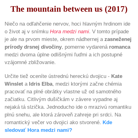
The mountain between us (2017)
Niečo na odľahčenie nervov, hoci hlavným hrdinom ide
o život aj v snímku
Hora medzi nami
. V tomto prípade
je ale na prvom mieste, okrem nádhernej a
zasneženej
prírody drsnej divočiny
, pomerne vydarená
romanca
medzi dvoma úplne odlišnými ľuďmi a ich postupné
vzájomné zbližovanie.
Určite tiež oceníte ústrednú hereckú dvojicu -
Kate
Winslet
a
Idris Elba
, medzi ktorými začne chémia
pracovať na plné obrátky vlastne už od samotného
začiatku. Citlivým dušičkám v závere vypadne aj
nejaká tá slzička. Jednoducho ide o mrazivú romantiku
plnú snehu, ale ktorá zároveň zahreje pri srdci. Na
romantický večer vo dvojici ako stvorené.
Kde
sledovať Hora medzi nami?