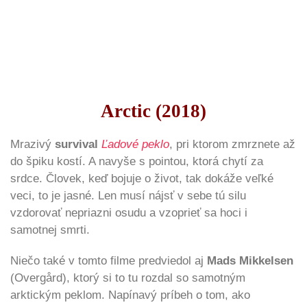
Arctic (2018)
Mrazivý
survival
Ľadové peklo
, pri ktorom zmrznete až
do špiku kostí. A navyše s pointou, ktorá chytí za
srdce. Človek, keď bojuje o život, tak dokáže veľké
veci, to je jasné. Len musí nájsť v sebe tú silu
vzdorovať nepriazni osudu a vzoprieť sa hoci i
samotnej smrti.
Niečo také v tomto filme predviedol aj
Mads Mikkelsen
(Overgård), ktorý si to tu rozdal so samotným
arktickým peklom. Napínavý príbeh o tom, ako