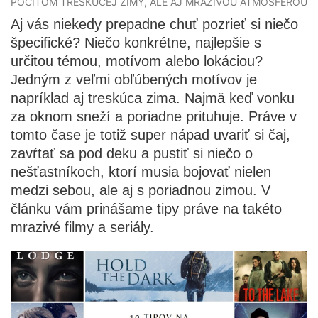
POCITOM TRESKÚCEJ ZIMY, ALE AJ MRAZIVOU ATMOSFÉROU
Aj vás niekedy prepadne chuť pozrieť si niečo
špecifické? Niečo konkrétne, najlepšie s
určitou témou, motívom alebo lokáciou?
Jedným z veľmi obľúbených motívov je
napríklad aj treskúca zima. Najmä keď vonku
za oknom sneží a poriadne prituhuje. Práve v
tomto čase je totiž super nápad uvariť si čaj,
zavŕtať sa pod deku a pustiť si niečo o
nešťastníkoch, ktorí musia bojovať nielen
medzi sebou, ale aj s poriadnou zimou. V
článku vám prinášame tipy práve na takéto
mrazivé filmy a seriály.