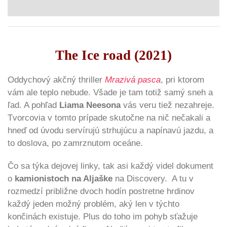
The Ice road (2021)
Oddychový akčný thriller
Mrazivá pasca
, pri ktorom
vám ale teplo nebude. Všade je tam totiž samý sneh a
ľad. A pohľad
Liama Neesona
vás veru tiež nezahreje.
Tvorcovia v tomto prípade skutočne na nič nečakali a
hneď od úvodu servírujú strhujúcu a napínavú jazdu, a
to doslova, po zamrznutom oceáne.
Čo sa týka dejovej linky, tak asi každý videl dokument
o
kamionistoch na Aljaške
na Discovery. A tu v
rozmedzí približne dvoch hodín postretne hrdinov
každý jeden možný problém, aký len v týchto
končinách existuje. Plus do toho im pohyb sťažuje