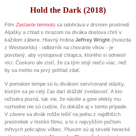
Hold the Dark (2018)
Film
Zastavte temnotu
sa odohráva v drsnom prostredí
Aljašky a chlad s mrazom na diváka doslova chrlí v
každom zábere. Hlavný hrdina
Jeffrey Wright
(hviezda
z Westworldu) - odborník na chovanie vlkov - je
povolaný, aby vystopoval chlapca, ktorého si odniesli
vlci. Čoskoro ale zistí, že za tým stojí niečo viac, než
by sa mohlo na prvý pohľad zdať.
V pomalom tempe sú tu divákovi servírované otázky,
ktorým sa po celý čas darí dráždiť zvedavosť. A kto
režiséra pozná, tak vie, že násilie a gore efekty mu
rozhodne nie sú cudzie, čo dokáže aj v tomto prípade.
V závere sa divák môže tešiť na jednu z najdlhších
prestreliek v histórii filmu, a to s najvyšším počtom
mŕtvych policajtov vôbec. Plusom sú aj skvelé herecké