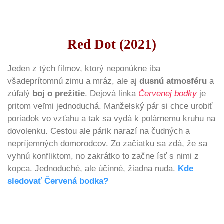
Red Dot (2021)
Jeden z tých filmov, ktorý neponúkne iba
všadeprítomnú zimu a mráz, ale aj
dusnú atmosféru
a
zúfalý
boj o prežitie
. Dejová linka
Červenej bodky
je
pritom veľmi jednoduchá. Manželský pár si chce urobiť
poriadok vo vzťahu a tak sa vydá k polárnemu kruhu na
dovolenku. Cestou ale párik narazí na čudných a
nepríjemných domorodcov. Zo začiatku sa zdá, že sa
vyhnú konfliktom, no zakrátko to začne ísť s nimi z
kopca. Jednoduché, ale účinné, žiadna nuda.
Kde
sledovať Červená bodka?