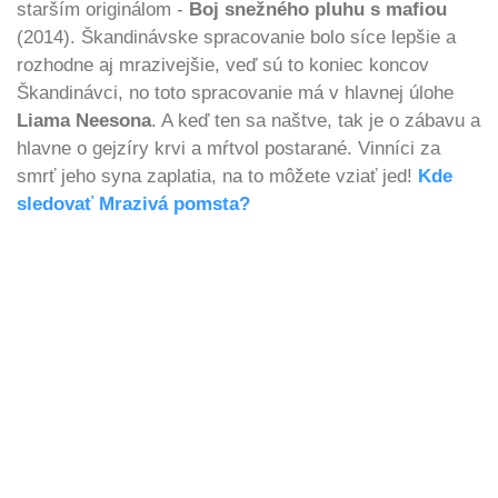
starším originálom -
Boj snežného pluhu s mafiou
(2014). Škandinávske spracovanie bolo síce lepšie a
rozhodne aj mrazivejšie, veď sú to koniec koncov
Škandinávci, no toto spracovanie má v hlavnej úlohe
Liama Neesona
. A keď ten sa naštve, tak je o zábavu a
hlavne o gejzíry krvi a mŕtvol postarané. Vinníci za
smrť jeho syna zaplatia, na to môžete vziať jed!
Kde
sledovať Mrazivá pomsta?