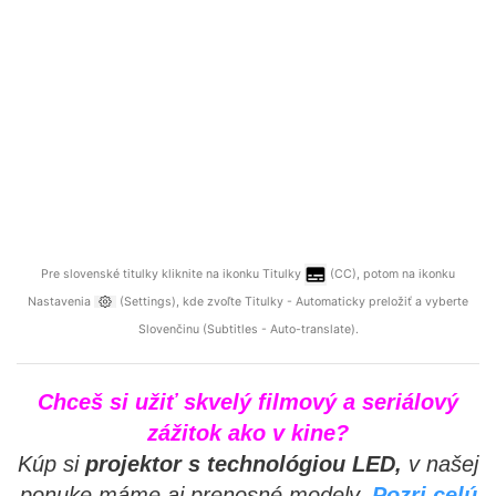
Pre slovenské titulky kliknite na ikonku Titulky
(CC), potom na ikonku
Nastavenia
(Settings), kde zvoľte Titulky - Automaticky preložiť a vyberte
Slovenčinu (Subtitles - Auto-translate).
Chceš si užiť skvelý filmový a seriálový
zážitok ako v kine?
Kúp si
projektor s technológiou LED,
v našej
ponuke máme aj prenosné modely.
Pozri celú