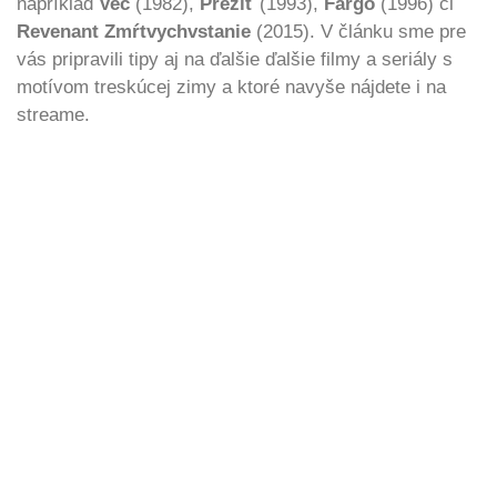
napríklad
Vec
(1982),
Prežiť
(1993),
Fargo
(1996) či
Revenant Zmŕtvychvstanie
(2015). V článku sme pre
vás pripravili tipy aj na ďalšie ďalšie filmy a seriály s
motívom treskúcej zimy a ktoré navyše nájdete i na
streame.