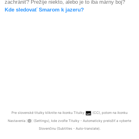
zachrániť? Prežije niekto, alebo je to iba márny boj?
Kde sledovať Smarom k jazeru?
Pre slovenské titulky kliknite na ikonku Titulky
(CC), potom na ikonku
Nastavenia
(Settings), kde zvoľte Titulky - Automaticky preložiť a vyberte
Slovenčinu (Subtitles - Auto-translate).