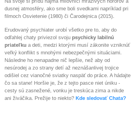
Na svoje si prídu najmä milovníci mrazivých hororov a
dusnej atmosféry, ako sme boli svedkami napríklad pri
filmoch Osvietenie (1980) či Čarodejnica (2015).
Erudovaný psychiater urobí všetko pre to, aby do
odľahlej chaty priviezol svoju
psychicky labilnú
priateľku
a deti, medzi ktorými musí zákonite vzniknúť
veľký konflikt s mnohými nebezpečnými situáciami.
Následne ho nenapadne nič lepšie, než aby od
nesúrodej a zo strany detí až neznášanlivej trojice
odišiel cez vianočné sviatky naspäť do práce. A hádajte
čo sa stane! Horšie je, že z tejto pasce niet úniku -
cesty sú zasnežené, vonku je treskúca zima a nikde
ani živáčika. Prežije to niekto?
Kde sledovať Chata?