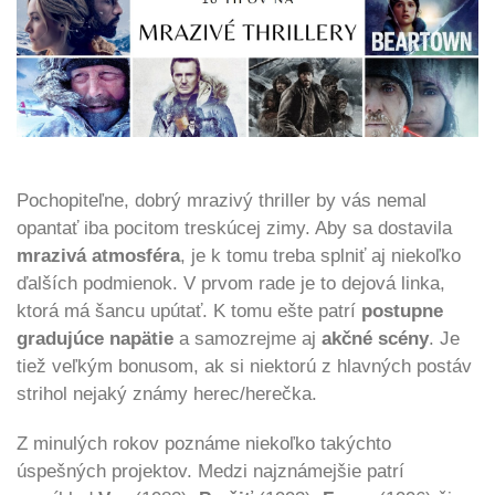
Pochopiteľne, dobrý mrazivý thriller by vás nemal
opantať iba pocitom treskúcej zimy. Aby sa dostavila
mrazivá atmosféra
, je k tomu treba splniť aj niekoľko
ďalších podmienok. V prvom rade je to dejová linka,
ktorá má šancu upútať. K tomu ešte patrí
postupne
gradujúce napätie
a samozrejme aj
akčné scény
. Je
tiež veľkým bonusom, ak si niektorú z hlavných postáv
strihol nejaký známy herec/herečka.
Z minulých rokov poznáme niekoľko takýchto
úspešných projektov. Medzi najznámejšie patrí