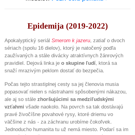
Epidemija (2019-2022)
Apokalyptický seriál
Smerom k jazeru
, zatiaľ o dvoch
sériach (spolu 16 dielov), ktorý je natočený podľa
zaužívaných a stále divácky atraktívnych žánrových
pravidiel. Dejová linka je
o skupine ľudí
, ktorá sa
snaží mrazivým peklom dostať do bezpečia.
Počas tejto strastiplnej cesty sa jej členovia musia
popasovať nielen s nástrahami spôsobenými nákazou,
ale aj so stále
zhoršujúcimi sa medziľudskými
vzťahmi
všade naokolo. Na povrch sa tak dostávajú
pravé živočíšne povahové rysy, ktoré driemu vo
väčšine z nás - za záchranu urobíme čokoľvek.
Jednoducho humanita tu už nemá miesto. Podarí sa im