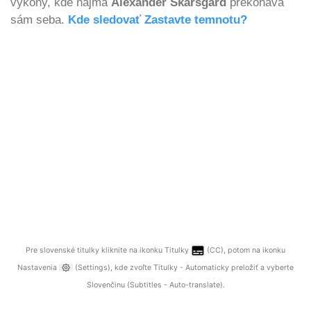
výkony, kde najmä
Alexander Skarsgård
prekonáva
sám seba.
Kde sledovať Zastavte temnotu?
Pre slovenské titulky kliknite na ikonku Titulky
(CC), potom na ikonku
Nastavenia
(Settings), kde zvoľte Titulky - Automaticky preložiť a vyberte
Slovenčinu (Subtitles - Auto-translate).