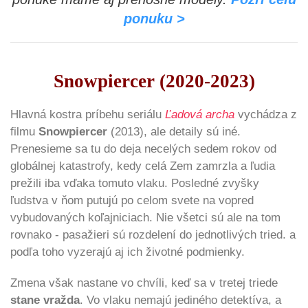
ponuku >
Snowpiercer (2020-2023)
Hlavná kostra príbehu seriálu
Ľadová archa
vychádza z
filmu
Snowpiercer
(2013), ale detaily sú iné.
Prenesieme sa tu do deja necelých sedem rokov od
globálnej katastrofy, kedy celá Zem zamrzla a ľudia
prežili iba vďaka tomuto vlaku. Posledné zvyšky
ľudstva v ňom putujú po celom svete na vopred
vybudovaných koľajniciach. Nie všetci sú ale na tom
rovnako - pasažieri sú rozdelení do jednotlivých tried. a
podľa toho vyzerajú aj ich životné podmienky.
Zmena však nastane vo chvíli, keď sa v tretej triede
stane vražda
. Vo vlaku nemajú jediného detektíva, a