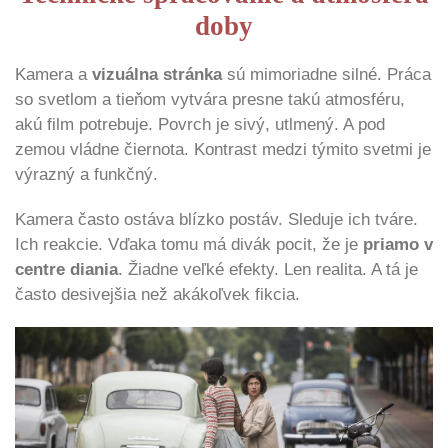
doby
Kamera a
vizuálna stránka
sú mimoriadne silné. Práca
so svetlom a tieňom vytvára presne takú atmosféru,
akú film potrebuje. Povrch je sivý, utlmený. A pod
zemou vládne čiernota. Kontrast medzi týmito svetmi je
výrazný a funkčný.
Kamera často ostáva blízko postáv. Sleduje ich tváre.
Ich reakcie. Vďaka tomu má divák pocit, že je
priamo v
centre diania
. Žiadne veľké efekty. Len realita. A tá je
často desivejšia než akákoľvek fikcia.