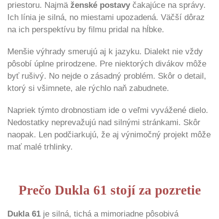
priestoru. Najmä
ženské postavy
čakajúce na správy.
Ich línia je silná, no miestami upozadená. Väčší dôraz
na ich perspektívu by filmu pridal na hĺbke.
Menšie výhrady smerujú aj k jazyku. Dialekt nie vždy
pôsobí úplne prirodzene. Pre niektorých divákov môže
byť rušivý. No nejde o zásadný problém. Skôr o detail,
ktorý si všimnete, ale rýchlo naň zabudnete.
Napriek týmto drobnostiam ide o veľmi vyvážené dielo.
Nedostatky neprevažujú nad silnými stránkami. Skôr
naopak. Len podčiarkujú, že aj výnimočný projekt môže
mať malé trhlinky.
Prečo Dukla 61 stojí za pozretie
Dukla 61
je silná, tichá a mimoriadne pôsobivá