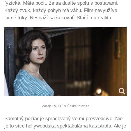
fyzická. Máte pocit, že sa dusíte spolu s postavami.
Každý zvuk, každý pohyb má váhu. Film nevyužíva
lacné triky. Nesnaží sa šokovať. Stačí mu realita.
Zdroj: TMDB | © Česká televize
Samotný požiar je spracovaný veľmi presvedčivo. Nie
je to síce hollywoodska spektakulárna katastrofa. Ale je