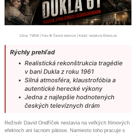
Zdroj: TMDB | Foto © Česká televize | Koláž: redakcia Ellano.sk
Rýchly prehľad
Realistická rekonštrukcia tragédie
v bani Dukla z roku 1961
Silná atmosféra, klaustrofóbia a
autentické herecké výkony
Jedna z najlepšie hodnotených
českých televíznych drám
Režisér David Ondříček nestavia na veľkých filmových
efektoch ani lacnom pátose. Namiesto toho pracuje s