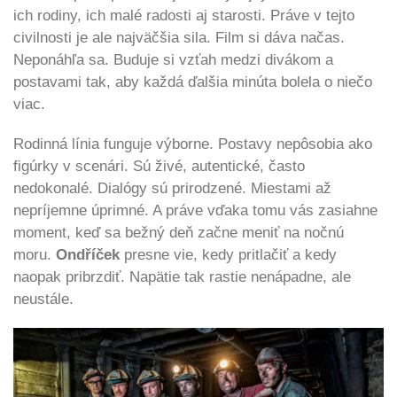
ich rodiny, ich malé radosti aj starosti. Práve v tejto
civilnosti je ale najväčšia sila. Film si dáva načas.
Neponáhľa sa. Buduje si vzťah medzi divákom a
postavami tak, aby každá ďalšia minúta bolela o niečo
viac.
Rodinná línia funguje výborne. Postavy nepôsobia ako
figúrky v scenári. Sú živé, autentické, často
nedokonalé. Dialógy sú prirodzené. Miestami až
nepríjemne úprimné. A práve vďaka tomu vás zasiahne
moment, keď sa bežný deň začne meniť na nočnú
moru.
Ondříček
presne vie, kedy pritlačiť a kedy
naopak pribrzdiť. Napätie tak rastie nenápadne, ale
neustále.