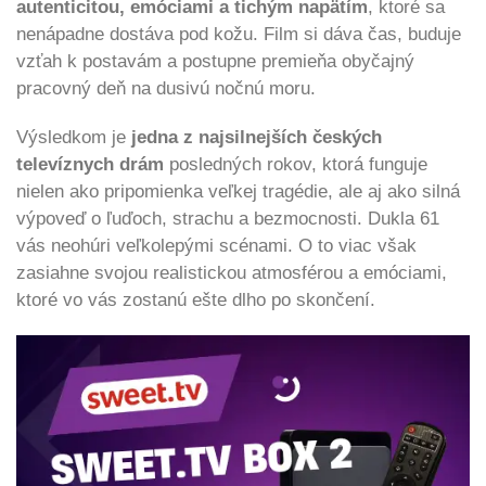
autenticitou, emóciami a tichým napätím
, ktoré sa
nenápadne dostáva pod kožu. Film si dáva čas, buduje
vzťah k postavám a postupne premieňa obyčajný
pracovný deň na dusivú nočnú moru.
Výsledkom je
jedna z najsilnejších českých
televíznych drám
posledných rokov, ktorá funguje
nielen ako pripomienka veľkej tragédie, ale aj ako silná
výpoveď o ľuďoch, strachu a bezmocnosti. Dukla 61
vás neohúri veľkolepými scénami. O to viac však
zasiahne svojou realistickou atmosférou a emóciami,
ktoré vo vás zostanú ešte dlho po skončení.