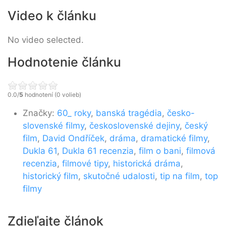
Video k článku
No video selected.
Hodnotenie článku
0.0/
5
hodnotení (0 volieb)
Značky:
60_ roky
,
banská tragédia
,
česko-
slovenské filmy
,
československé dejiny
,
český
film
,
David Ondříček
,
dráma
,
dramatické filmy
,
Dukla 61
,
Dukla 61 recenzia
,
film o bani
,
filmová
recenzia
,
filmové tipy
,
historická dráma
,
historický film
,
skutočné udalosti
,
tip na film
,
top
filmy
Zdieľajte článok