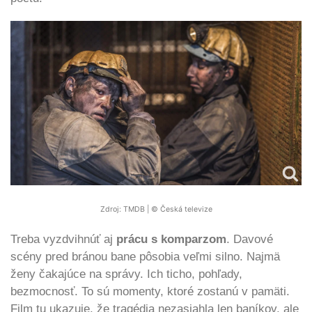
Zdroj: TMDB | © Česká televize
Treba vyzdvihnúť aj
prácu s komparzom
. Davové
scény pred bránou bane pôsobia veľmi silno. Najmä
ženy čakajúce na správy. Ich ticho, pohľady,
bezmocnosť. To sú momenty, ktoré zostanú v pamäti.
Film tu ukazuje, že tragédia nezasiahla len baníkov, ale