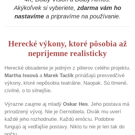
Akýkoľvek si vyberiete,
zdarma vám ho
nastavíme
a pripravíme na používanie.
Herecké výkony, ktoré pôsobia až
nepríjemne realisticky
Herecké obsadenie je jedným z pilierov celého projektu.
Martha Issová
a
Marek Taclík
prinášajú presvedčivé
výkony, ktoré nepôsobia teatrálne. Naopak. Sú tlmené,
civilné, o to silnejšie.
Výrazne zaujme aj mladý
Oskar Hes
. Jeho postava má
prirodzený vývoj. Nie je čiernobiela. Divák mu uverí
každé jeho rozhodnutie. Každú emóciu. Podobne
fungujú aj vedľajšie postavy. Nikto tu nie je len tak do
počtu.