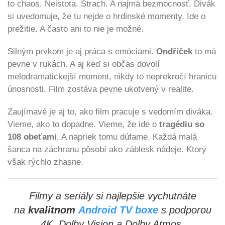
to chaos. Neistota. Strach. A najmä bezmocnosť. Divák
si uvedomuje, že tu nejde o hrdinské momenty. Ide o
prežitie. A často ani to nie je možné.
Silným prvkom je aj práca s emóciami.
Ondříček
to má
pevne v rukách. A aj keď si občas dovolí
melodramatickejší moment, nikdy to neprekročí hranicu
únosnosti. Film zostáva pevne ukotvený v realite.
Zaujímavé je aj to, ako film pracuje s vedomím diváka.
Vieme, ako to dopadne. Vieme, že ide o
tragédiu so
108 obeťami
. A napriek tomu dúfame. Každá malá
šanca na záchranu pôsobí ako záblesk nádeje. Ktorý
však rýchlo zhasne.
Filmy a seriály si najlepšie vychutnáte
na
kvalitnom
Android TV boxe
s podporou
4K, Dolby Vision a Dolby Atmos.