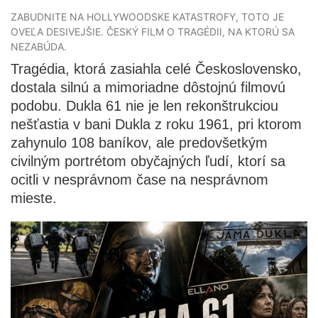
ZABUDNITE NA HOLLYWOODSKE KATASTROFY, TOTO JE
OVEĽA DESIVEJŠIE. ČESKÝ FILM O TRAGÉDII, NA KTORÚ SA
NEZABÚDA.
Tragédia, ktorá zasiahla celé Československo,
dostala silnú a mimoriadne dôstojnú filmovú
podobu. Dukla 61 nie je len rekonštrukciou
nešťastia v bani Dukla z roku 1961, pri ktorom
zahynulo 108 baníkov, ale predovšetkým
civilným portrétom obyčajných ľudí, ktorí sa
ocitli v nesprávnom čase na nesprávnom
mieste.