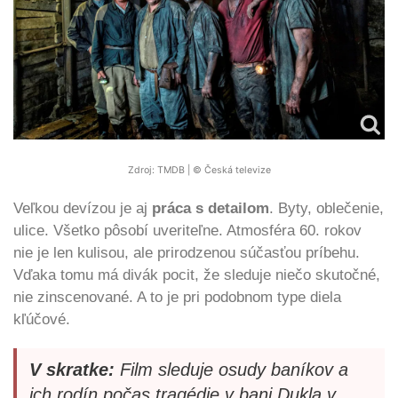
Zdroj: TMDB | © Česká televize
Veľkou devízou je aj
práca s detailom
. Byty, oblečenie,
ulice. Všetko pôsobí uveriteľne. Atmosféra 60. rokov
nie je len kulisou, ale prirodzenou súčasťou príbehu.
Vďaka tomu má divák pocit, že sleduje niečo skutočné,
nie zinscenované. A to je pri podobnom type diela
kľúčové.
V skratke:
Film sleduje osudy baníkov a
ich rodín počas tragédie v bani Dukla v