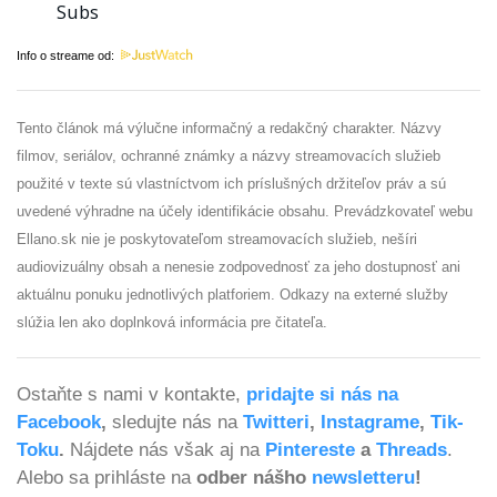
Info o streame od:
Tento článok má výlučne informačný a redakčný charakter. Názvy
filmov, seriálov, ochranné známky a názvy streamovacích služieb
použité v texte sú vlastníctvom ich príslušných držiteľov práv a sú
uvedené výhradne na účely identifikácie obsahu. Prevádzkovateľ webu
Ellano.sk nie je poskytovateľom streamovacích služieb, nešíri
audiovizuálny obsah a nenesie zodpovednosť za jeho dostupnosť ani
aktuálnu ponuku jednotlivých platforiem. Odkazy na externé služby
slúžia len ako doplnková informácia pre čitateľa.
Ostaňte s nami v kontakte,
pridajte si nás na
Facebook
,
sledujte nás na
Twitteri
,
Instagrame
,
Tik-
Toku
.
Nájdete nás však aj na
Pintereste
a
Threads
.
Alebo sa prihláste na
odber nášho
newsletteru
!