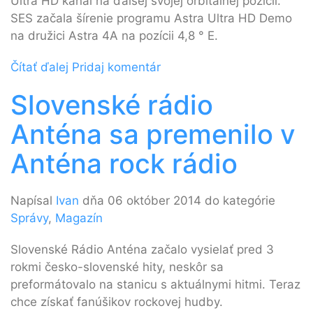
Ultra HD kanál na ďalšej svojej orbitálnej pozícii.
SES začala šírenie programu Astra Ultra HD Demo
na družici Astra 4A na pozícii 4,8 ° E.
Čítať ďalej
Pridaj komentár
Slovenské rádio
Anténa sa premenilo v
Anténa rock rádio
Napísal
Ivan
dňa 06 október 2014 do kategórie
Správy
,
Magazín
Slovenské Rádio Anténa začalo vysielať pred 3
rokmi česko-slovenské hity, neskôr sa
preformátovalo na stanicu s aktuálnymi hitmi. Teraz
chce získať fanúšikov rockovej hudby.