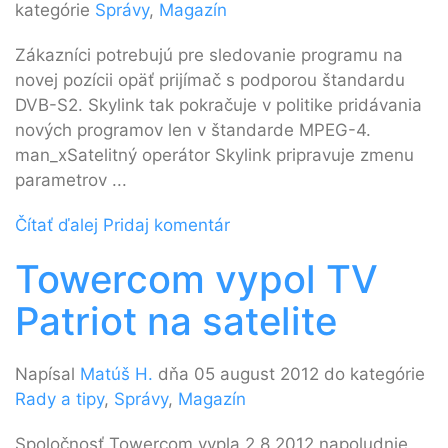
kategórie
Správy
,
Magazín
Zákazníci potrebujú pre sledovanie programu na
novej pozícii opäť prijímač s podporou štandardu
DVB-S2. Skylink tak pokračuje v politike pridávania
nových programov len v štandarde MPEG-4.
man_xSatelitný operátor Skylink pripravuje zmenu
parametrov ...
Čítať ďalej
Pridaj komentár
Towercom vypol TV
Patriot na satelite
Napísal
Matúš H.
dňa 05 august 2012 do kategórie
Rady a tipy
,
Správy
,
Magazín
Spoločnosť Towercom vypla 2.8.2012 napoludnie