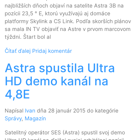
najbližších dňoch objaví na satelite Astra 3B na
pozícii 23,5 ° E, ktorú využívajú aj domáce
platformy Skylink a CS Link. Podľa skorších plánov
sa mala IN TV objaviť na Astre v prvom marcovom
týždni. Štart bol al
Čítať ďalej
Pridaj komentár
Astra spustila Ultra
HD demo kanál na
4,8E
Napísal
Ivan
dňa 28 január 2015 do kategórie
Správy
,
Magazín
Satelitný operátor SES (Astra) spustil svoj demo