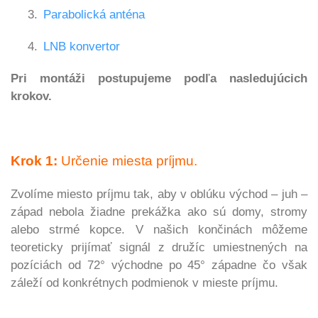
3.
Parabolická anténa
4.
LNB konvertor
Pri montáži postupujeme podľa nasledujúcich
krokov.
Krok 1:
Určenie miesta príjmu.
Zvolíme miesto príjmu tak, aby v oblúku východ – juh –
západ nebola žiadne prekážka ako sú domy, stromy
alebo strmé kopce. V našich končinách môžeme
teoreticky prijímať signál z družíc umiestnených na
pozíciách od 72° východne po 45° západne čo však
záleží od
konkrétnych podmienok v mieste príjmu.