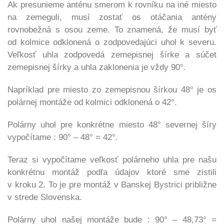
Ak presunieme anténu smerom k rovníku na iné miesto
na zemeguli, musí zostať os otáčania antény
rovnobežná s osou zeme. To znamená, že musí byť
od kolmice odklonená o zodpovedajúci uhol k severu.
Veľkosť uhla zodpovedá zemepisnej šírke a súčet
zemepisnej šírky a uhla zaklonenia je vždy 90°.
Napríklad pre miesto zo zemepisnou šírkou 48° je os
polárnej montáže od kolmici odklonená
o 42°.
Polárny uhol pre konkrétne miesto 48° severnej šíry
vypočítame :
90° – 48° = 42°.
Teraz si vypočítame veľkosť polárneho uhla pre našu
konkrétnu montáž podľa údajov ktoré sme zistili
v kroku 2. To je pre
montáž v Banskej Bystrici približne
v strede Slovenska.
Polárny uhol našej montáže bude : 90° – 48,73° =