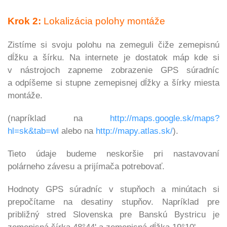
Krok 2:
Lokalizácia polohy montáže
Zistíme si svoju polohu na zemeguli čiže zemepisnú
dĺžku a šírku. Na internete je dostatok máp kde si
v nástrojoch zapneme zobrazenie GPS súradníc
a odpíšeme si stupne zemepisnej dĺžky a šírky miesta
montáže.
(napríklad na
http://maps.google.sk/maps?
hl=sk&tab=wl
alebo na
http://mapy.atlas.sk/
).
Tieto údaje budeme neskoršie pri nastavovaní
polárneho závesu a prijímača potrebovať.
Hodnoty GPS súradníc v stupňoch a minútach si
prepočítame na desatiny stupňov. Napríklad pre
približný stred Slovenska pre Banskú Bystricu je