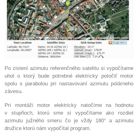
Po zistení azimutu referenčného satelitu si vypočítame
uhol o ktorý bude potrebné elektricky potočiť motor
spolu s parabolou
pri nastavovaní azimutu
polárneho
závesu.
Pri montáži motor elektricky natočíme na hodnotu
v stupňoch, ktorú sme si vypočítame ako rozdiel
azimutu južného smeru čo je vždy 180°
a azimutu
družice ktorú nám vypočítal program.