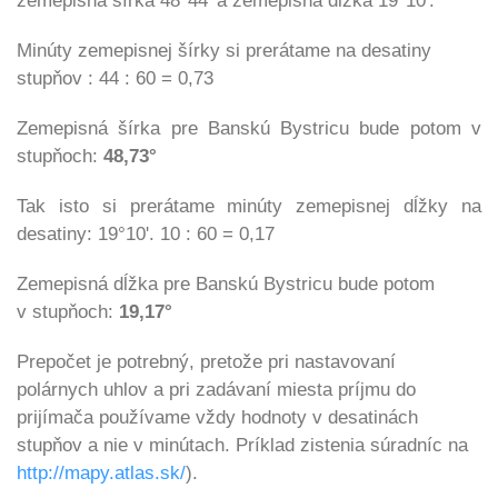
zemepisná šírka 48°44' a zemepisná dĺžka 19°10'.
Minúty zemepisnej šírky si prerátame na desatiny
stupňov :
44 : 60 = 0,73
Zemepisná šírka pre Banskú Bystricu bude potom v
stupňoch:
48,73°
Tak isto si prerátame minúty zemepisnej dĺžky na
desatiny:
19°10'.
10 : 60 = 0,17
Zemepisná dĺžka pre Banskú Bystricu bude potom
v stupňoch:
19,17°
Prepočet je potrebný, pretože
pri nastavovaní
polárnych uhlov a pri zadávaní miesta príjmu do
prijímača používame vždy hodnoty v desatinách
stupňov a nie v minútach.
Príklad zistenia súradníc na
http://mapy.atlas.sk/
).