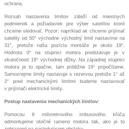
ochrana.
Rozsah nastavenia limitov záleží od miestnych
podmienok a požiadaviek pre výber satelitov ktoré
chceme sledovať. Pozor: napríklad ak chceme prijímať
satelity od 50° východne východný limit nastavíme na
31°, pretože naša pozícia montáže je okolo 19°.
Hodnota
0°
na stupnici motora predstavuje je v
skutočnosti 19° východnej dĺžky. Na západnej stupnici
motora je to opačne, tam približne 19° pripočítame.
Samozrejme limity nastavuje s rezervou pretože
1°
až
2° pred mechanickými limitmi budeme nastavovať
v prijímači elektrické limity.
Postup nastavenia mechanických limitov:
Pomocou 6 milimetrového imbusového kľúča
odmontujeme otočné
rameno motora tak, ako je to
zobrazené na nasledujúcom obrázku.