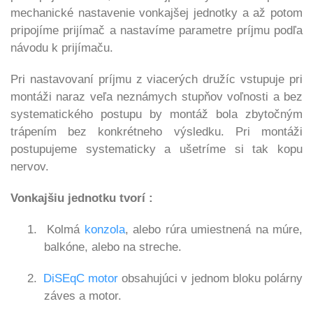
mechanické nastavenie vonkajšej jednotky a až potom
pripojíme prijímač a nastavíme parametre príjmu podľa
návodu k prijímaču.
Pri nastavovaní príjmu z viacerých družíc vstupuje pri
montáži
naraz veľa neznámych stupňov voľnosti a bez
systematického postupu by montáž bola zbytočným
trápením bez konkrétneho výsledku. Pri montáži
postupujeme systematicky a ušetríme si tak kopu
nervov.
Vonkajšiu jednotku tvorí :
1.
Kolmá
konzola
, alebo rúra umiestnená na múre,
balkóne, alebo na streche.
2.
DiSEqC motor
obsahujúci v jednom bloku polárny
záves a motor.