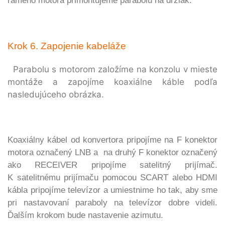
rameno motora primontujeme
parabolu na držiak.
Krok 6. Zapojenie kabeláže
Parabolu s motorom založíme na konzolu v mieste
montáže a zapojíme koaxiálne káble podľa
nasledujúceho obrázka.
Koaxiálny kábel od konvertora pripojíme na F konektor
motora označený LNB a na druhý F konektor označený
ako RECEIVER pripojíme satelitný prijímač.
K satelitnému prijímaču pomocou SCART alebo HDMI
kábla
pripojíme televízor a umiestnime ho tak, aby sme
pri nastavovaní paraboly na televízor dobre videli.
Ďalším krokom bude nastavenie azimutu.