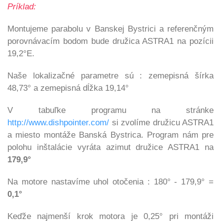
Príklad:
Montujeme parabolu v Banskej Bystrici a referenčným
porovnávacím bodom bude družica ASTRA1 na pozícii
19,2°E.
Naše lokalizačné parametre sú : zemepisná šírka
48,73°
a
zemepisná dĺžka 19,14°
V tabuľke programu na stránke
http://www.dishpointer.com/
si zvolíme družicu ASTRA1
a miesto montáže Banská Bystrica.
Program nám pre
polohu inštalácie vyráta azimut družice ASTRA1
na
179,9°
Na motore nastavíme uhol otočenia :
180° - 179,9°
=
0,1°
Keďže najmenší krok motora je
0,25° pri montáži