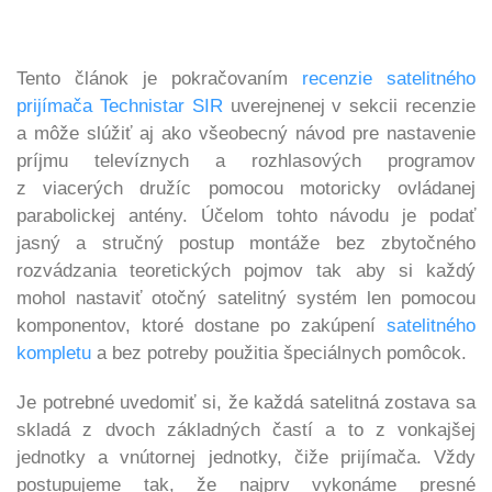
Tento článok je pokračovaním
recenzie satelitného
prijímača
Technistar SIR
uverejnenej v sekcii recenzie
a môže slúžiť aj ako všeobecný
návod pre nastavenie
príjmu televíznych a rozhlasových programov
z viacerých družíc pomocou motoricky ovládanej
parabolickej antény. Účelom tohto návodu je podať
jasný a
stručný postup montáže bez zbytočného
rozvádzania teoretických pojmov tak aby si každý
mohol nastaviť otočný satelitný systém len pomocou
komponentov, ktoré dostane po zakúpení
satelitného
kompletu
a bez potreby použitia
špeciálnych pomôcok.
Je potrebné uvedomiť si, že každá satelitná zostava sa
skladá z dvoch základných častí a to z vonkajšej
jednotky a vnútornej jednotky, čiže prijímača. Vždy
postupujeme tak, že najprv vykonáme presné