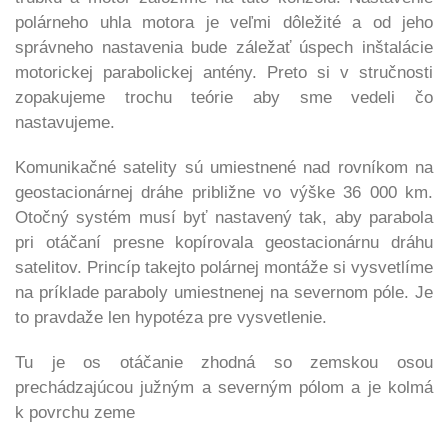
polárneho uhla motora je veľmi dôležité a od jeho
správneho nastavenia bude záležať úspech inštalácie
motorickej parabolickej antény. Preto si v stručnosti
zopakujeme trochu
teórie aby sme vedeli čo
nastavujeme.
Komunikačné satelity sú umiestnené nad rovníkom na
geostacionárnej dráhe približne vo výške 36 000 km.
Otočný systém musí byť nastavený tak, aby parabola
pri otáčaní presne kopírovala geostacionárnu dráhu
satelitov. Princíp takejto polárnej montáže si vysvetlíme
na príklade paraboly umiestnenej na severnom póle. Je
to pravdaže len hypotéza pre vysvetlenie.
Tu je os otáčanie zhodná so zemskou osou
prechádzajúcou južným a severným pólom a je kolmá
k povrchu zeme