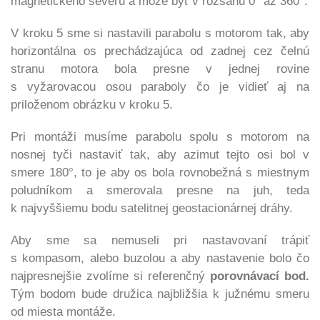
magnetického severu a môže byť v rozsahu 0° až 360°.
V kroku 5 sme si nastavili parabolu s motorom tak, aby
horizontálna os prechádzajúca od zadnej cez čelnú
stranu motora bola presne v jednej rovine
s vyžarovacou osou paraboly čo je vidieť aj na
priloženom obrázku v kroku 5.
Pri montáži
musíme parabolu spolu s motorom na
nosnej tyči nastaviť tak, aby azimut tejto osi bol v
smere 180°, to je aby os bola rovnobežná s miestnym
poludníkom a smerovala presne na juh, teda
k najvyššiemu bodu satelitnej geostacionárnej dráhy.
Aby sme sa nemuseli pri nastavovaní trápiť
s kompasom, alebo buzolou a aby nastavenie bolo čo
najpresnejšie zvolíme si
referenčný
porovnávací bod.
Tým bodom bude družica najbližšia k južnému smeru
od miesta montáže.