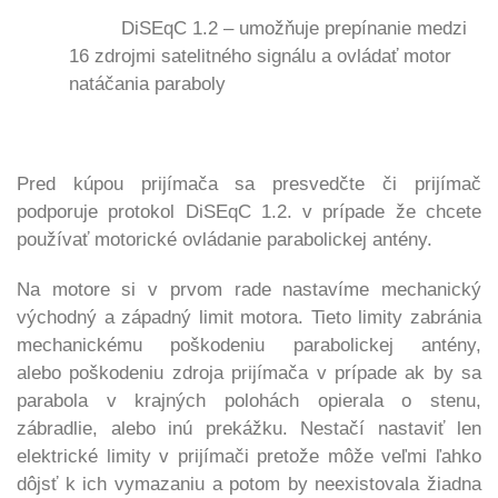
DiSEqC 1.2 – umožňuje prepínanie medzi
16 zdrojmi satelitného signálu a ovládať motor
natáčania paraboly
Pred kúpou prijímača sa presvedčte či prijímač
podporuje protokol DiSEqC 1.2. v prípade že
chcete
používať motorické ovládanie parabolickej antény.
Na motore si v prvom rade nastavíme mechanický
východný a západný limit motora. Tieto limity zabránia
mechanickému poškodeniu parabolickej antény,
alebo poškodeniu zdroja prijímača v prípade ak by sa
parabola v krajných polohách opierala o stenu,
zábradlie, alebo inú prekážku. Nestačí nastaviť len
elektrické limity v prijímači pretože môže veľmi ľahko
dôjsť k ich vymazaniu a potom
by neexistovala žiadna