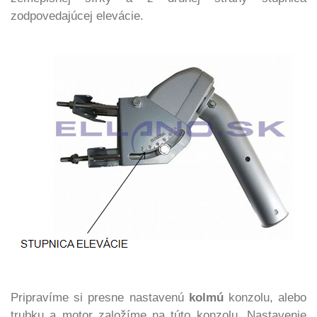
zodpovedajúcej elevácie.
Pripravíme si presne nastavenú
kolmú
konzolu, alebo
trubku a motor založíme na túto konzolu.
Nastavenie