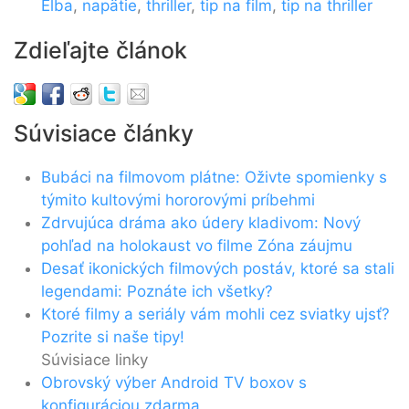
Elba
,
napätie
,
thriller
,
tip na film
,
tip na thriller
Zdieľajte článok
Súvisiace články
Bubáci na filmovom plátne: Oživte spomienky s
týmito kultovými hororovými príbehmi
Zdrvujúca dráma ako údery kladivom: Nový
pohľad na holokaust vo filme Zóna záujmu
Desať ikonických filmových postáv, ktoré sa stali
legendami: Poznáte ich všetky?
Ktoré filmy a seriály vám mohli cez sviatky ujsť?
Pozrite si naše tipy!
Súvisiace linky
Obrovský výber Android TV boxov s
konfiguráciou zdarma