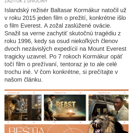
ZÁŽITOK Z DIVOČINY
Islandský režisér Baltasar Kormákur natočil už
v roku 2015 jeden film o prežití, konkrétne išlo
o film Everest. A zožal zaslúžené ovácie.
Snažil sa verne zachytiť skutočnú tragédiu z
roku 1996, kedy sa osud niekoľkých členov
dvoch nezávislých expedícií na Mount Everest
tragicky uzavrel. Po 7 rokoch Kormákur opäť
točí film o prežívaní, tentoraz je to ale celé
trochu iné. V čom konkrétne, si prečítajte v
našom článku.