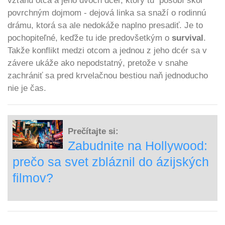
vzťahu otca a jeho dvoch dcér, ktorý tu pôsobí skôr
povrchným dojmom - dejová linka sa snaží o rodinnú
drámu, ktorá sa ale nedokáže naplno presadiť. Je to
pochopiteľné, keďže tu ide predovšetkým o
survival
.
Takže konflikt medzi otcom a jednou z jeho dcér sa v
závere ukáže ako nepodstatný, pretože v snahe
zachrániť sa pred krvelačnou bestiou naň jednoducho
nie je čas.
Prečítajte si:
Zabudnite na Hollywood:
prečo sa svet zbláznil do ázijských
filmov?