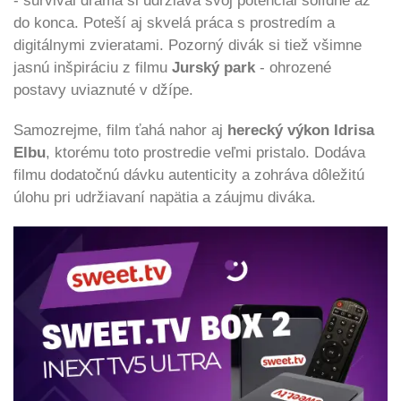
- survival dráma si udržiava svoj potenciál solídne až
do konca. Poteší aj skvelá práca s prostredím a
digitálnymi zvieratami. Pozorný divák si tiež všimne
jasnú inšpiráciu z filmu
Jurský park
- ohrozené
postavy uviaznuté v džípe.
Samozrejme, film ťahá nahor aj
herecký výkon Idrisa
Elbu
, ktorému toto prostredie veľmi pristalo. Dodáva
filmu dodatočnú dávku autenticity a zohráva dôležitú
úlohu pri udržiavaní napätia a záujmu diváka.