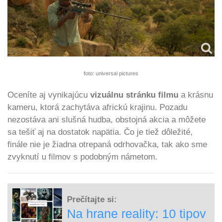
foto: universal pictures
Oceníte aj vynikajúcu
vizuálnu stránku filmu
a krásnu
kameru, ktorá zachytáva africkú krajinu. Pozadu
nezostáva ani slušná hudba, obstojná akcia a môžete
sa tešiť aj na dostatok napätia. Čo je tiež dôležité,
finále nie je žiadna otrepaná odrhovačka, tak ako sme
zvyknutí u filmov s podobným námetom.
Prečítajte si:
Na hrane reality: 10 tipov