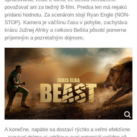
považovať ani za bežný B-film. Predsa len má nejakú
pridanú hodnotu. Za scenárom stojí Ryan Engle (NON-
STOP). Kamera je väčšinu času v pohybe, zachytáva
krásu Južnej Afriky a celkovo Beštia pôsobí pomerne
príjemným a pozretaľným dojmom.
A konečne, napätie sa dostaví rýchlo a veľmi efektívne