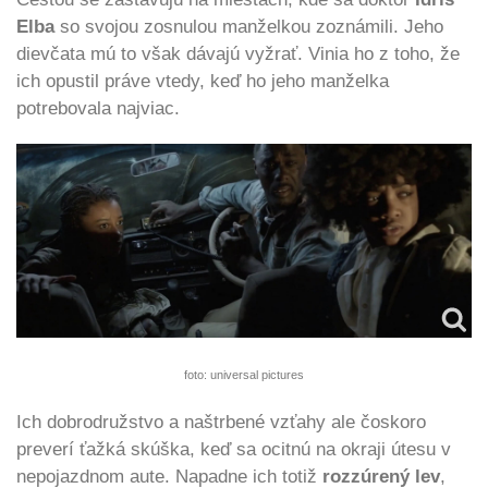
Elba
so svojou zosnulou manželkou zoznámili. Jeho
dievčata mú to však dávajú vyžrať. Vinia ho z toho, že
ich opustil práve vtedy, keď ho jeho manželka
potrebovala najviac.
foto: universal pictures
Ich dobrodružstvo a naštrbené vzťahy ale čoskoro
preverí ťažká skúška, keď sa ocitnú na okraji útesu v
nepojazdnom aute. Napadne ich totiž
rozzúrený lev
,