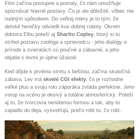
Film začína postupne a pomaly, čo nám umožňuje
spoznávať hlavné postavy. Čo je ale dôležité, vôbec nie
nudným spôsobom. Do veľkej miery je to tým, že
detské herečky odviedli kus dobrej roboty. Okrem
doktora Elbu poteší aj
Sharlto Copley
, ktorý si tu
strihol postavu zoológa a sprievodcu - jeho dialógy o
prírode a zvieratách sú poučné a zábavné, a jeho
objatie s levmi je úplne úžasné.
Keď dôjde k prvému stretu s beštiou, začína skutočná
zábava. Lev má
skvelé CGI efekty
, čo je rozhodne
veľké plus a svoju rolu záporáka zvláda perfektne. Jeho
vstup na scénu je desivý a totálne atmosferický. Poteší
aj to, že tvorcovia nenútenou formou a tak, aby to
zapadlo do deja, vysvetľujú, prečo robí to, čo robí.