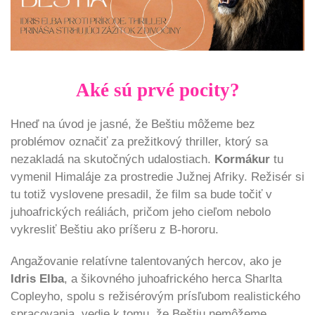
Aké sú prvé pocity?
Hneď na úvod je jasné, že Beštiu môžeme bez
problémov označiť za prežitkový thriller, ktorý sa
nezakladá na skutočných udalostiach.
Kormákur
tu
vymenil Himaláje za prostredie Južnej Afriky. Režisér si
tu totiž vyslovene presadil, že film sa bude točiť v
juhoafrických reáliách, pričom jeho cieľom nebolo
vykresliť Beštiu ako príšeru z B-hororu.
Angažovanie relatívne talentovaných hercov, ako je
Idris Elba
, a šikovného juhoafrického herca Sharlta
Copleyho, spolu s režisérovým prísľubom realistického
spracovania, vedie k tomu, že Beštiu nemôžeme