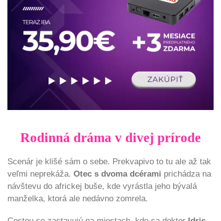
Rodinná dráma v divej prírode
Scenár je klišé sám o sebe. Prekvapivo to tu ale až tak
veľmi neprekáža.
Otec s dvoma dcérami
prichádza na
návštevu do africkej buše, kde vyrástla jeho bývalá
manželka, ktorá ale nedávno zomrela.
Cestou se zastavujú na miestach, kde sa doktor
Idris