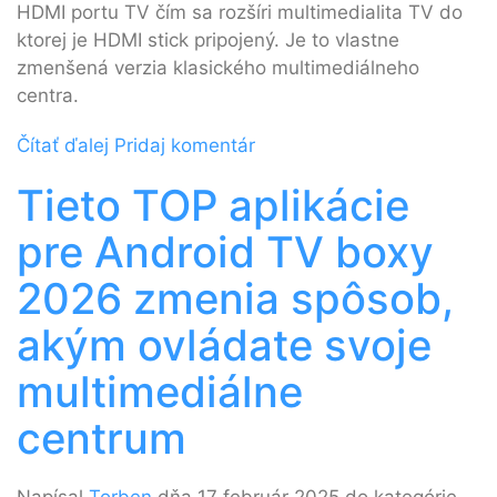
HDMI portu TV čím sa rozšíri multimedialita TV do
ktorej je HDMI stick pripojený. Je to vlastne
zmenšená verzia klasického multimediálneho
centra.
Čítať ďalej
Pridaj komentár
Tieto TOP aplikácie
pre Android TV boxy
2026 zmenia spôsob,
akým ovládate svoje
multimediálne
centrum
Napísal
Torben
dňa 17 február 2025 do kategórie