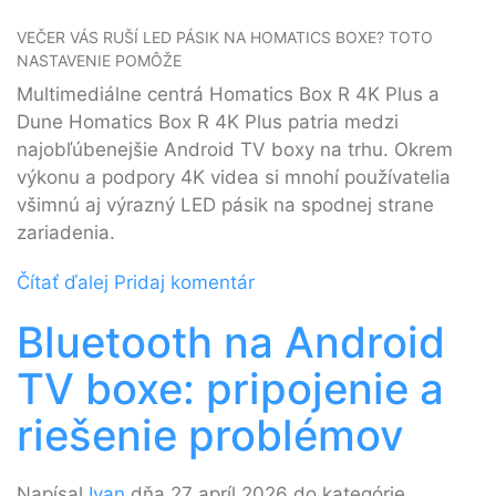
VEČER VÁS RUŠÍ LED PÁSIK NA HOMATICS BOXE? TOTO
NASTAVENIE POMÔŽE
Multimediálne centrá Homatics Box R 4K Plus a
Dune Homatics Box R 4K Plus patria medzi
najobľúbenejšie Android TV boxy na trhu. Okrem
výkonu a podpory 4K videa si mnohí používatelia
všimnú aj výrazný LED pásik na spodnej strane
zariadenia.
Čítať ďalej
Pridaj komentár
Bluetooth na Android
TV boxe: pripojenie a
riešenie problémov
Napísal
Ivan
dňa 27 apríl 2026 do kategórie