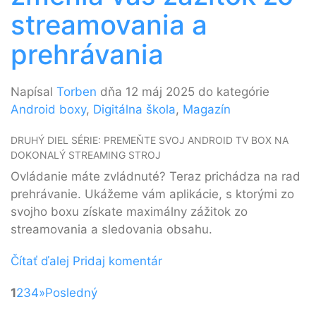
streamovania a
prehrávania
Napísal
Torben
dňa 12 máj 2025 do kategórie
Android boxy
,
Digitálna škola
,
Magazín
DRUHÝ DIEL SÉRIE: PREMEŇTE SVOJ ANDROID TV BOX NA
DOKONALÝ STREAMING STROJ
Ovládanie máte zvládnuté? Teraz prichádza na rad
prehrávanie. Ukážeme vám aplikácie, s ktorými zo
svojho boxu získate maximálny zážitok zo
streamovania a sledovania obsahu.
Čítať ďalej
Pridaj komentár
1
2
3
4
»
Posledný