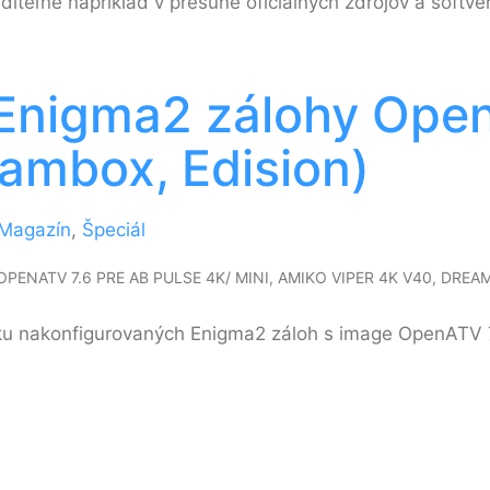
iditeľné napríklad v presune oficiálnych zdrojov a softvé
é Enigma2 zálohy Ope
eambox, Edision)
Magazín
,
Špeciál
NATV 7.6 PRE AB PULSE 4K/ MINI, AMIKO VIPER 4K V40, DREA
árku nakonfigurovaných Enigma2 záloh s image OpenATV 7.