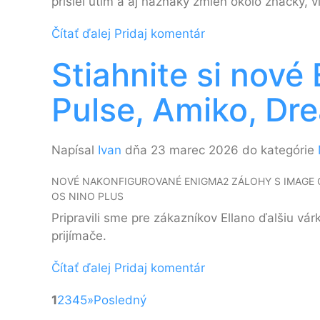
prišiel útlm a aj náznaky zmien okolo značky, v
Čítať ďalej
Pridaj komentár
Stiahnite si nov
Pulse, Amiko, Dr
Napísal
Ivan
dňa 23 marec 2026 do kategórie
NOVÉ NAKONFIGUROVANÉ ENIGMA2 ZÁLOHY S IMAGE OPE
OS NINO PLUS
Pripravili sme pre zákazníkov Ellano ďalšiu v
prijímače.
Čítať ďalej
Pridaj komentár
1
2
3
4
5
»
Posledný