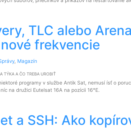
vých súborov, priečinkov a príkazov na reštartovanie a
ery, TLC alebo Arena
 nové frekvencie
Správy
,
Magazín
A TÝKA A ČO TREBA UROBIŤ
iektoré programy v službe Antik Sat, nemusí ísť o poruc
íc na družici Eutelsat 16A na pozícii 16°E.
et a SSH: Ako kopírov