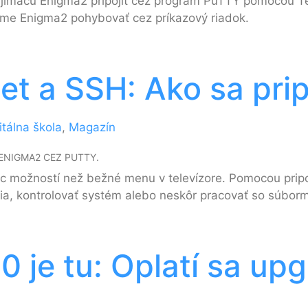
k prijímaču Enigma2 pripojiť cez program PuTTY pomocou
téme Enigma2 pohybovať cez príkazový riadok.
et a SSH: Ako sa pri
itálna škola
,
Magazín
ENIGMA2 CEZ PUTTY.
možností než bežné menu v televízore. Pomocou pripoj
ia, kontrolovať systém alebo neskôr pracovať so súborm
je tu: Oplatí sa upg