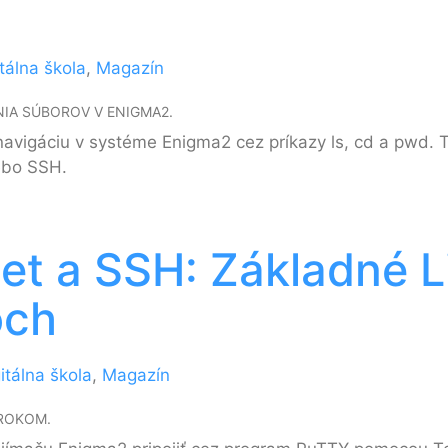
itálna škola
,
Magazín
NIA SÚBOROV V ENIGMA2.
 navigáciu v systéme Enigma2 cez príkazy ls, cd a pwd.
lebo SSH.
et a SSH: Základné L
och
itálna škola
,
Magazín
KROKOM.