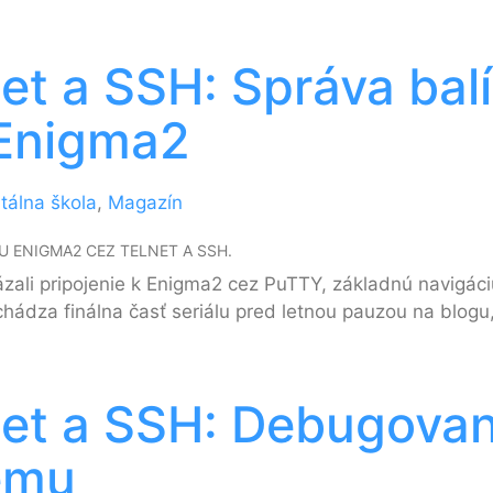
t a SSH: Správa balí
 Enigma2
itálna škola
,
Magazín
U ENIGMA2 CEZ TELNET A SSH.
zali pripojenie k Enigma2 cez PuTTY, základnú navigáciu
chádza finálna časť seriálu pred letnou pauzou na blogu
et a SSH: Debugovani
ému