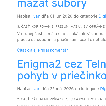
mazať súbory
Napísal
Ivan
dňa 01 jún 2026 do kategórie
Dig
3. ČASŤ: KOPÍROVANIE, PRESUN, MAZANIE A OPRÁVNE
V druhej časti seriálu sme si ukázali základnú
prácou so súbormi a priečinkami cez Telnet a
Čítať ďalej
Pridaj komentár
Enigma2 cez Teln
pohyb v priečink
Napísal
Ivan
dňa 25 máj 2026 do kategórie
Dig
2. ČASŤ: ZÁKLADNÉ PRÍKAZY LS, CD A PWD KROK ZA 