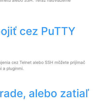
 Telnetu alebo SSH. Teraz nadviažeme
pojiť cez PuTTY
enia cez Telnet alebo SSH môžete prijímač
i a pluginmi.
rade, alebo zatiaľ