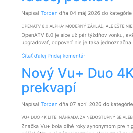
Napísal
Torben
dňa 04 máj 2026 do kategóri
OPENATV 8.0 ALPHA: MODERNÝ ZÁKLAD, ALE EŠTE NI
OpenATV 8.0 je síce už pár týždňov vonku, avša
upgradovať, odpoveď nie je taká jednoznačná.
Čítať ďalej
Pridaj komentár
Nový Vu+ Duo 4K L
prekvapí
Napísal
Torben
dňa 07 apríl 2026 do kategóri
VU+ DUO 4K LITE: NÁHRADA ZA NEDOSTUPNÝ SE ALE
Značka Vu+ bola dlhé roky synonymom pre high-