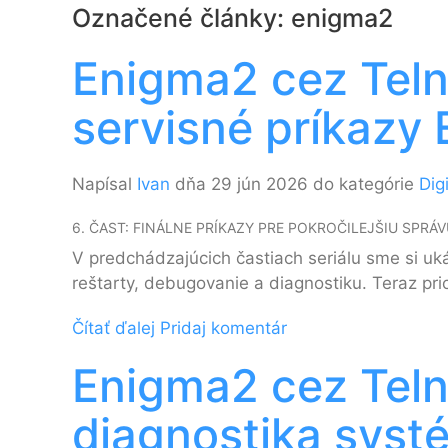
Označené články: enigma2
Enigma2 cez Telne
servisné príkazy
Napísal
Ivan
dňa 29 jún 2026 do kategórie
Dig
6. ČAST: FINÁLNE PRÍKAZY PRE POKROČILEJŠIU SPRÁV
V predchádzajúcich častiach seriálu sme si uká
reštarty, debugovanie a diagnostiku. Teraz pri
Čítať ďalej
Pridaj komentár
Enigma2 cez Teln
diagnostika syst