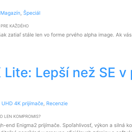
e
Magazín
,
Špeciál
E PRE KAŽDÉHO
k zatiaľ stále len vo forme prvého alpha image. Ak vás 
ite: Lepší než SE v 
e
UHD 4K prijímače
,
Recenzie
BO LEN KOMPROMIS?
end Enigma2 prijímače. Spoľahlivosť, výkon a silná kom