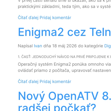
V prvej časti seriálu sme si ukázali, ako sa 
praktickými základmi, teda tým, ako sa v sys
Čítať ďalej
Pridaj komentár
Enigma2 cez Teln
Napísal
Ivan
dňa 18 máj 2026 do kategórie
Dig
1. ČASŤ: JEDNODUCHÝ NÁVOD NA PRVÉ PRIPOJENIE K 
Operačný systém Enigma2 ponúka omnoho viac 
ovládať priamo z počítača, upravovať nastaven
Čítať ďalej
Pridaj komentár
Nový OpenATV 8.0 
radšej počkať?