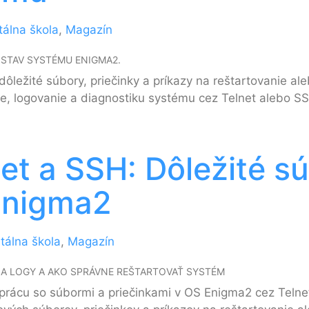
tálna škola
,
Magazín
 STAV SYSTÉMU ENIGMA2.
 dôležité súbory, priečinky a príkazy na reštartovanie a
, logovanie a diagnostiku systému cez Telnet alebo S
t a SSH: Dôležité sú
Enigma2
itálna škola
,
Magazín
Y A LOGY A AKO SPRÁVNE REŠTARTOVAŤ SYSTÉM
i prácu so súbormi a priečinkami v OS Enigma2 cez Teln