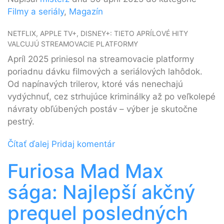
Filmy a seriály
,
Magazín
NETFLIX, APPLE TV+, DISNEY+: TIETO APRÍLOVÉ HITY
VALCUJÚ STREAMOVACIE PLATFORMY
Apríl 2025 priniesol na streamovacie platformy
poriadnu dávku filmových a seriálových lahôdok.
Od napínavých trilerov, ktoré vás nenechajú
vydýchnuť, cez strhujúce kriminálky až po veľkolepé
návraty obľúbených postáv – výber je skutočne
pestrý.
Čítať ďalej
Pridaj komentár
Furiosa Mad Max
sága: Najlepší akčný
prequel posledných