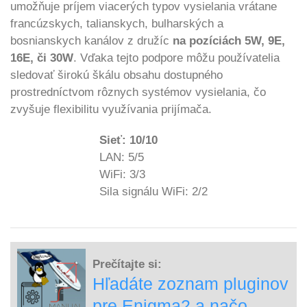
umožňuje príjem viacerých typov vysielania vrátane
francúzskych, talianskych, bulharských a
bosnianskych kanálov z družíc
na pozíciách 5W, 9E,
16E, či 30W
. Vďaka tejto podpore môžu používatelia
sledovať širokú škálu obsahu dostupného
prostredníctvom rôznych systémov vysielania, čo
zvyšuje flexibilitu využívania prijímača.
Sieť: 10/10
LAN: 5/5
WiFi: 3/3
Sila signálu WiFi: 2/2
Prečítajte si:
Hľadáte zoznam pluginov
pre Enigma2 a načo