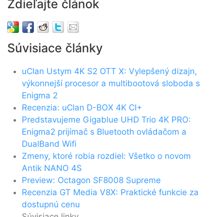
Zdieľajte článok
Súvisiace články
uClan Ustym 4K S2 OTT X: Vylepšený dizajn,
výkonnejší procesor a multibootová sloboda s
Enigma 2
Recenzia: uClan D-BOX 4K CI+
Predstavujeme Gigablue UHD Trio 4K PRO:
Enigma2 prijímač s Bluetooth ovládačom a
DualBand Wifi
Zmeny, ktoré robia rozdiel: Všetko o novom
Antik NANO 4S
Preview: Octagon SF8008 Supreme
Recenzia GT Media V8X: Praktické funkcie za
dostupnú cenu
Súvisiace linky