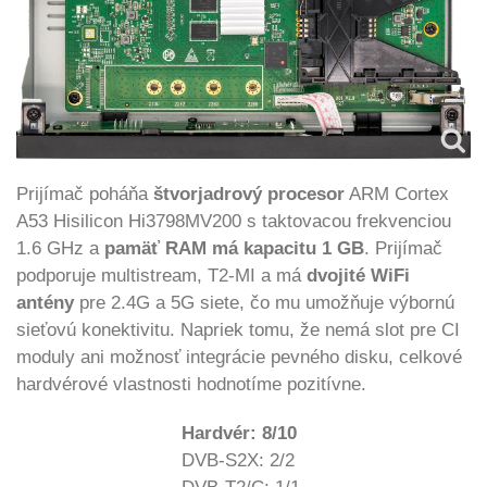
Prijímač poháňa
štvorjadrový procesor
ARM Cortex
A53 Hisilicon Hi3798MV200 s taktovacou frekvenciou
1.6 GHz a
pamäť RAM má kapacitu 1 GB
. Prijímač
podporuje multistream, T2-MI a má
dvojité WiFi
antény
pre 2.4G a 5G siete, čo mu umožňuje výbornú
sieťovú konektivitu. Napriek tomu, že nemá slot pre CI
moduly ani možnosť integrácie pevného disku, celkové
hardvérové vlastnosti hodnotíme pozitívne.
Hardvér: 8/10
DVB-S2X: 2/2