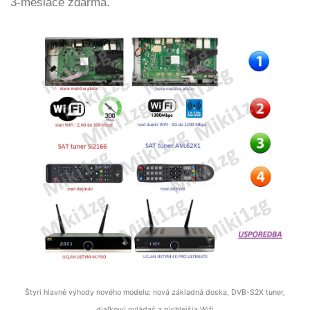
3-mesiace zdarma.
Štyri hlavné výhody nového modelu: nová základná doska, DVB-S2X tuner,
diaľkový ovládač a rýchlejšia Wifi