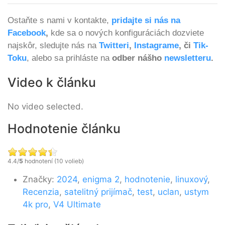
Ostaňte s nami v kontakte,
pridajte si nás na
Facebook
,
kde sa o nových konfiguráciách dozviete
najskôr, sledujte nás na
Twitteri
,
Instagrame
, či
Tik-
Toku
, alebo sa prihláste na
odber nášho
newsletteru
.
Video k článku
No video selected.
Hodnotenie článku
4.4/
5
hodnotení (10 volieb)
Značky:
2024
,
enigma 2
,
hodnotenie
,
linuxový
,
Recenzia
,
satelitný prijímač
,
test
,
uclan
,
ustym
4k pro
,
V4 Ultimate