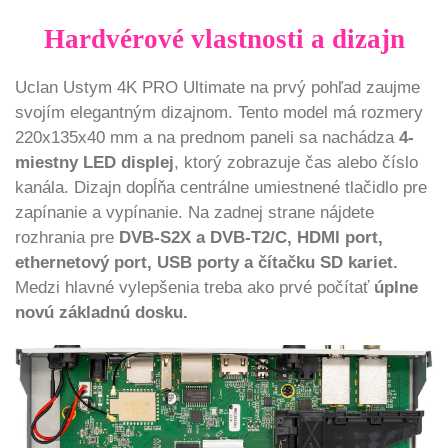
Hardvérové vlastnosti a dizajn
Uclan Ustym 4K PRO Ultimate na prvý pohľad zaujme
svojím elegantným dizajnom. Tento model má rozmery
220x135x40 mm a na prednom paneli sa nachádza
4-
miestny LED displej
, ktorý zobrazuje čas alebo číslo
kanála. Dizajn dopĺňa centrálne umiestnené tlačidlo pre
zapínanie a vypínanie. Na zadnej strane nájdete
rozhrania pre
DVB-S2X a DVB-T2/C, HDMI port,
ethernetový port, USB porty a čítačku SD kariet.
Medzi hlavné vylepšenia treba ako prvé počítať
úplne
novú základnú dosku.