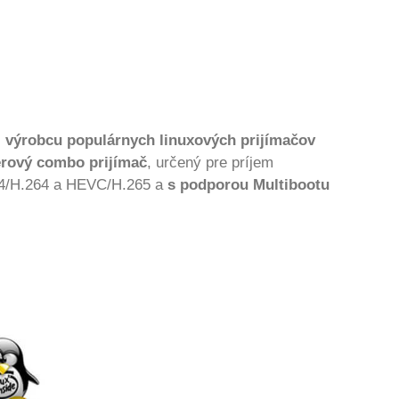
,
výrobcu populárnych linuxových prijímačov
rový combo prijímač
, určený pre príjem
EG4/H.264 a HEVC/H.265 a
s podporou Multibootu