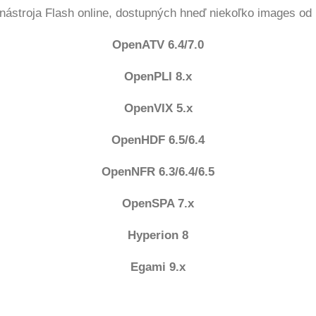
ástroja Flash online, dostupných hneď niekoľko images od
OpenATV 6.4/7.0
OpenPLI 8.x
OpenVIX 5.x
OpenHDF 6.5/6.4
OpenNFR 6.3/6.4/6.5
OpenSPA 7.x
Hyperion 8
Egami 9.x