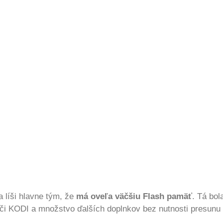
 líši hlavne tým, že
má oveľa väčšiu Flash pamäť
. Tá bo
či KODI a množstvo ďalších doplnkov bez nutnosti presunu 