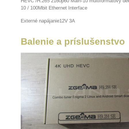
HEVC /H.265 2160p60 Main-10 multiformátový de
10 / 100Mbit Ethernet Interface
Externé napájanie12V 3A
Balenie a príslušenstvo