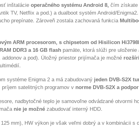
sť inštalácie
operačného systému Android 8,
čím získate 
Antik TV, Netflix a pod.) a dualboot systém Android/Enigma2
ucho prepínate. Zároveň zostala zachovaná funkcia
Multibo
rovým ARM procesorom, s chipsetom od Hisilicon Hi379
RAM DDR3 a 16 GB flash
pamäte, ktorá slúži pre uloženi
, addonov a pod). Úložný priestor prijímača je možné
rozší
ltimédií.
nom systéme Enigma 2 a
má zabudovaný
jeden DVB-S2X tu
j príjem satelitných programov v
norme DVB-S2X a podporuj
esore, nadbytočné teplo je samovoľne odvádzané otvormi hor
jímača
nie je možné
zabudovať interný HDD.
 125 mm), HW výkon je však veľmi dobrý a v kombinácii s