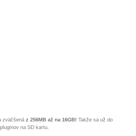
la zväčšená
z 256MB až na 16GB!
Takže sa už do
pluginov na SD kartu.