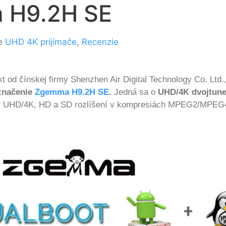
 H9.2H SE
ie
UHD 4K prijímače
,
Recenzie
od čínskej firmy Shenzhen Air Digital Technology Co. Ltd.
značenie
Zgemma H9.2H SE
.
Jedná sa o
UHD/4K dvojtune
nia v UHD/4K, HD a SD rozlíšení v kompresiách MPEG2/MP