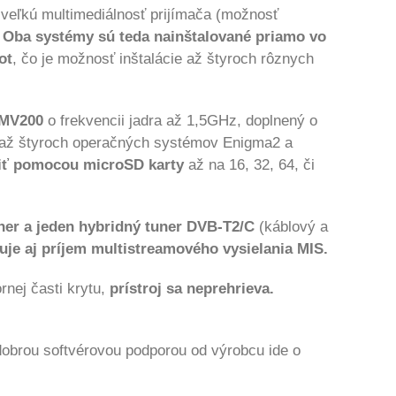
veľkú multimediálnosť prijímača (možnosť
.
Oba systémy sú teda nainštalované priamo vo
ot
, čo je možnosť inštalácie až štyroch rôznych
8MV200
o frekvencii jadra až 1,5GHz, doplnený o
e až štyroch operačných systémov Enigma2 a
riť pomocou microSD karty
až na 16, 32, 64, či
ner a jeden hybridný tuner DVB-T2/C
(káblový a
e aj príjem multistreamového vysielania MIS.
nej časti krytu,
prístroj sa neprehrieva.
dobrou softvérovou podporou od výrobcu ide o