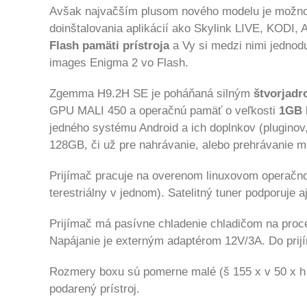
Avšak najvačším plusom nového modelu je možno
doinštalovania aplikácií ako Skylink LIVE, KODI, 
Flash pamäti prístroja
a Vy si medzi nimi jednod
images Enigma 2 vo Flash.
Zgemma H9.2H SE je poháňaná silným
štvorjad
GPU MALI 450 a operačnú pamäť o veľkosti
1GB 
jedného systému Android a ich doplnkov (pluginov
128GB, či už pre nahrávanie, alebo prehrávanie mu
Prijímač pracuje na overenom linuxovom operač
terestriálny v jednom). Satelitný tuner
podporuje a
Prijímač má pasívne chladenie chladičom na proc
Napájanie je externým adaptérom 12V/3A.
Do pri
Rozmery boxu sú pomerne malé (š 155 x v 50 x h
podarený prístroj.