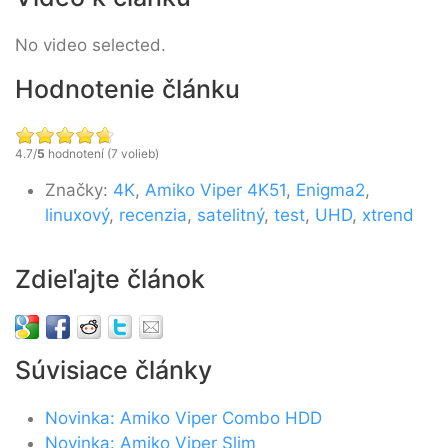
No video selected.
Hodnotenie článku
4.7/
5
hodnotení (7 volieb)
Značky:
4K
,
Amiko Viper 4K51
,
Enigma2
,
linuxový
,
recenzia
,
satelitný
,
test
,
UHD
,
xtrend
Zdieľajte článok
Súvisiace články
Novinka: Amiko Viper Combo HDD
Novinka: Amiko Viper Slim