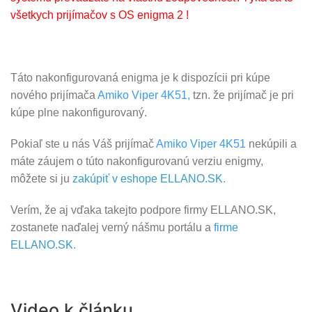
všetkych prijímačov s OS enigma 2 !
Táto nakonfigurovaná enigma je k dispozícii pri kúpe
nového prijímača
Amiko Viper 4K51,
tzn. že prijímač je pri
kúpe plne nakonfigurovaný.
Pokiaľ ste u nás Váš prijímač
Amiko Viper 4K51
nekúpili a
máte záujem o túto nakonfigurovanú verziu enigmy,
môžete si ju
zakúpiť v eshope ELLANO.SK.
Verím, že aj vďaka takejto podpore firmy ELLANO.SK,
zostanete naďalej verný nášmu portálu a
firme
ELLANO.SK.
Video k článku