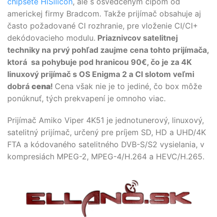
chipsete HiSilicon
, ale s osvedčeným čipom od
americkej firmy Bradcom. Takže prijímač obsahuje aj
často požadované CI rozhranie, pre vloženie CI/CI+
dekódovacieho modulu.
Priaznivcov satelitnej
techniky na prvý pohľad zaujme cena tohto prijímača,
ktorá sa pohybuje pod hranicou 90€, čo je za 4K
linuxový prijímač s OS Enigma 2 a CI slotom veľmi
dobrá
cena
!
Cena však nie je to jediné, čo box môže
ponúknuť, tých prekvapení je omnoho viac.
Prijímač Amiko Viper 4K51 je jednotunerový, linuxový,
satelitný prijímač, určený pre príjem SD, HD a UHD/4K
FTA a kódovaného satelitného
DVB-S/S2
vysielania, v
kompresiách MPEG-2, MPEG-4/H.264 a HEVC/H.265.