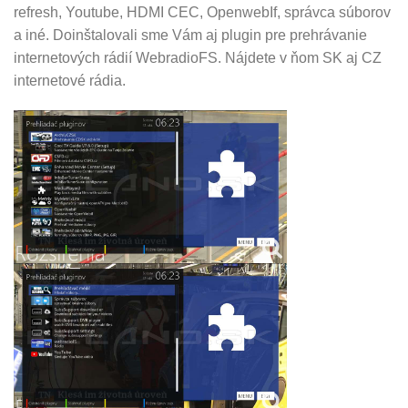
refresh, Youtube, HDMI CEC, OpenwebIf, správca súborov
a iné. Doinštalovali sme Vám aj plugin pre prehrávanie
internetových rádií WebradioFS. Nájdete v ňom SK aj CZ
internetové rádia.