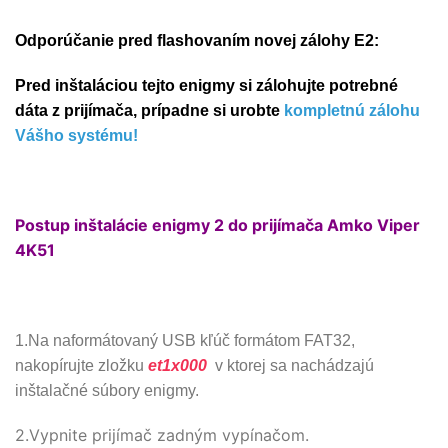
Odporúčanie pred flashovaním novej zálohy E2:
Pred inštaláciou tejto enigmy si zálohujte potrebné
dáta z prijímača, prípadne si urobte
kompletnú zálohu
Vášho systému!
Postup inštalácie enigmy 2 do prijímača Amko Viper
4K51
1.Na naformátovaný USB kľúč formátom FAT32,
nakopírujte zložku
et1x000
v ktorej sa nachádzajú
inštalačné súbory enigmy.
2.Vypnite prijímač zadným vypínačom.