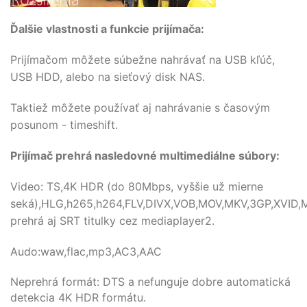
Ďalšie vlastnosti a funkcie prijímača:
Prijímačom môžete súbežne nahrávať na USB kľúč,
USB HDD, alebo na sieťový disk NAS.
Taktiež môžete používať aj nahrávanie s časovým
posunom - timeshift.
Prijímač prehrá nasledovné multimediálne súbory:
Video:
TS,4K HDR (do 80Mbps, vyššie už mierne
seká),HLG,h265,h264,FLV,DIVX,VOB,MOV,MKV,3GP,XVID,M
prehrá aj SRT titulky cez mediaplayer2.
Audo:waw,flac,mp3,AC3,AAC
Neprehrá formát: DTS a nefunguje dobre automatická
detekcia 4K HDR formátu.