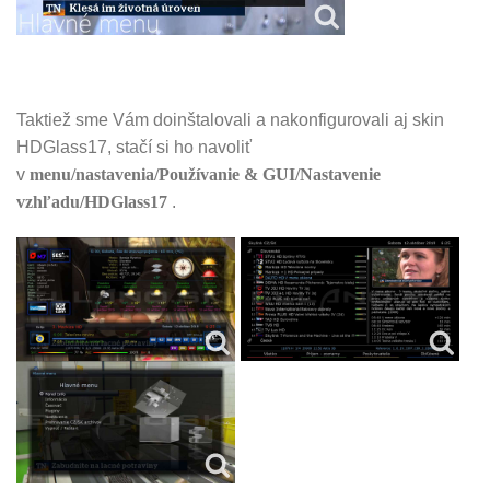
Taktiež sme Vám doinštalovali a nakonfigurovali aj skin
HDGlass17, stačí si ho navoliť
v
menu/nastavenia/Používanie & GUI/Nastavenie
vzhľadu/HDGlass17
.