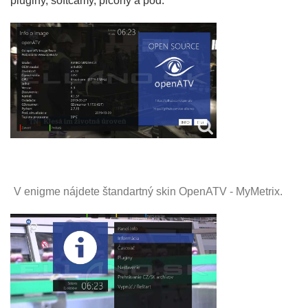
pluginy, softcamy, picony a pod.
V enigme nájdete štandartný skin OpenATV - MyMetrix.