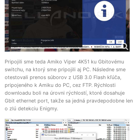
Pripojili sme teda Amiko Viper 4K51 ku Gbitovému
switchu, na ktorý sme pripojili aj PC. Následne sme
otestovali prenos súborov z USB 3.0 Flash kľúča,
pripojeného k Amiku do PC, cez FTP. Rýchlosti
downloadu boli na úrovni rýchlostí, ktoré dosahuje
Gbit ethernet port, takže sa jedná pravdepodobne len
o zlú detekciu Enigmy.