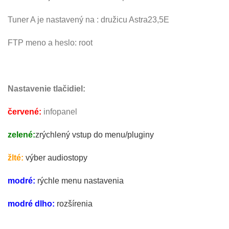
Tuner A je nastavený na : družicu Astra23,5E
FTP meno a heslo: root
Nastavenie tlačidiel:
červené:
infopanel
zelené:
zrýchlený vstup do menu/pluginy
žlté:
výber audiostopy
modré:
rýchle menu nastavenia
modré dlho:
rozšírenia