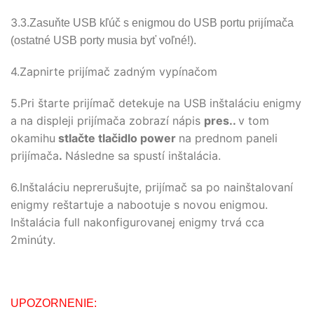
3.
3.Zasuňte USB kľúč s enigmou do USB portu prijímača
(ostatné USB porty musia byť voľné!).
4.Zapnirte prijímač zadným vypínačom
5.Pri štarte prijímač detekuje na USB inštaláciu enigmy
a na displeji prijímača zobrazí nápis
pres..
v tom
okamihu
stlačte tlačidlo power
na prednom paneli
prijímača
.
Následne sa spustí inštalácia.
6.Inštaláciu neprerušujte, prijímač sa po nainštalovaní
enigmy reštartuje a nabootuje s novou enigmou.
Inštalácia full nakonfigurovanej enigmy trvá cca
2minúty.
UPOZORNENIE: