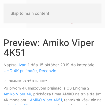
Skip to main content
Preview: Amiko Viper
4K51
Napísal
Ivan
1 dňa 15 október 2019 do kategórie
UHD 4K prijímače
,
Recenzie
REINKARNOVANÝ XTREND?
Po prvom 4K linuxovom prijímači s OS Enigma 2 -
Amiko Viper 4K,
prichádza firma AMIKO
na trh
s ďalším
4K modelom -
AMIKO Viper 4K51
, tentokrát však nie na