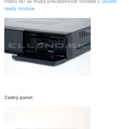
Irdeto M7 sa musia prevádzkovať vložené v
Skylink
ready module
.
Zadný panel: