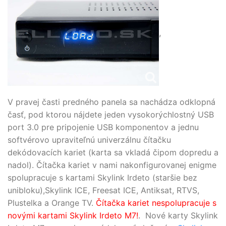
,
V pravej časti predného panela sa nachádza odklopná
časť, pod ktorou nájdete jeden vysokorýchlostný USB
port 3.0 pre pripojenie USB komponentov a jednu
softvérovo upraviteľnú univerzálnu čítačku
dekódovacích kariet (karta sa vkladá čipom dopredu a
nadol). Čítačka kariet v nami nakonfigurovanej enigme
spolupracuje s kartami Skylink Irdeto (staršie bez
unibloku),Skylink ICE, Freesat ICE, Antiksat, RTVS,
Plustelka a Orange TV.
Čítačka kariet nespolupracuje s
novými kartami Skylink Irdeto M7!
. Nové karty Skylink