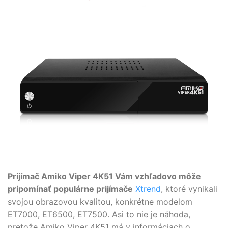
Prijímač Amiko Viper 4K51 Vám vzhľadovo môže
pripomínať populárne prijímače
Xtrend
, ktoré vynikali
svojou obrazovou kvalitou, konkrétne modelom
ET7000, ET6500, ET7500. Asi to nie je náhoda,
pretože Amiko Viper 4K51 má v informáciach o