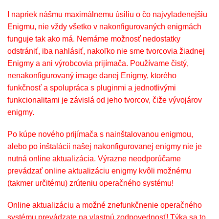
I napriek nášmu maximálnemu úsiliu o čo najvyladenejšiu
Enigmu, nie vždy všetko v nakonfigurovaných enigmách
funguje tak ako má. Nemáme možnosť nedostatky
odstrániť, iba nahlásiť, nakoľko nie sme tvorcovia žiadnej
Enigmy a ani výrobcovia prijímača. Používame čistý,
nenakonfigurovaný image danej Enigmy, ktorého
funkčnosť a spolupráca s pluginmi a jednotlivými
funkcionalitami je závislá od jeho tvorcov, čiže vývojárov
enigmy.
Po kúpe nového prijímača s nainštalovanou enigmou,
alebo po inštalácii našej nakonfigurovanej enigmy nie je
nutná online aktualizácia. Výrazne neodporúčame
prevádzať online aktualizáciu enigmy kvôli možnému
(takmer určitému) zrúteniu operačného systému!
Online aktualizáciu a možné znefunkčnenie operačného
systému prevádzate na vlastnú zodpovednosť! Týka sa to