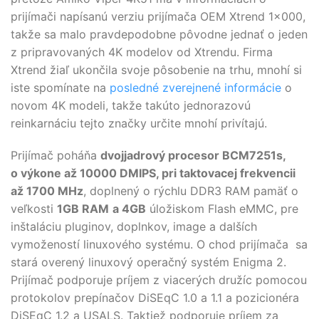
prijímači napísanú verziu prijímača OEM Xtrend 1x000,
takže sa malo pravdepodobne pôvodne jednať o jeden
z pripravovaných 4K modelov od Xtrendu.
Firma
Xtrend žiaľ ukončila svoje pôsobenie na trhu, mnohí si
iste spomínate na
posledné zverejnené informácie
o
novom 4K modeli, takže takúto jednorazovú
reinkarnáciu tejto značky určite mnohí privítajú.
Prijímač poháňa
dvojjadrový procesor BCM7251s,
o výkone až 10000 DMIPS, pri taktovacej frekvencii
až 1700 MHz
, doplnený o rýchlu DDR3 RAM pamäť o
veľkosti
1GB RAM
a 4GB
úložiskom Flash
eMMC
, pre
inštaláciu pluginov, doplnkov, image a dalších
vymožeností linuxového systému. O chod prijímača sa
stará overený linuxový operačný systém Enigma 2.
Prijímač podporuje príjem z viacerých družíc pomocou
protokolov prepínačov DiSEqC 1.0 a 1.1 a pozicionéra
DiSEqC 1.2 a USALS.
Taktiež podporuje príjem za