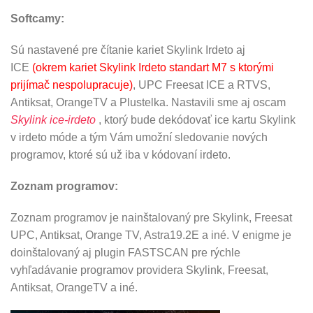
Softcamy:
Sú nastavené pre čítanie kariet Skylink Irdeto aj
ICE
(okrem kariet Skylink Irdeto standart M7 s ktorými
prijímač nespolupracuje)
, UPC Freesat ICE a RTVS,
Antiksat, OrangeTV a Plustelka. Nastavili sme aj oscam
Skylink ice-irdeto
, ktorý bude dekódovať ice kartu Skylink
v irdeto móde a tým Vám umožní sledovanie nových
programov, ktoré sú už iba v kódovaní irdeto.
Zoznam programov:
Zoznam programov je nainštalovaný pre Skylink, Freesat
UPC, Antiksat, Orange TV, Astra19.2E a iné. V enigme je
doinštalovaný aj plugin FASTSCAN pre rýchle
vyhľadávanie programov providera Skylink, Freesat,
Antiksat, OrangeTV a iné.