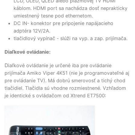
LCD, OLED, QLED alebo plazmovej TV HDMI
káblom. HDMI port sa nachádza dosť neprakticky
umiestnený tesne pod ethernetom.
DC IN- konektor pre pripojenie napájacieho
adptéra 12V/2A.
tlačidlový vypínač - slúži na vyp. a zap. prijímača.
Diaľkové ovládanie:
D
iaľkové ovládanie je určené iba pre ovládanie
prijímača Amiko Viper 4K51 (nie je programovateľné aj
pre ovládanie TV). Má dobrú smerovosť a tichý chod
tlačidiel. Tlačidla sú vhodne rozmiestnené. Vzhľadom
je identické s ovládačom od Xtrend ET7500: