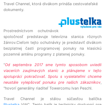
Travel Channel, ktorá divákom prináša cestovateľské
dokumenty.
Prostredníctvom ochutnávok
spoločnosť predstavuje televízna stanica rôznych
žánrov.
Cieľom tejto ochutnávky je predstaviť divákom
bezplatnej časti programovej ponuky na klasickú
pozemné anténu programy z platenej ponuky.
"
Od septembra 2017 sme tymto sposobom uviedli
viacerích zaujímavých staníc a plánujeme v tejto
spolupráci pokračovať. Spolu s vysielateľmi chceme
neustále vylepšovať ponuku pre našich zákazníkov
,
"hovorí generálny riaditeľ Towercomu Ivan Peschl.
Travel Channel je stálou súčasťou balíčka
Plustelka
VIAC. Tento balík je technicky dostupný pre