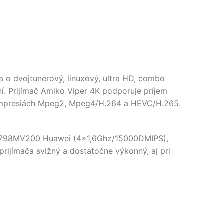
a o dvojtunerový, linuxový, ultra HD, combo
ení. Prijímač Amiko Viper 4K podporuje príjem
 kompresiách Mpeg2, Mpeg4/H.264 a HEVC/H.265.
 Hi3798MV200 Huawei (4x1,6Ghz/15000DMIPS),
rijímača svižný a dostatočne výkonný, aj pri