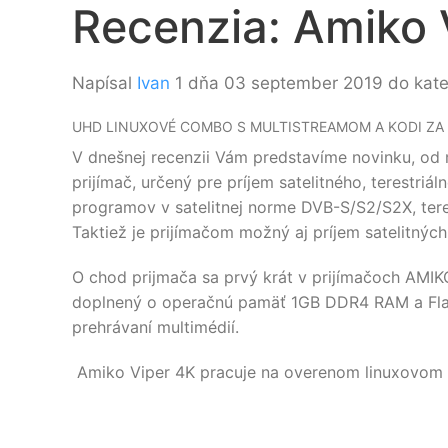
Recenzia: Amiko 
Napísal
Ivan
1 dňa 03 september 2019 do kat
UHD LINUXOVÉ COMBO S MULTISTREAMOM A KODI Z
V dnešnej recenzii Vám predstavíme novinku, od
prijímač, určený pre príjem satelitného, terestri
programov v satelitnej norme DVB-S/S2/S2X, te
Taktiež je prijímačom možný aj príjem satelitný
O chod prijmača sa prvý krát v prijímačoch AMI
doplnený o operačnú pamäť 1GB DDR4 RAM a Fl
prehrávaní multimédií.
Amiko Viper 4K pracuje na overenom linuxovo