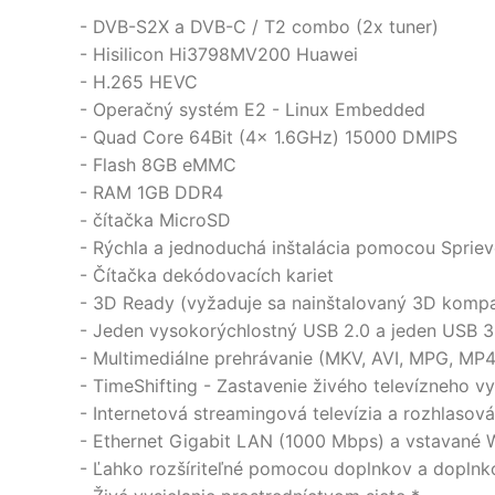
- DVB-S2X a DVB-C / T2 combo (2x tuner)
- Hisilicon Hi3798MV200 Huawei
- H.265 HEVC
- Operačný systém E2 - Linux Embedded
- Quad Core 64Bit (4x 1.6GHz) 15000 DMIPS
- Flash 8GB eMMC
- RAM 1GB DDR4
- čítačka MicroSD
- Rýchla a jednoduchá inštalácia pomocou Spriev
- Čítačka dekódovacích kariet
- 3D Ready (vyžaduje sa nainštalovaný 3D kompa
- Jeden vysokorýchlostný USB 2.0 a jeden USB 3
- Multimediálne prehrávanie (MKV, AVI, MPG, MP4,
- TimeShifting - Zastavenie živého televízneho vy
- Internetová streamingová televízia a rozhlasov
- Ethernet Gigabit LAN (1000 Mbps) a vstavané 
- Ľahko rozšíriteľné pomocou doplnkov a doplnk