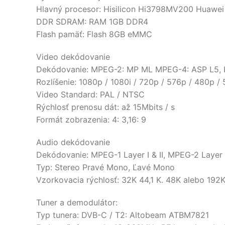
Hlavný procesor: Hisilicon Hi3798MV200 Huawei
DDR SDRAM: RAM 1GB DDR4
Flash pamäť: Flash 8GB eMMC
Video dekódovanie
Dekódovanie: MPEG-2: MP ML MPEG-4: ASP L5, H.2
Rozlíšenie: 1080p / 1080i / 720p / 576p / 480p / 
Video Standard: PAL / NTSC
Rýchlosť prenosu dát: až 15Mbits / s
Formát zobrazenia: 4: 3,16: 9
Audio dekódovanie
Dekódovanie: MPEG-1 Layer I & II, MPEG-2 Layer 
Typ: Stereo Pravé Mono, Ľavé Mono
Vzorkovacia rýchlosť: 32K 44,1 K. 48K alebo 192
Tuner a demodulátor:
Typ tunera: DVB-C / T2: Altobeam ATBM7821