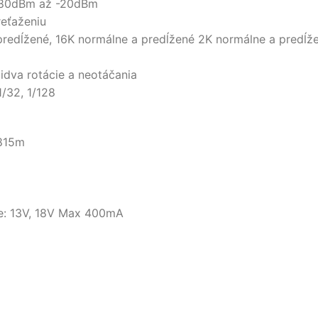
 -80dBm až -20dBm
reťaženiu
redĺžené, 16K normálne a predĺžené 2K normálne a predĺž
dva rotácie a neotáčania
1/32, 1/128
5815m
ne: 13V, 18V Max 400mA