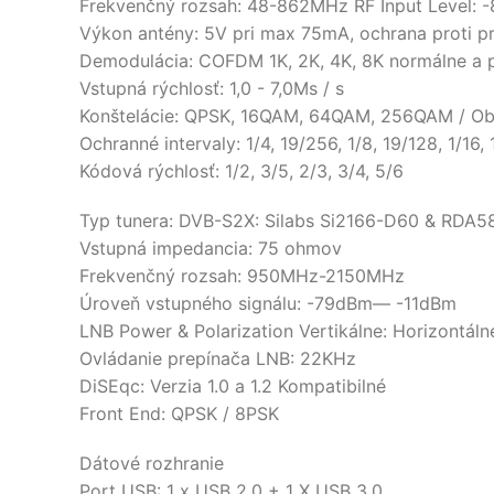
Frekvenčný rozsah: 48-862MHz RF Input Level:
Výkon antény: 5V pri max 75mA, ochrana proti p
Demodulácia: COFDM 1K, 2K, 4K, 8K normálne a p
Vstupná rýchlosť: 1,0 - 7,0Ms / s
Konštelácie: QPSK, 16QAM, 64QAM, 256QAM / Obi
Ochranné intervaly: 1/4, 19/256, 1/8, 19/128, 1/16, 
Kódová rýchlosť: 1/2, 3/5, 2/3, 3/4, 5/6
Typ tunera: DVB-S2X: Silabs Si2166-D60 & RDA
Vstupná impedancia: 75 ohmov
Frekvenčný rozsah: 950MHz-2150MHz
Úroveň vstupného signálu: -79dBm— -11dBm
LNB Power & Polarization Vertikálne: Horizontál
Ovládanie prepínača LNB: 22KHz
DiSEqc: Verzia 1.0 a 1.2 Kompatibilné
Front End: QPSK / 8PSK
Dátové rozhranie
Port USB: 1 x USB 2.0 + 1 X USB 3.0