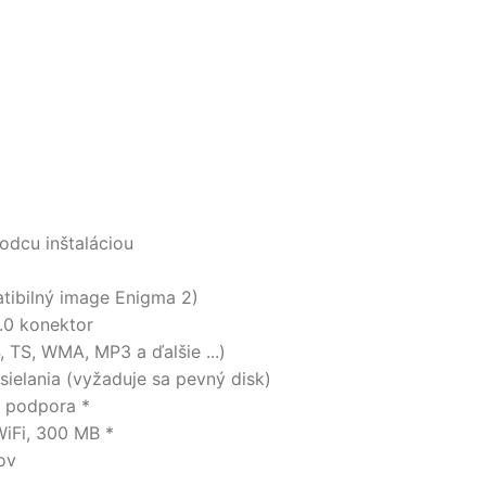
odcu inštaláciou
tibilný image Enigma 2)
.0 konektor
 TS, WMA, MP3 a ďalšie ...)
sielania (vyžaduje sa pevný disk)
á podpora *
WiFi, 300 MB *
ov