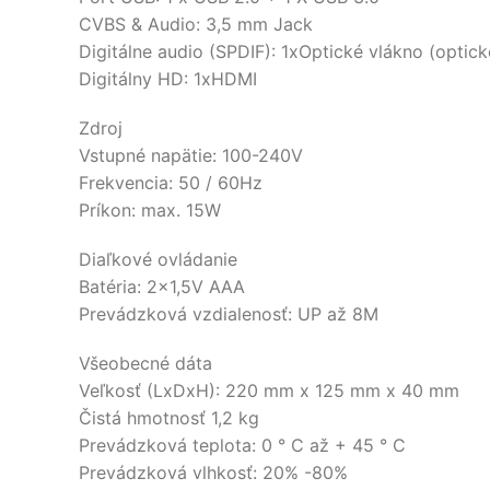
CVBS & Audio: 3,5 mm Jack
Digitálne audio (SPDIF): 1xOptické vlákno (optick
Digitálny HD: 1xHDMI
Zdroj
Vstupné napätie: 100-240V
Frekvencia: 50 / 60Hz
Príkon: max. 15W
Diaľkové ovládanie
Batéria: 2x1,5V AAA
Prevádzková vzdialenosť: UP až 8M
Všeobecné dáta
Veľkosť (LxDxH): 220 mm x 125 mm x 40 mm
Čistá hmotnosť 1,2 kg
Prevádzková teplota: 0 ° C až + 45 ° C
Prevádzková vlhkosť: 20% -80%