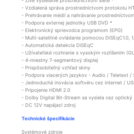
- Živé vysielanie prostredníctvom siete *
- Vzdialená správa prostredníctvom protokolu HTT
- Prehrávanie médií a nahrávanie prostredníctvom 
- Podpora externej jednotky USB DVD *
- Elektronický sprievodca programom (EPG)
- Multi-satelitné ovládanie pomocou DiSEqC1.0, 1.
- Automatická detekcia DiSEqC
- Užívateľské rozhranie s vysokým rozlíšením (GU
- 4-miestny 7-segmentový displej
- Prispôsobiteľný vzhľad skiny
- Podpora viacerých jazykov - Audio / Teletext / 
- Jednoduchá inovácia softvéru cez internet / U
- Pripojenie HDMI 2.0
- Dolby Digital Bit-Stream sa vysiela cez optický
- DC 12V napájací zdroj
Technické špecifikácie
Systémové zdroje