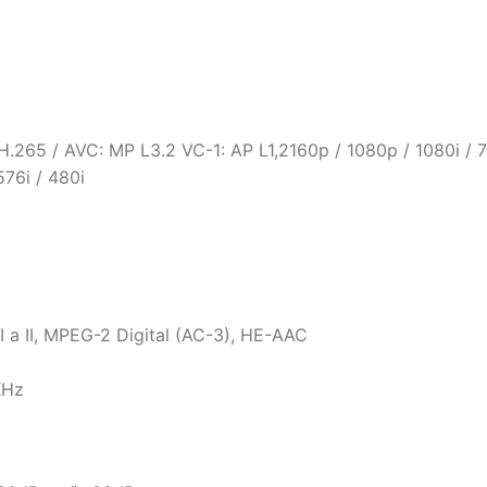
65 / AVC: MP L3.2 VC-1: AP L1,2160p / 1080p / 1080i / 72
576i / 480i
I a II, MPEG-2 Digital (AC-3), HE-AAC
KHz