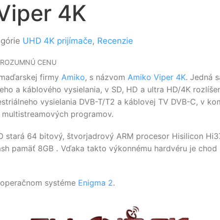
Viper 4K
egórie
UHD 4K prijímače
,
Recenzie
A ROZUMNÚ CENU
 maďarskej firmy
Amiko
, s názvom
Amiko Viper 4K
. Jedná s
álneho a káblového vysielania, v SD, HD a ultra HD/4K rozlíš
restriálneho vysielania DVB-T/T2 a káblovej TV DVB-C, v
ch multistreamových programov.
KO stará 64 bitový, štvorjadrový ARM procesor Hisilicon
ash pamäť 8GB
.
Vďaka takto výkonnému hardvéru je chod p
m operačnom systéme
Enigma 2
.