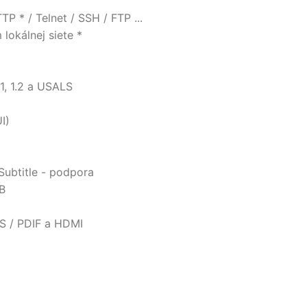
P * / Telnet / SSH / FTP ...
lokálnej siete *
1, 1.2 a USALS
I)
Subtitle - podpora
SB
 S / PDIF a HDMI