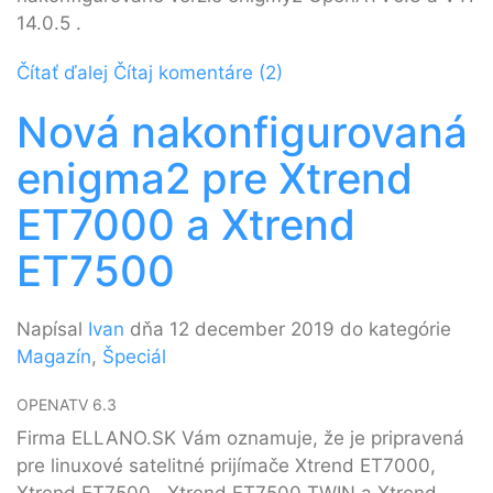
14.0.5 .
Čítať ďalej
Čítaj komentáre (2)
Nová nakonfigurovaná
enigma2 pre Xtrend
ET7000 a Xtrend
ET7500
Napísal
Ivan
dňa 12 december 2019 do kategórie
Magazín
,
Špeciál
OPENATV 6.3
Firma ELLANO.SK Vám oznamuje, že je pripravená
pre linuxové satelitné prijímače Xtrend ET7000,
Xtrend ET7500 , Xtrend ET7500 TWIN a Xtrend