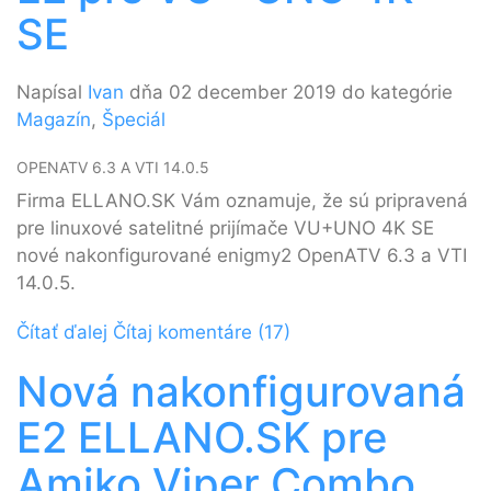
SE
Napísal
Ivan
dňa 02 december 2019 do kategórie
Magazín
,
Špeciál
OPENATV 6.3 A VTI 14.0.5
Firma ELLANO.SK Vám oznamuje, že sú pripravená
pre linuxové satelitné prijímače VU+UNO 4K SE
nové nakonfigurované enigmy2 OpenATV 6.3 a VTI
14.0.5.
Čítať ďalej
Čítaj komentáre (17)
Nová nakonfigurovaná
E2 ELLANO.SK pre
Amiko Viper Combo