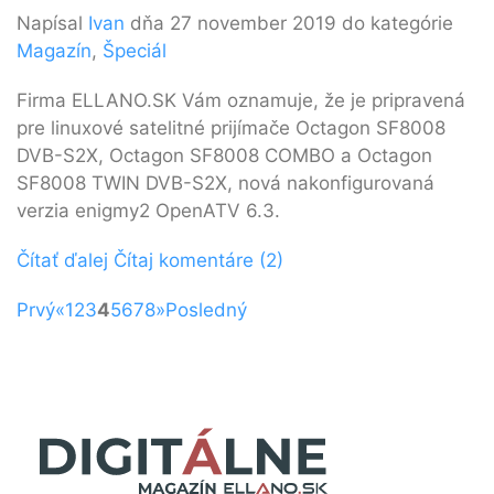
Napísal
Ivan
dňa 27 november 2019 do kategórie
Magazín
,
Špeciál
Firma ELLANO.SK Vám oznamuje, že je pripravená
pre linuxové satelitné prijímače Octagon SF8008
DVB-S2X, Octagon SF8008 COMBO a Octagon
SF8008 TWIN DVB-S2X, nová nakonfigurovaná
verzia enigmy2 OpenATV 6.3.
Čítať ďalej
Čítaj komentáre (2)
Prvý
«
1
2
3
4
5
6
7
8
»
Posledný