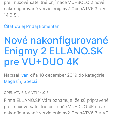
pre linuxové satelitné prijímače VU+SOLO 2 nové
nakonfigurované verzie enigmy2 OpenATV6.3 a VTI
14.0.5 .
Čítať ďalej
Pridaj komentár
Nové nakonfigurované
Enigmy 2 ELLANO.SK
pre VU+DUO 4K
Napísal
Ivan
dňa 18 december 2019 do kategórie
Magazín
,
Špeciál
OPENATV 6.3 A VTI 14.0.5
Firma ELLANO.SK Vám oznamuje, že sú pripravené
pre linuxové satelitné prijímače VU+DUO 4K nové
nakonfigurované verzie enigmy2 OpenATV6.3 a VTI