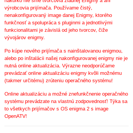
nakoľko nie sme tvorcovia žiadnej Enigmy a ani
výrobcovia prijímača. Používame čistý,
nenakonfigurovaný image danej Enigmy, ktorého
funkčnosť a spolupráca s pluginmi a jednotlivými
funkcionalitami je závislá od jeho tvorcov, čiže
vývojárov enigmy.
Po kúpe nového prijímača s nainštalovanou enigmou,
alebo po inštalácii našej nakonfigurovanej enigmy nie je
nutná online aktualizácia. Výrazne neodporúčame
prevádzať online aktualizáciu enigmy kvôli možnému
(takmer určitému) zrúteniu operačného systému!
Online aktualizáciu a možné znefunkčnenie operačného
systému prevádzate na vlastnú zodpovednosť! Týka sa
to všetkych prijímačov s OS enigma 2 s image
OpenATV!