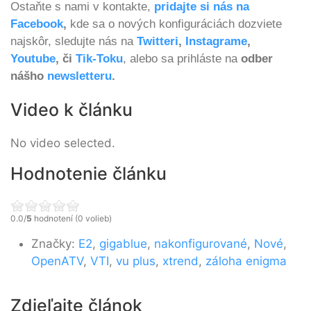
Ostaňte s nami v kontakte,
pridajte si nás na
Facebook
,
kde sa o nových konfiguráciách dozviete
najskôr, sledujte nás na
Twitteri
,
Instagrame
,
Youtube
, či
Tik-Toku
, alebo sa prihláste na
odber
nášho
newsletteru
.
Video k článku
No video selected.
Hodnotenie článku
0.0/
5
hodnotení (0 volieb)
Značky:
E2
,
gigablue
,
nakonfigurované
,
Nové
,
OpenATV
,
VTI
,
vu plus
,
xtrend
,
záloha enigma
Zdieľajte článok