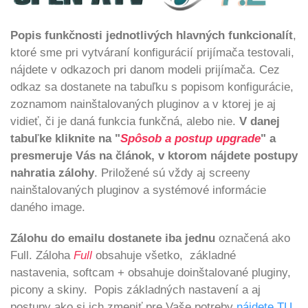
Popis funkčnosti jednotlivých hlavných funkcionalít
,
ktoré sme pri vytváraní konfigurácií prijímača testovali,
nájdete v odkazoch pri danom modeli prijímača. Cez
odkaz sa dostanete na tabuľku s popisom konfigurácie,
zoznamom nainštalovaných pluginov a v ktorej je aj
vidieť, či je daná funkcia funkčná, alebo nie.
V danej
tabuľke kliknite na "
Spôsob a postup upgrade
" a
presmeruje Vás na článok,
v ktorom nájdete postupy
nahratia zálohy
. Priložené sú vždy aj screeny
nainštalovaných pluginov a systémové informácie
daného image.
Zálohu do emailu dostanete iba jednu
označená ako
Full. Záloha
Full
obsahuje všetko, základné
nastavenia, softcam + obsahuje doinštalované pluginy,
picony a skiny. Popis základných nastavení a aj
postupy ako si ich zmeniť pre Vaše potreby
nájdete TU.