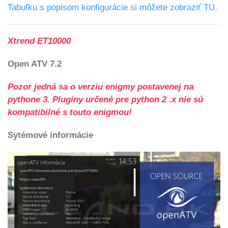
Tabuľku s popisom konfigurácie si môžete zobraziť TU.
Xtrend ET10000
Open ATV 7.2
Pozor jedná sa o verziu enigmy postavenej na
pythone 3.
Pluginy určené pre python 2 .x nie sú
kompatibilné s touto enigmou!
Sytémové informácie