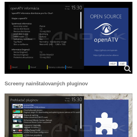
Screeny nainštalovaných pluginov