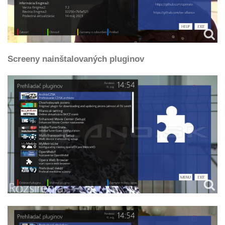
Screeny nainštalovaných pluginov