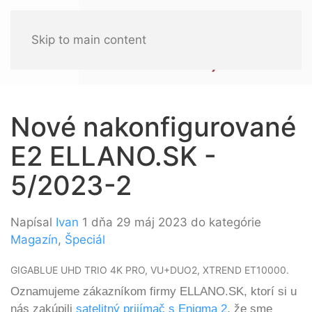
Skip to main content
Nové nakonfigurované
E2 ELLANO.SK -
5/2023-2
Napísal
Ivan
1 dňa 29 máj 2023 do kategórie
Magazín
,
Špeciál
GIGABLUE UHD TRIO 4K PRO, VU+DUO2, XTREND ET10000.
Oznamujeme zákazníkom firmy ELLANO.SK, ktorí si u
nás zakúpili
satelitný prijímač s Enigma 2
, že sme