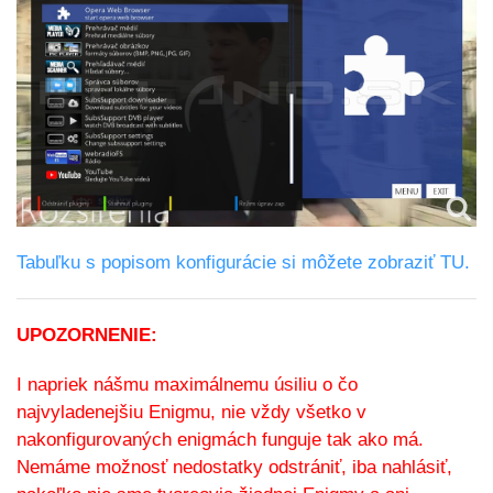
Tabuľku s popisom konfigurácie si môžete zobraziť TU.
UPOZORNENIE:
I napriek nášmu maximálnemu úsiliu o čo
najvyladenejšiu Enigmu, nie vždy všetko v
nakonfigurovaných enigmách funguje tak ako má.
Nemáme možnosť nedostatky odstrániť, iba nahlásiť,