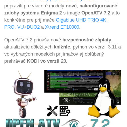
pripravili pre viaceré modely
nové, nakonfigurované
zálohy systému Enigma 2
s image
OpenATV 7.2
a to
konkrétne pre prijímače
Gigablue UHD TRIO 4K
PRO
,
VU+DUO2
a
Xtrend ET10000
.
OpenATV 7.2 prináša nové
bezpečnostné záplaty
,
aktualizáciu dôležitých
knižníc
, python vo verzii 3.11 a
vo vybraných modeloch prijímačov aj obľúbený
prehrávač
KODI vo verzii 20.