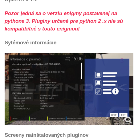
Pozor jedná sa o verziu enigmy postavenej na
pythone 3.
Pluginy určené pre python 2 .x nie sú
kompatibilné s touto enigmou!
Sytémové informácie
Screeny nainštalovaných pluginov