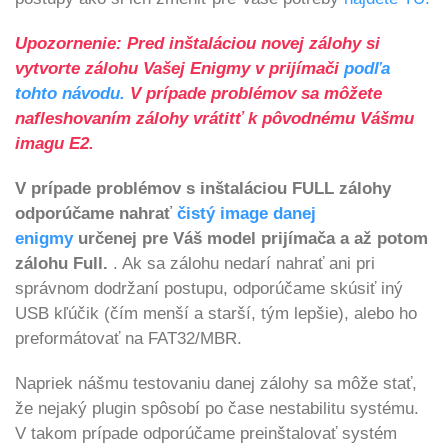
Upozornenie: Pred inštaláciou novej zálohy si
vytvorte zálohu Vašej Enigmy v prijímači
podľa
tohto návodu.
V prípade problémov sa môžete
nafleshovaním zálohy vrátitť k pôvodnému Vášmu
imagu E2.
V prípade problémov s inštaláciou FULL zálohy
odporúčame nahrať
čistý image danej
enigmy
určenej pre Váš model prijímača a až potom
zálohu Full.
. Ak sa zálohu nedarí nahrať ani pri
správnom dodržaní postupu, odporúčame skúsiť iný
USB kľúčik (čím menší a starší, tým lepšie), alebo ho
preformátovať na FAT32/MBR.
Napriek nášmu testovaniu danej zálohy sa môže stať,
že nejaký plugin spôsobí po čase nestabilitu systému.
V takom prípade odporúčame preinštalovať systém