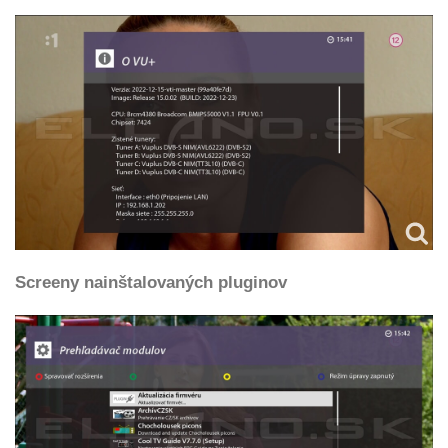
Screeny nainštalovaných pluginov