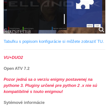
Tabuľku s popisom konfigurácie si môžete zobraziť TU.
VU+DUO2
Open ATV 7.2
Pozor jedná sa o verziu enigmy postavenej na
pythone 3.
Pluginy určené pre python 2 .x nie sú
kompatibilné s touto enigmou!
Sytémové informácie