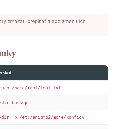
ory zmazať, prepísať alebo zmeniť ich
inky
ríklad
ouch /home/root/test.txt
kdir backup
kdir -p /etc/enigma2/moje/konfigy