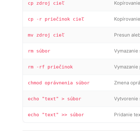
Kopírovani
cp zdroj cieľ
Kopírovanie
cp -r priečinok cieľ
Presun ale
mv zdroj cieľ
Vymazanie 
rm súbor
Vymazanie 
rm -rf priečinok
Zmena oprá
chmod oprávnenia súbor
Vytvorenie
echo "text" > súbor
Pridanie te
echo "text" >> súbor