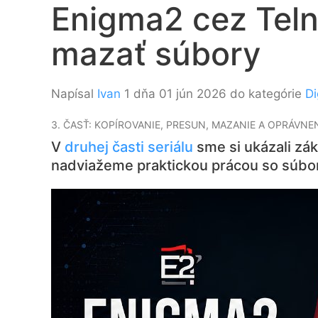
Enigma2 cez Teln
mazať súbory
Napísal
Ivan
1 dňa 01 jún 2026 do kategórie
Di
3. ČASŤ: KOPÍROVANIE, PRESUN, MAZANIE A OPRÁVNE
V
druhej časti seriálu
sme si ukázali zá
nadviažeme praktickou prácou so súbor