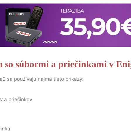
a so súbormi a priečinkami v En
2 sa používajú najmä tieto príkazy:
v a priečinkov
činka