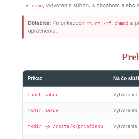
, vytvorenie súboru s obsahom alebo 
echo
Dôležité:
Pri príkazoch
,
,
a pr
rm
rm -rf
chmod
oprávnenia.
Pre
Príkaz
Na čo slúži
Vytvorenie
touch súbor
Vytvorenie 
mkdir názov
Vytvorenie 
mkdir -p /cesta/k/priečinku