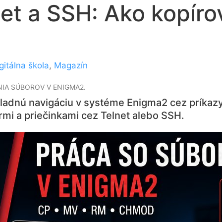
et a SSH: Ako kopírov
gitálna škola
,
Magazín
NIA SÚBOROV V ENIGMA2.
kladnú navigáciu v systéme Enigma2 cez príkaz
mi a priečinkami cez Telnet alebo SSH.