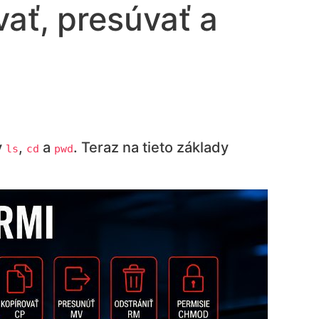
ať, presúvať a
y
,
a
. Teraz na tieto základy
ls
cd
pwd