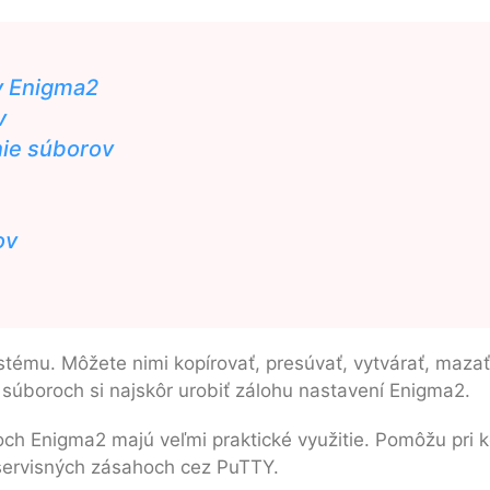
v Enigma2
v
nie súborov
ov
ystému. Môžete nimi kopírovať, presúvať, vytvárať, maza
súboroch si najskôr urobiť zálohu nastavení Enigma2.
och Enigma2 majú veľmi praktické využitie. Pomôžu pri ko
 servisných zásahoch cez PuTTY.