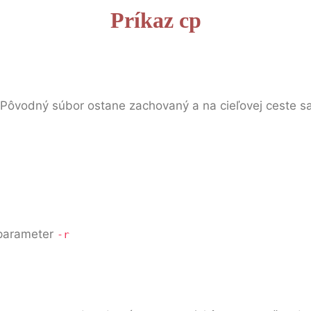
Príkaz cp
 Pôvodný súbor ostane zachovaný a na cieľovej ceste sa 
ť parameter
-r