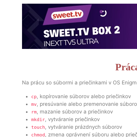
Prác
Na prácu so súbormi a priečinkami v OS Enigma
, kopírovanie súborov alebo priečinkov
cp
, presúvanie alebo premenovanie súboro
mv
, mazanie súborov a priečinkov
rm
, vytváranie priečinkov
mkdir
, vytváranie prázdnych súborov
touch
, zmena oprávnení súboru alebo prie
chmod