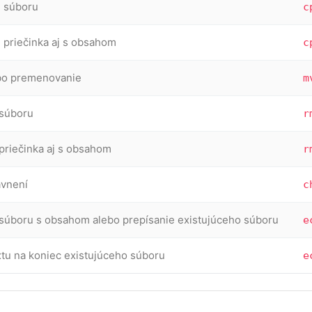
e súboru
c
 priečinka aj s obsahom
c
bo premenovanie
m
súboru
r
priečinka aj s obsahom
r
vnení
c
 súboru s obsahom alebo prepísanie existujúceho súboru
e
xtu na koniec existujúceho súboru
e