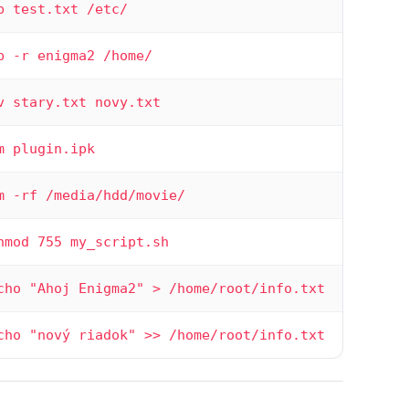
p test.txt /etc/
p -r enigma2 /home/
v stary.txt novy.txt
m plugin.ipk
m -rf /media/hdd/movie/
hmod 755 my_script.sh
cho "Ahoj Enigma2" > /home/root/info.txt
cho "nový riadok" >> /home/root/info.txt