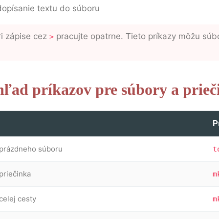
dopísanie textu do súboru
i zápise cez
pracujte opatrne. Tieto príkazy môžu súb
>
hľad príkazov pre súbory a prieč
P
 prázdneho súboru
t
priečinka
m
celej cesty
m