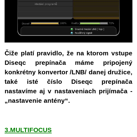
Čiže platí pravidlo, že na ktorom vstupe
Diseqc prepínača máme pripojený
konkrétny konvertor /LNB/ danej družice,
také isté číslo Diseqc prepínača
nastavíme aj v nastaveniach prijímača -
„nastavenie antény“.
3.MULTIFOCUS