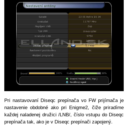
Pri nastavovaní Diseqc prepínača vo FW prijímača je
nastavenie obdobné ako pri Enigme2, čiže priradíme
každej naladenej družici /LNB/, číslo vstupu do Diseqc
prepínača tak, ako je v Diseqc prepínači zapojený.