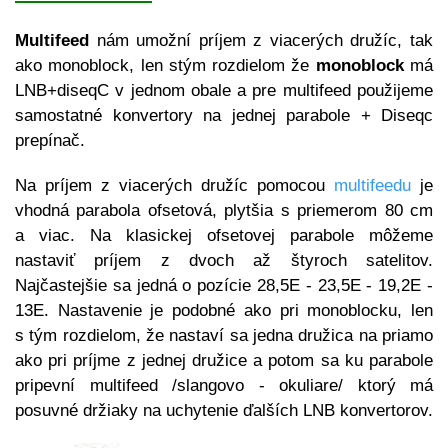
Multifeed
nám umožní príjem z viacerých družíc, tak
ako monoblock, len stým rozdielom že
monoblock
má
LNB+diseqC v jednom obale a pre multifeed použijeme
samostatné konvertory na jednej parabole + Diseqc
prepínač.
Na príjem z viacerých družíc pomocou
multifeedu
je
vhodná parabola ofsetová, plytšia s priemerom 80 cm
a viac. Na klasickej ofsetovej parabole môžeme
nastaviť príjem z dvoch až štyroch satelitov.
Najčastejšie sa jedná o pozície 28,5E - 23,5E - 19,2E -
13E. Nastavenie je podobné ako pri monoblocku, len
s tým rozdielom, že nastaví sa jedna družica na priamo
ako pri príjme z jednej družice a potom sa ku parabole
pripevní multifeed /slangovo - okuliare/ ktorý má
posuvné držiaky na uchytenie ďalších LNB konvertorov.