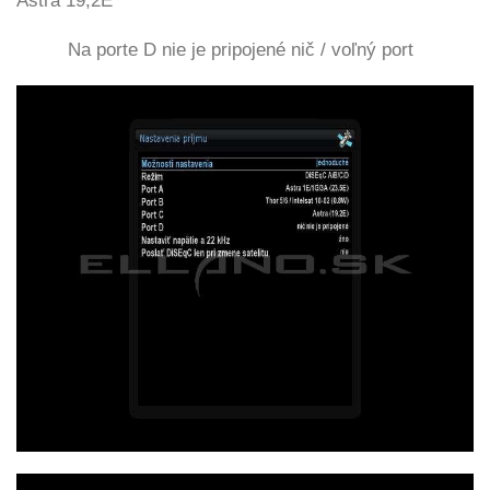
Astra 19,2E
Na porte D nie je pripojené nič / voľný port