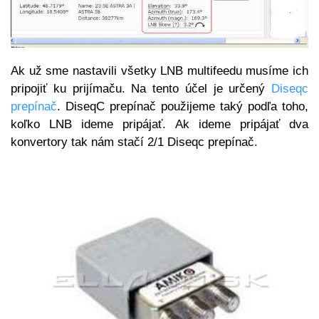
Ak už sme nastavili všetky LNB multifeedu musíme ich
pripojiť ku prijímaču. Na tento účel je určený
Diseqc
prepínač
. DiseqC prepínač použijeme taký podľa toho,
koľko LNB ideme pripájať. Ak ideme pripájať dva
konvertory tak nám stačí 2/1 Diseqc prepínač.