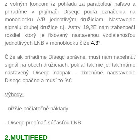
z voľným koncom /z pohľadu za parabolou/ naľavo a
priradíme v prijímači Diseqc podľa označenia na
monoblocku A/B jednotlivým družiciam. Nastavenie
signálu druhej družice t.j. Astry 19,2E nám zabezpečí
rozdiel ktorý je fixovaný nastavenou vzdialenosťou
jednotlivých LNB v monoblocku čiže
4.3
°.
Čiže ak priradíme Diseqc správne, musí nám nabehnúť
signál na oboch družiciach, pokiaľ tak nie je, tak máme
nastavený Diseqc naopak - zmeníme nadstavenie
Diseqc opačne a musí to ísť.
Výhody:
- nižšie počiatočné náklady
- Diseqc prepínač súčasťou LNB
2.MULTIFEED