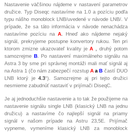
Nastavenie väčšinou nájdeme v nastavení parametrov
družice. Typ Diseqc nastavíme na 1.0 a pozíciu podľa
typu nášho monoblock LNB/uvedené v návode LNB/. V
prípade, že sa táto informácia v návode nenachádza
nastavíme pozíciu na
A
.
Hneď ako nájdeme nejaký
signál, prekryjeme postupne konvertory rukou. Ten pri
ktorom zmizne ukazovateľ kvality je
A
,
druhý potom
samozrejme
B
. Po nastavení maximálneho signálu na
Astra 3 by sme pri správnej montáži mali mať signál aj
na Astra 1 (čo nám zabezpečí rozstup
A
a
B
častí DUO
LNB ktorý je
4.3
°). Samozrejme aj pri tejto družici
nesmieme zabudnúť nastaviť v prijímači DiseqC.
Je aj jednoduchšie nastavenie a to tak že použijeme na
nastavenie signálu single LNB (klasický LNB na jednu
družicu) a nastavíme čo najlepší signál na priamy
signál v našom prípade na Astru 23,5E. Prijímač
vypneme, vymeníme klasický LNB za monoblock