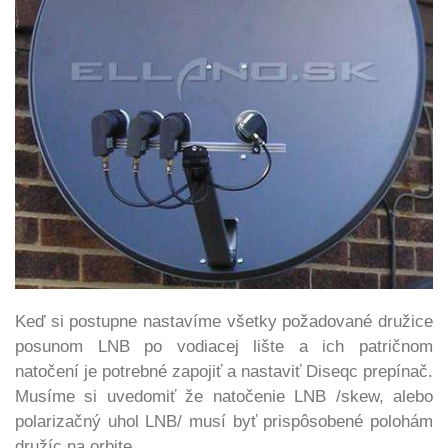
Keď si postupne nastavíme všetky požadované družice
posunom LNB po vodiacej lište a ich patričnom
natočení je potrebné zapojiť a nastaviť Diseqc prepínač.
Musíme si uvedomiť že natočenie LNB /skew, alebo
polarizačný uhol LNB/ musí byť prispôsobené polohám
družíc na orbite.