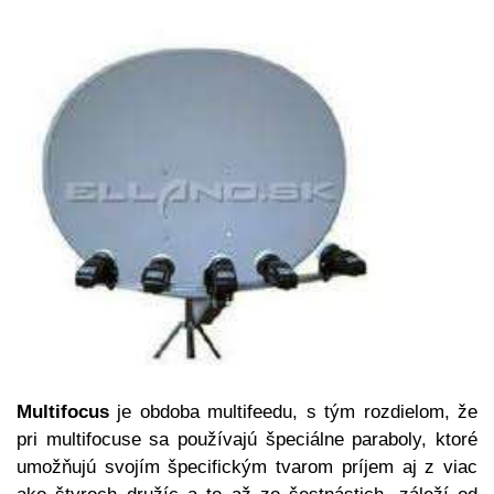
Multifocus
je obdoba multifeedu, s tým rozdielom, že
pri multifocuse sa používajú špeciálne paraboly, ktoré
umožňujú svojím špecifickým tvarom príjem aj z viac