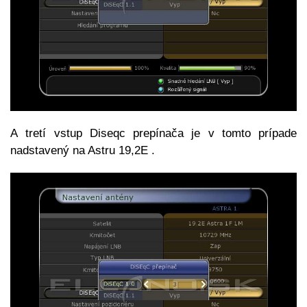
A tretí vstup Diseqc prepínača je v tomto prípade
nadstavený na Astru 19,2E .