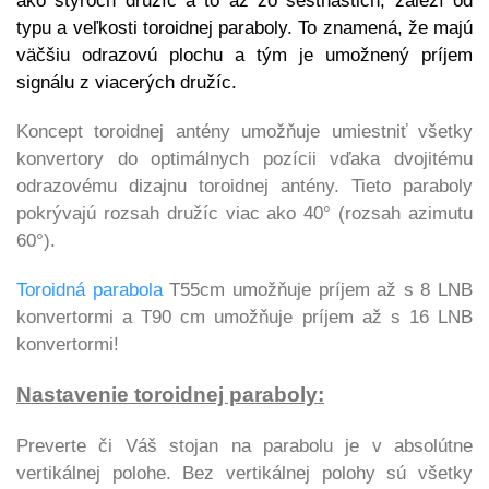
ako štyroch družíc a to až zo šestnástich, záleží od
typu a veľkosti toroidnej paraboly. To znamená, že majú
väčšiu odrazovú plochu a tým je umožnený príjem
signálu z viacerých družíc.
Koncept toroidnej antény umožňuje umiestniť všetky
konvertory do optimálnych pozícii vďaka dvojitému
odrazovému dizajnu toroidnej antény. Tieto paraboly
pokrývajú rozsah družíc viac ako 40° (rozsah azimutu
60°).
Toroidná parabola
T55cm umožňuje príjem až s 8 LNB
konvertormi a T90 cm umožňuje príjem až s 16 LNB
konvertormi!
Nastavenie toroidnej paraboly:
Preverte či Váš stojan na parabolu je v absolútne
vertikálnej polohe. Bez vertikálnej polohy sú všetky