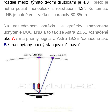
rozdiel medzi týmito dvomi družicami je 4.3
°, preto je
nutné použiť monoblock z rozstupom
4.3
°. Ku tomuto
LNB je nutné voliť veľkosť paraboly 80-85cm.
Na nasledovnom obrázku je graficky znázornený
uchytenie DUO LNB a to tak že Astra 23,5E /označené
ako
A
/ má priamy signál a Astra 19,2E /označené ako
B
/ má chytaný bočný slangovo „šilhavo“.