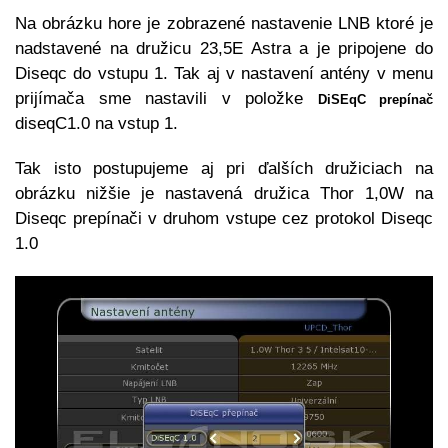
Na obrázku hore je zobrazené nastavenie LNB ktoré je
nadstavené na družicu 23,5E Astra a je pripojene do
Diseqc do vstupu 1. Tak aj v nastavení antény v menu
prijímača sme nastavili v položke
DiSEqC prepínač
diseqC1.0 na vstup 1.
Tak isto postupujeme aj pri ďalších družiciach na
obrázku nižšie je nastavená družica Thor 1,0W na
Diseqc prepínači v druhom vstupe cez protokol Diseqc
1.0