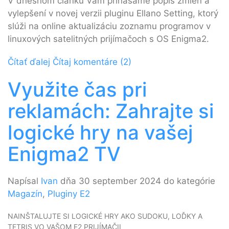
V dnešnom článku Vám prinášame popis zmien a
vylepšení v novej verzii pluginu Ellano Setting, ktorý
slúži na online aktualizáciu zoznamu programov v
linuxových satelitných prijímačoch s OS Enigma2.
Čítať ďalej
Čítaj komentáre (2)
Využite čas pri
reklamách: Zahrajte si
logické hry na vašej
Enigma2 TV
Napísal
Ivan
dňa 30 september 2024 do kategórie
Magazín
,
Pluginy E2
NAINŠTALUJTE SI LOGICKÉ HRY AKO SUDOKU, LOĎKY A
TETRIS VO VAŠOM E2 PRIJÍMAČII