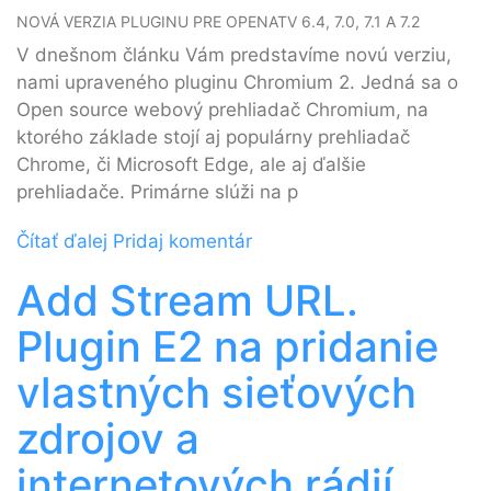
NOVÁ VERZIA PLUGINU PRE OPENATV 6.4, 7.0, 7.1 A 7.2
V dnešnom článku Vám predstavíme novú verziu,
nami upraveného pluginu Chromium 2. Jedná sa o
Open source webový prehliadač Chromium, na
ktorého základe stojí aj populárny prehliadač
Chrome, či Microsoft Edge, ale aj ďalšie
prehliadače. Primárne slúži na p
Čítať ďalej
Pridaj komentár
Add Stream URL.
Plugin E2 na pridanie
vlastných sieťových
zdrojov a
internetových rádií