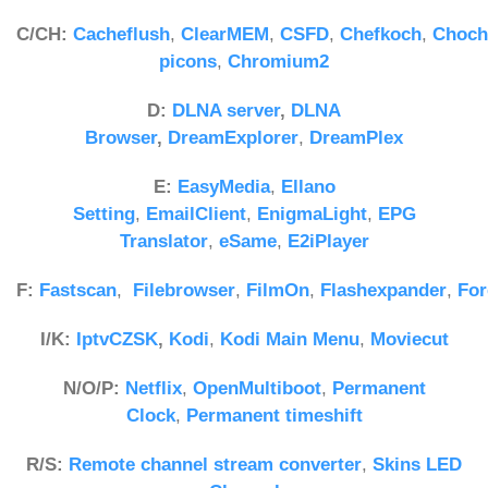
C/CH:
Cacheflush
,
ClearMEM
,
CSFD
,
Chefkoch
,
Choch
picons
,
Chromium2
D:
DLNA server
,
DLNA
Browser
,
DreamExplorer
,
DreamPlex
E:
EasyMedia
,
Ellano
Setting
,
EmailClient
,
EnigmaLight
,
EPG
Translator
,
eSame
,
E2iPlayer
F:
Fastscan
,
Filebrowser
,
FilmOn
,
Flashexpander
,
For
I/K:
IptvCZSK
,
Kodi
,
Kodi Main Menu
,
Moviecut
N/O/P:
Netflix
,
OpenMultiboot
,
Permanent
Clock
,
Permanent timeshift
R/S:
Remote channel stream converter
,
Skins LED