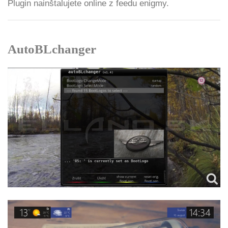
Plugin nainštalujete online z feedu enigmy.
AutoBLchanger