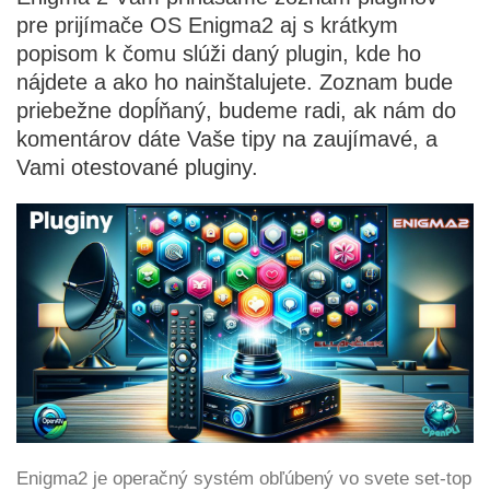
pre prijímače OS Enigma2 aj s krátkym
popisom k čomu slúži daný plugin, kde ho
nájdete a ako ho nainštalujete. Zoznam bude
priebežne dopĺňaný, budeme radi, ak nám do
komentárov dáte Vaše tipy na zaujímavé, a
Vami otestované pluginy.
Enigma2 je operačný systém obľúbený vo svete set-top