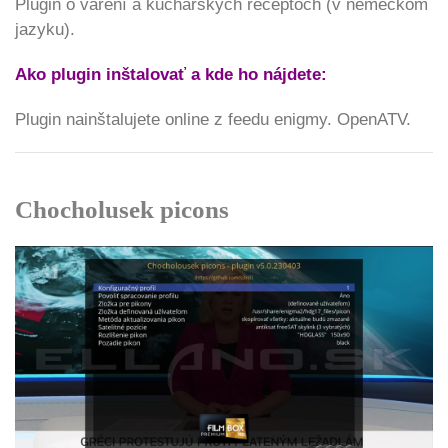
Plugin o varení a kuchárských receptoch (v nemeckom
jazyku).
Ako plugin inštalovať a kde ho nájdete:
Plugin nainštalujete online z feedu enigmy. OpenATV.
Chocholusek picons