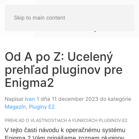
Skip to main content
Od A po Z: Ucelený
prehľad pluginov pre
Enigma2
Napísal
Ivan
1 dňa 11 december 2023 do kategórie
Magazín
,
Pluginy E2
PREHĽAD O VLASTNOSTIACH A FUNKCIÁCH PLUGINOV E2
V tejto časti návodu k operačnému systému
Enigma 2 Vám prinášame zoznam pluginov