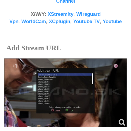
Channel
X/W/Y:
XStreamity
,
Wireguard
Vpn
,
WorldCam
,
XCplugin
,
Youtube TV
,
Youtube
Add Stream URL