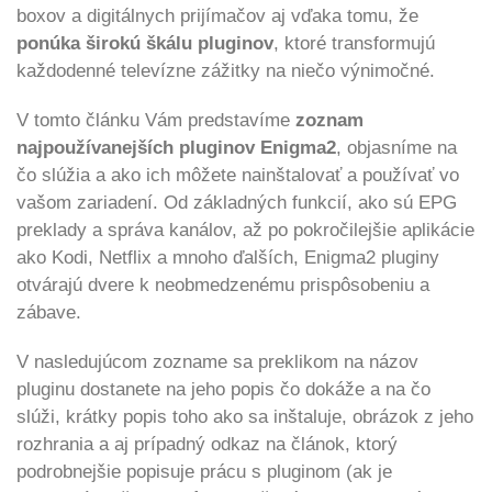
boxov a digitálnych prijímačov aj vďaka tomu, že
ponúka širokú škálu pluginov
, ktoré transformujú
každodenné televízne zážitky na niečo výnimočné.
V tomto článku Vám predstavíme
zoznam
najpoužívanejších pluginov Enigma2
, objasníme na
čo slúžia a ako ich môžete nainštalovať a používať vo
vašom zariadení. Od základných funkcií, ako sú EPG
preklady a správa kanálov, až po pokročilejšie aplikácie
ako Kodi, Netflix a mnoho ďalších, Enigma2 pluginy
otvárajú dvere k neobmedzenému prispôsobeniu a
zábave.
V nasledujúcom zozname sa preklikom na názov
pluginu dostanete na jeho popis čo dokáže a na čo
slúži, krátky popis toho ako sa inštaluje, obrázok z jeho
rozhrania a aj prípadný odkaz na článok, ktorý
podrobnejšie popisuje prácu s pluginom (ak je