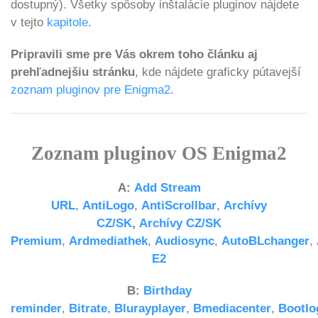
dostupný). Všetky spôsoby inštalácie pluginov nájdete
v tejto
kapitole
.
Pripravili sme pre Vás okrem toho článku aj
prehľadnejšiu stránku
, kde nájdete graficky pútavejší
zoznam pluginov pre Enigma2
.
Zoznam pluginov OS Enigma2
A:
Add Stream
URL
,
AntiLogo
,
AntiScrollbar
,
Archívy
CZ/SK
,
Archívy CZ/SK
Premium
,
Ardmediathek
,
Audiosync
,
AutoBLchanger
,
E2
B:
Birthday
reminder
,
Bitrate
,
Blurayplayer
,
Bmediacenter
,
Bootlo