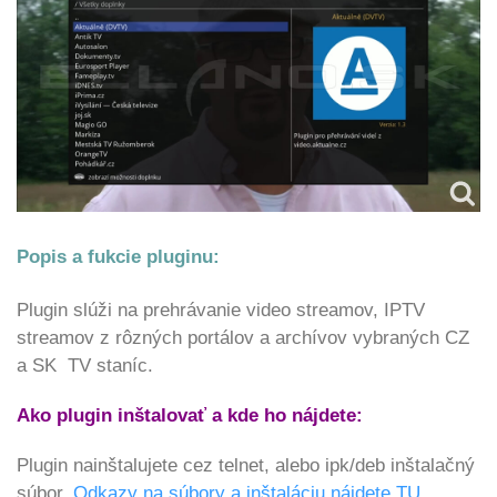
Popis a fukcie pluginu:
Plugin slúži na prehrávanie video streamov, IPTV
streamov z rôzných portálov a archívov vybraných CZ
a SK TV staníc.
Ako plugin inštalovať a kde ho nájdete:
Plugin nainštalujete cez telnet, alebo ipk/deb inštalačný
súbor.
Odkazy na súbory a inštaláciu nájdete TU.