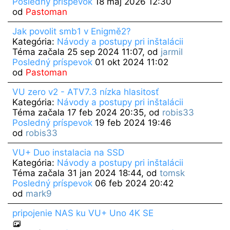
Posledný príspevok
18 máj 2026 12:30
od
Pastoman
Jak povolit smb1 v Enigmě2?
Kategória:
Návody a postupy pri inštalácii
Téma začala 25 sep 2024 11:07, od
jarmil
Posledný príspevok
01 okt 2024 11:02
od
Pastoman
VU zero v2 - ATV7.3 nízka hlasitosť
Kategória:
Návody a postupy pri inštalácii
Téma začala 17 feb 2024 20:35, od
robis33
Posledný príspevok
19 feb 2024 19:46
od
robis33
VU+ Duo instalacia na SSD
Kategória:
Návody a postupy pri inštalácii
Téma začala 31 jan 2024 18:44, od
tomsk
Posledný príspevok
06 feb 2024 20:42
od
mark9
pripojenie NAS ku VU+ Uno 4K SE