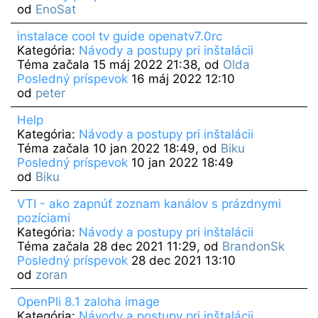
od
EnoSat
instalace cool tv guide openatv7.0rc
Kategória:
Návody a postupy pri inštalácii
Téma začala 15 máj 2022 21:38, od
Olda
Posledný príspevok
16 máj 2022 12:10
od
peter
Help
Kategória:
Návody a postupy pri inštalácii
Téma začala 10 jan 2022 18:49, od
Biku
Posledný príspevok
10 jan 2022 18:49
od
Biku
VTI - ako zapnúť zoznam kanálov s prázdnymi
pozíciami
Kategória:
Návody a postupy pri inštalácii
Téma začala 28 dec 2021 11:29, od
BrandonSk
Posledný príspevok
28 dec 2021 13:10
od
zoran
OpenPli 8.1 zaloha image
Kategória:
Návody a postupy pri inštalácii